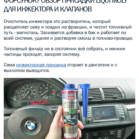
ФОРСУНОК? ОБЗОР ПРИСАДКИ LIQUI MOLY
ДЛЯ ИНЖЕКТОРА И КЛАПАНОВ
МАСЛО В КОРОБКУ
Очиститель инжектора это растворитель, который
КОНСИСТЕНТНАЯ СМАЗКА
расщепляет сажу и осадки на фракции, и чистит топливный
путь - магисталь. Заливается добавка в бак и работает по
БОЧКИ МАСЛА
всей системе, удаляя и растворяя смолы в топливо-проводе.
Топливный фильтр не в состоянии всё собрать, и мелкие
ИНДУСТРИАЛЬНЫЕ МАСЛА
частицы проходят, засоряя систему.
АНТИФРИЗЫ СПЕЦЖИДКОСТИ
Сама
инжекторная присадка
сгорает в двигателе и с
выхлопом выводится.
ПРИСАДКИ АВТОХИМИЯ
АВТО КОСМЕТИКА
МОТО МАСЛА
ВСЕ БРЕНДЫ