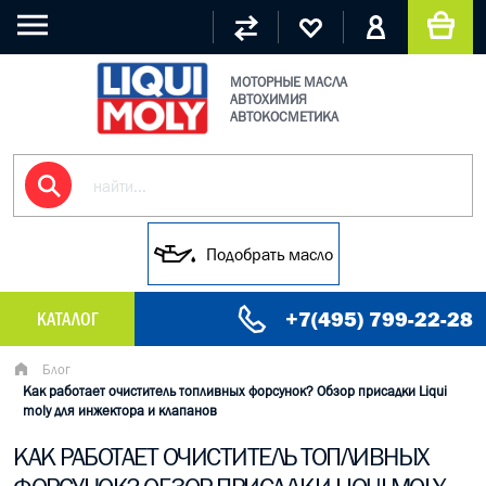
МОТОРНЫЕ МАСЛА
АВТОХИМИЯ
АВТОКОСМЕТИКА
Подобрать масло
+7(495) 799-22-28
КАТАЛОГ
МАСЛО МОТОРНОЕ
Блог
Как работает очиститель топливных форсунок? Обзор присадки Liqui
moly для инжектора и клапанов
ГРУЗОВЫЕ МАСЛА
КАК РАБОТАЕТ ОЧИСТИТЕЛЬ ТОПЛИВНЫХ
ГИДРАВЛИЧЕСКИЕ МАСЛА