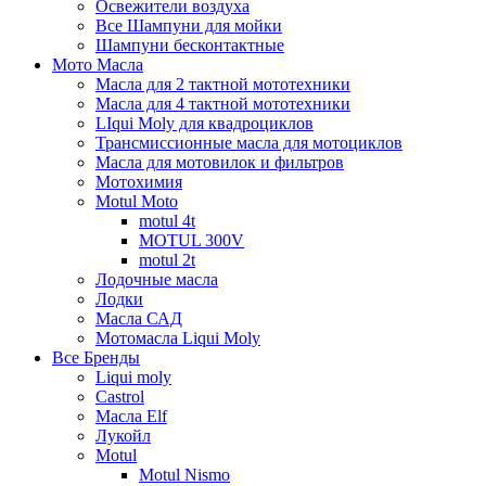
Освежители воздуха
Все Шампуни для мойки
Шампуни бесконтактные
Мото Масла
Масла для 2 тактной мототехники
Масла для 4 тактной мототехники
LIqui Moly для квадроциклов
Трансмиссионные масла для мотоциклов
Масла для мотовилок и фильтров
Мотохимия
Motul Moto
motul 4t
MOTUL 300V
motul 2t
Лодочные масла
Лодки
Масла САД
Мотомасла Liqui Moly
Все Бренды
Liqui moly
Castrol
Масла Elf
Лукойл
Motul
Motul Nismo