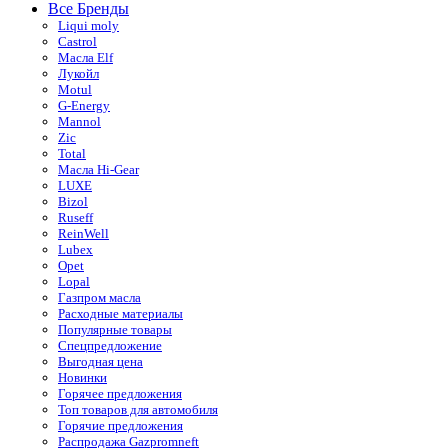
Все Бренды
Liqui moly
Castrol
Масла Elf
Лукойл
Motul
G-Energy
Mannol
Zic
Total
Масла Hi-Gear
LUXE
Bizol
Ruseff
ReinWell
Lubex
Opet
Lopal
Газпром масла
Расходные материалы
Популярные товары
Спецпредложение
Выгодная цена
Новинки
Горячее предложения
Топ товаров для автомобиля
Горячие предложения
Распродажа Gazpromneft