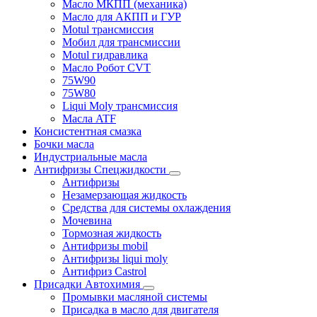
Масло МКПП (механика)
Масло для АКПП и ГУР
Motul трансмиссия
Мобил для трансмиссии
Motul гидравлика
Масло Робот CVT
75W90
75W80
Liqui Moly трансмиссия
Масла ATF
Консистентная смазка
Бочки масла
Индустриальные масла
Антифризы Спецжидкости
Антифризы
Незамерзающая жидкость
Средства для системы охлаждения
Мочевина
Тормозная жидкость
Антифризы mobil
Антифризы liqui moly
Антифриз Castrol
Присадки Автохимия
Промывки масляной системы
Присадка в масло для двигателя