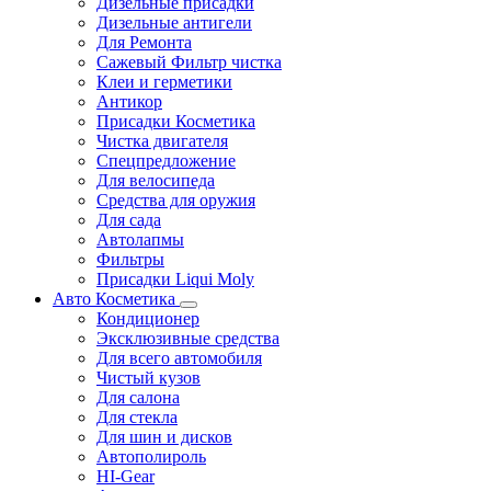
Дизельные присадки
Дизельные антигели
Для Ремонта
Сажевый Фильтр чистка
Клеи и герметики
Антикор
Присадки Косметика
Чистка двигателя
Спецпредложение
Для велосипеда
Средства для оружия
Для сада
Автолапмы
Фильтры
Присадки Liqui Moly
Авто Косметика
Кондиционер
Эксклюзивные средства
Для всего автомобиля
Чистый кузов
Для салона
Для стекла
Для шин и дисков
Автополироль
HI-Gear