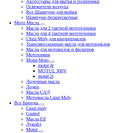
Аксессуары для мытья и полировки
Освежители воздуха
Все Шампуни для мойки
Шампуни бесконтактные
Мото Масла
Масла для 2 тактной мототехники
Масла для 4 тактной мототехники
LIqui Moly для квадроциклов
Трансмиссионные масла для мотоциклов
Масла для мотовилок и фильтров
Мотохимия
Motul Moto
motul 4t
MOTUL 300V
motul 2t
Лодочные масла
Лодки
Масла САД
Мотомасла Liqui Moly
Все Бренды
Liqui moly
Castrol
Масла Elf
Лукойл
Motul