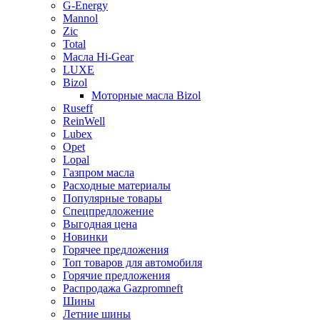
G-Energy
Mannol
Zic
Total
Масла Hi-Gear
LUXE
Bizol
Моторные масла Bizol
Ruseff
ReinWell
Lubex
Opet
Lopal
Газпром масла
Расходные материалы
Популярные товары
Спецпредложение
Выгодная цена
Новинки
Горячее предложения
Топ товаров для автомобиля
Горячие предложения
Распродажа Gazpromneft
Шины
Летние шины