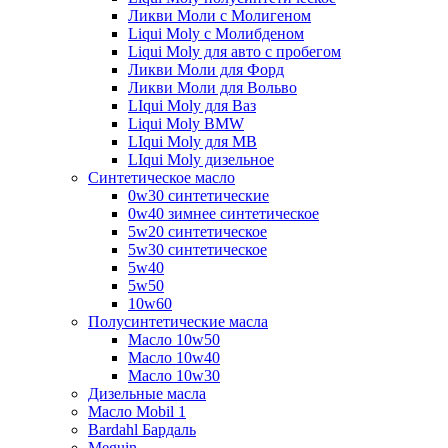
Ликви Моли с Молигеном
Liqui Moly с Молибденом
Liqui Moly для авто с пробегом
Ликви Моли для Форд
Ликви Моли для Вольво
LIqui Moly для Ваз
Liqui Moly BMW
LIqui Moly для MB
LIqui Moly дизельное
Синтетическое масло
0w30 синтетические
0w40 зимнее синтетическое
5w20 синтетическое
5w30 синтетическое
5w40
5w50
10w60
Полусинтетические масла
Масло 10w50
Масло 10w40
Масло 10w30
Дизельные масла
Масло Mobil 1
Bardahl Бардаль
Meguin