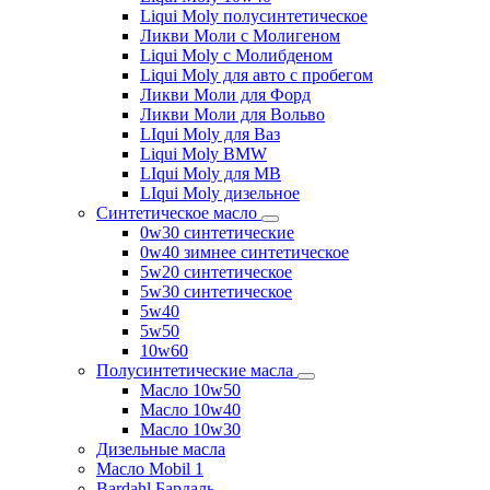
Liqui Moly полусинтетическое
Ликви Моли с Молигеном
Liqui Moly с Молибденом
Liqui Moly для авто с пробегом
Ликви Моли для Форд
Ликви Моли для Вольво
LIqui Moly для Ваз
Liqui Moly BMW
LIqui Moly для MB
LIqui Moly дизельное
Синтетическое масло
0w30 синтетические
0w40 зимнее синтетическое
5w20 синтетическое
5w30 синтетическое
5w40
5w50
10w60
Полусинтетические масла
Масло 10w50
Масло 10w40
Масло 10w30
Дизельные масла
Масло Mobil 1
Bardahl Бардаль