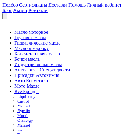
Подбор
Сертификаты
Доставка
Помощь
Личный кабинет
Блог
Акции
Контакты
Масло моторное
Грузовые масла
Гидравлические масла
Масло в коробку
Консистентная смазка
Бочки масла
Индустриальные масла
Антифризы Спецжидкости
Присадки Автохимия
Авто Косметика
Мото Масла
Все Бренды
Liqui moly
Castrol
Масла Elf
Лукойл
Motul
G-Energy
Mannol
Zic