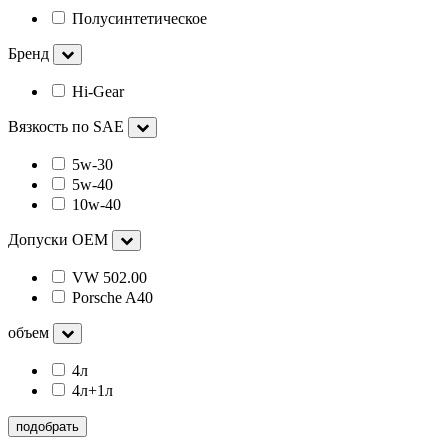
Полусинтетическое
Бренд
Hi-Gear
Вязкость по SAE
5w-30
5w-40
10w-40
Допуски OEM
VW 502.00
Porsche A40
объем
4л
4л+1л
подобрать