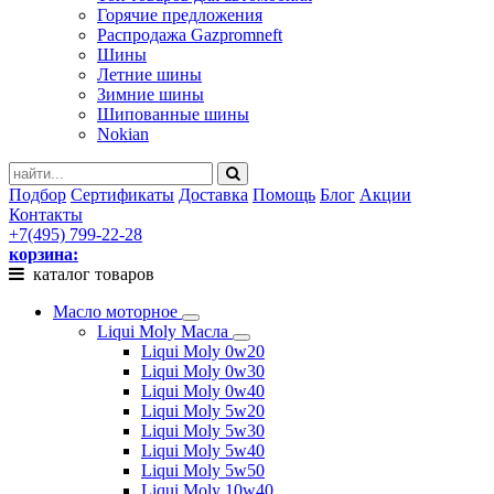
Горячие предложения
Распродажа Gazpromneft
Шины
Летние шины
Зимние шины
Шипованные шины
Nokian
Подбор
Сертификаты
Доставка
Помощь
Блог
Акции
Контакты
+7(495) 799-22-28
корзина:
каталог товаров
Масло моторное
Liqui Moly Масла
Liqui Moly 0w20
Liqui Moly 0w30
Liqui Moly 0w40
Liqui Moly 5w20
Liqui Moly 5w30
Liqui Moly 5w40
Liqui Moly 5w50
Liqui Moly 10w40