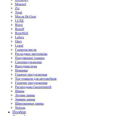
Mannol
Zic
Total
Масла Hi-Gear
LUXE
Bizol
Ruseff
ReinWell
Lubex
Opet
Lopal
Газпром масла
Расходные материалы
Популярные товары
Спецпредложение
Выгодная цена
Новинки
Горячее предложения
Топ товаров для автомобиля
Горячие предложения
Распродажа Gazpromneft
Шины
Летние шины
Зимние шины
Шипованные шины
Nokian
Подбор