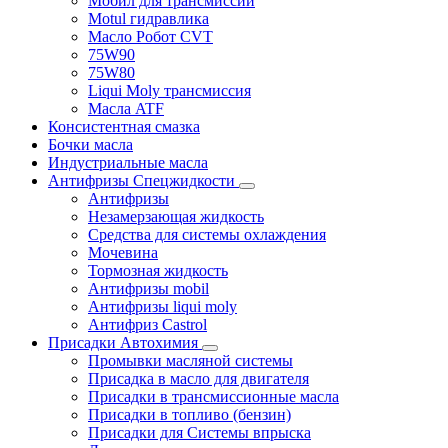
Мобил для трансмиссии
Motul гидравлика
Масло Робот CVT
75W90
75W80
Liqui Moly трансмиссия
Масла ATF
Консистентная смазка
Бочки масла
Индустриальные масла
Антифризы Спецжидкости
Антифризы
Незамерзающая жидкость
Средства для системы охлаждения
Мочевина
Тормозная жидкость
Антифризы mobil
Антифризы liqui moly
Антифриз Castrol
Присадки Автохимия
Промывки масляной системы
Присадка в масло для двигателя
Присадки в трансмиссионные масла
Присадки в топливо (бензин)
Присадки для Системы впрыска