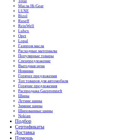
Total
Масла Hi-Gear
LUXE
Bizol
Ruseff
ReinWell
Lubex
Opet
Lopal
Газпром масла
Расходные материалы
Популярные товары
Спецпредложение
Выгодная цена
Новинки
Горячее предложения
Топ товаров для автомобиля
Горячие предложения
Распродажа Gazpromneft
Шины
Летние шины
Зимние шины
Шипованные шины
Nokian
Подбор
Сертификаты
Доставка
Помощь