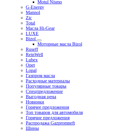
Motul Nismo
G-Energy
Mannol
Zic
Total
Масла Hi-Gear
LUXE
Bizol
Моторные масла Bizol
Ruseff
ReinWell
Lubex
Opet
Lopal
Газпром масла
Расходные материалы
Популярные товары
Спецпредложение
Выгодная цена
Новинки
Горячее предложения
Топ товаров для автомобиля
Горячие предложения
Распродажа Gazpromneft
Шины