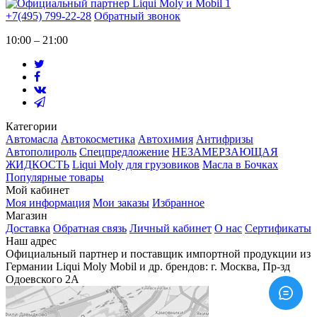
+7(495) 799-22-28
Обратный звонок
10:00 – 21:00
Категории
Автомасла
Автокосметика
Автохимия
Антифризы
Автополироль
Спецпредложение
НЕЗАМЕРЗАЮЩАЯ
ЖИДКОСТЬ
Liqui Moly для грузовиков
Масла в Бочках
Популярные товары
Мой кабинет
Моя информация
Мои заказы
Избранное
Магазин
Доставка
Обратная связь
Личный кабинет
О нас
Сертификаты
Наш адрес
Официальный партнер и поставщик импортной продукции из
Германии Liqui Moly Mobil и др. брендов: г. Москва, Пр-зд
Одоевского 2А