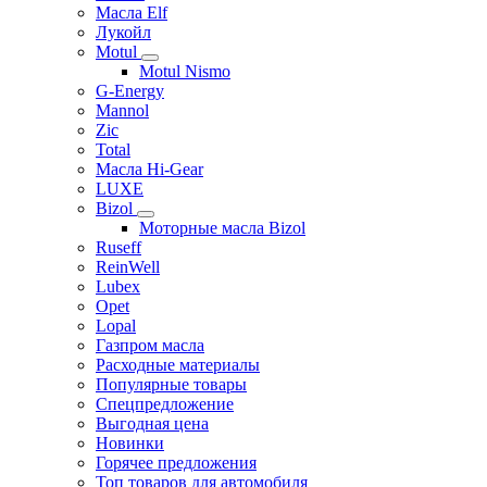
Масла Elf
Лукойл
Motul
Motul Nismo
G-Energy
Mannol
Zic
Total
Масла Hi-Gear
LUXE
Bizol
Моторные масла Bizol
Ruseff
ReinWell
Lubex
Opet
Lopal
Газпром масла
Расходные материалы
Популярные товары
Спецпредложение
Выгодная цена
Новинки
Горячее предложения
Топ товаров для автомобиля