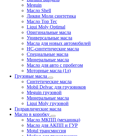
Meguin
Масло Shell
Ликви Моли синтетика
Масло Top Tec
Liqui Moly Optimal
Оригинальные масла
Универсальные масла
Масла для новых автомобилей
HC-синтетические масла
Специальные масла
Минеральные масла
Масло для авто с пробегом
Моторные масла (1л)
Грузовые масла
Синтетические масла
Mobil Delvac для грузовиков
Meguin грузовой
Минеральные масла
Liqui Moly грузовой
Гидравлические масла
Масло в коробку
Масло МКПП (механика)
Масло для АКПП и ГУР
Motul трансмиссия