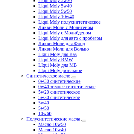
Liqui Moly 5w30
Liqui Moly 5w40
Liqui Moly 5w50
Liqui Moly 10w40
Liqui Moly полусинтетическое
Ликви Моли с Молигеном
Liqui Moly с Молибденом
Liqui Moly для авто с пробегом
Ликви Моли для Форд
Ликви Моли для Вольво
LIqui Moly для Ваз
Liqui Moly BMW
LIqui Moly для MB
LIqui Moly дизельное
Синтетическое масло
0w30 синтетические
0w40 зимнее синтетическое
5w20 синтетическое
5w30 синтетическое
5w40
5w50
10w60
Полусинтетические масла
Масло 10w50
Масло 10w40