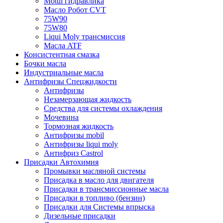
Motul гидравлика
Масло Робот CVT
75W90
75W80
Liqui Moly трансмиссия
Масла ATF
Консистентная смазка
Бочки масла
Индустриальные масла
Антифризы Спецжидкости
Антифризы
Незамерзающая жидкость
Средства для системы охлаждения
Мочевина
Тормозная жидкость
Антифризы mobil
Антифризы liqui moly
Антифриз Castrol
Присадки Автохимия
Промывки масляной системы
Присадка в масло для двигателя
Присадки в трансмиссионные масла
Присадки в топливо (бензин)
Присадки для Системы впрыска
Дизельные присадки