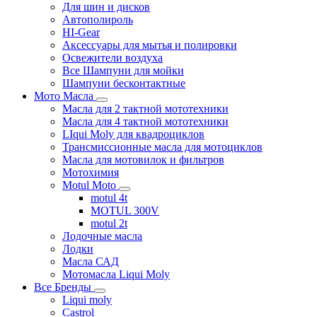
Для шин и дисков
Автополироль
HI-Gear
Аксессуары для мытья и полировки
Освежители воздуха
Все Шампуни для мойки
Шампуни бесконтактные
Мото Масла
Масла для 2 тактной мототехники
Масла для 4 тактной мототехники
LIqui Moly для квадроциклов
Трансмиссионные масла для мотоциклов
Масла для мотовилок и фильтров
Мотохимия
Motul Moto
motul 4t
MOTUL 300V
motul 2t
Лодочные масла
Лодки
Масла САД
Мотомасла Liqui Moly
Все Бренды
Liqui moly
Castrol