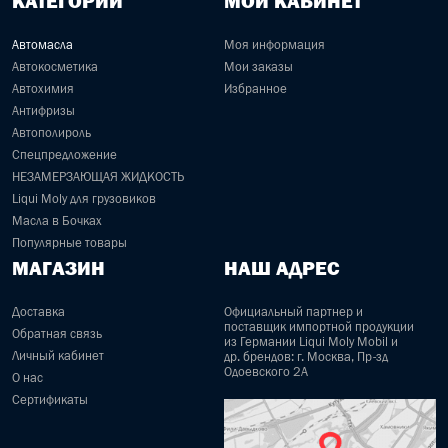
КАТЕГОРИИ
МОЙ КАБИНЕТ
Автомасла
Моя информация
Автокосметика
Мои заказы
Автохимия
Избранное
Антифризы
Автополироль
Спецпредложение
НЕЗАМЕРЗАЮЩАЯ ЖИДКОСТЬ
Liqui Moly для грузовиков
Масла в Бочках
Популярные товары
МАГАЗИН
НАШ АДРЕС
Доставка
Официальный партнер и
поставщик импортной продукции
Обратная связь
из Германии Liqui Moly Mobil и
Личный кабинет
др. брендов: г. Москва, Пр-зд
Одоевского 2А
О нас
Сертификаты