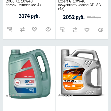
2000 X1 10W40
Expert G 10W-40
полусинтетическое 4л
полусинтетическое CD, SG
(4л)
3174 руб.
2052 руб.
3078 руб.