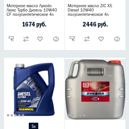
Моторное масло Лукойл
Моторное масло ZIC X5
Люкс Турбо Дизель 10W40
Diesel 10W40
CF полусинтетическое 4л
полусинтетическое 4л
1674 руб.
2446 руб.
5л