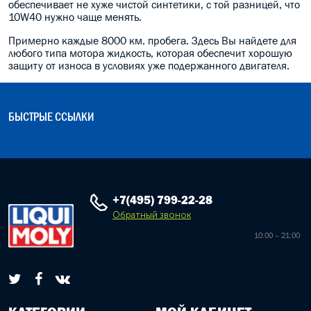
обеспечивает не хуже чистой синтетики, с той разницей, что
10W40 нужно чаще менять.
Примерно каждые 8000 км. пробега. Здесь Вы найдете для
любого типа мотора жидкость, которая обеспечит хорошую
защиту от износа в условиях уже подержанного двигателя.
БЫСТРЫЕ ССЫЛКИ
+7(495) 799-22-28
Обратный звонок
10:00 – 21:00