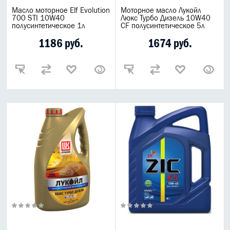
Масло моторное Elf Evolution
Моторное масло Лукойл
700 STI 10W40
Люкс Турбо Дизель 10W40
полусинтетическое 1л
CF полусинтетическое 5л
1186 руб.
1674 руб.