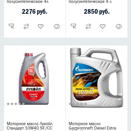
полусинтетическое 4л
полусинтетическое 4 л
2276 руб.
2850 руб.
Моторное масло Лукойл
Моторное масло
Стандарт 10W40 SF/CC
Gazpromneft Diesel Extra