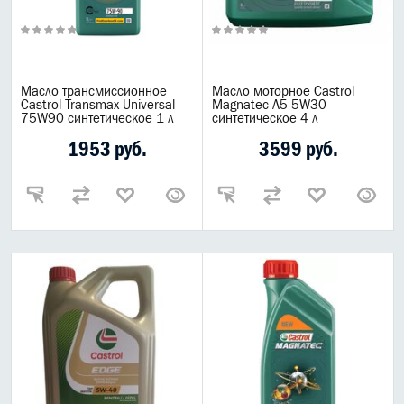
Популярные товары
Спецпредложение
Выгодная цена
Новинки
Масло трансмиссионное
Масло моторное Castrol
Castrol Transmax Universal
Magnatec A5 5W30
Горячее предложения
75W90 синтетическое 1 л
синтетическое 4 л
Топ товаров для автомобиля
1953 руб.
3599 руб.
Горячие предложения
Распродажа Gazpromneft
Шины
Летние шины
Зимние шины
Шипованные шины
Nokian