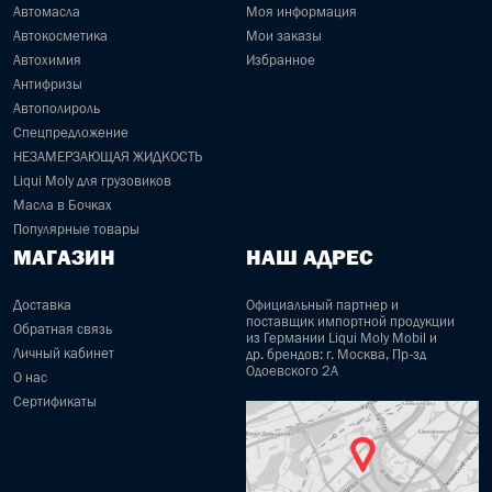
Автомасла
Моя информация
Автокосметика
Мои заказы
Автохимия
Избранное
Антифризы
Автополироль
Спецпредложение
НЕЗАМЕРЗАЮЩАЯ ЖИДКОСТЬ
Liqui Moly для грузовиков
Масла в Бочках
Популярные товары
МАГАЗИН
НАШ АДРЕС
Доставка
Официальный партнер и
поставщик импортной продукции
Обратная связь
из Германии Liqui Moly Mobil и
Личный кабинет
др. брендов: г. Москва, Пр-зд
Одоевского 2А
О нас
Сертификаты