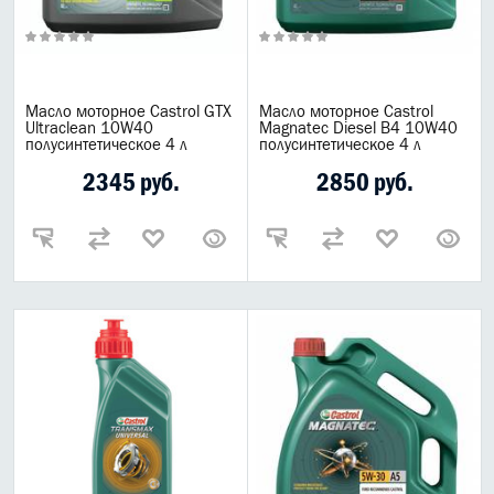
Масла Elf
Лукойл
Motul
Масло моторное Castrol GTX
Масло моторное Castrol
G-Energy
Ultraclean 10W40
Magnatec Diesel B4 10W40
Mannol
полусинтетическое 4 л
полусинтетическое 4 л
Zic
2345 руб.
2850 руб.
Total
Масла Hi-Gear
LUXE
Bizol
Ruseff
ReinWell
Lubex
Opet
Lopal
Газпром масла
Расходные материалы