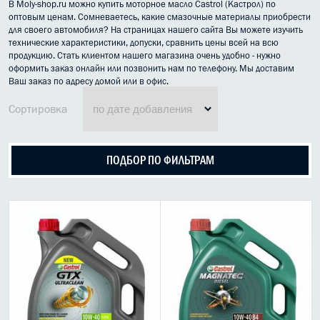
В Moly-shop.ru можно купить моторное масло Castrol (Кастрол) по
МАСЛО В КОРОБКУ
оптовым ценам. Сомневаетесь, какие смазочные материалы приобрести
для своего автомобиля? На страницах нашего сайта Вы можете изучить
технические характеристики, допуски, сравнить цены всей на всю
КОНСИСТЕНТНАЯ СМАЗКА
продукцию. Стать клиентом нашего магазина очень удобно - нужно
оформить заказ онлайн или позвонить нам по телефону. Мы доставим
БОЧКИ МАСЛА
Ваш заказ по адресу домой или в офис.
Сортировка
ИНДУСТРИАЛЬНЫЕ МАСЛА
АНТИФРИЗЫ СПЕЦЖИДКОСТИ
ПОДБОР ПО ФИЛЬТРАМ
ПРИСАДКИ АВТОХИМИЯ
АВТО КОСМЕТИКА
МОТО МАСЛА
ВСЕ БРЕНДЫ
Liqui moly
Castrol