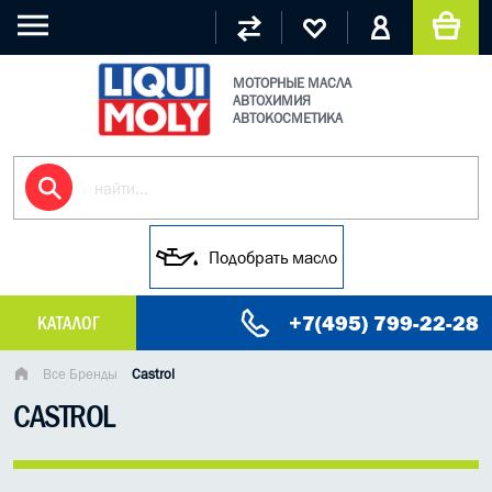
МОТОРНЫЕ МАСЛА
АВТОХИМИЯ
АВТОКОСМЕТИКА
Подобрать масло
+7(495) 799-22-28
КАТАЛОГ
МАСЛО МОТОРНОЕ
Все Бренды
Castrol
CASTROL
ГРУЗОВЫЕ МАСЛА
ГИДРАВЛИЧЕСКИЕ МАСЛА