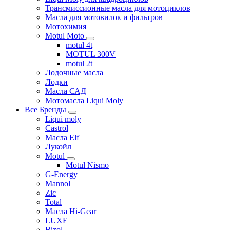
Трансмиссионные масла для мотоциклов
Масла для мотовилок и фильтров
Мотохимия
Motul Moto
motul 4t
MOTUL 300V
motul 2t
Лодочные масла
Лодки
Масла САД
Мотомасла Liqui Moly
Все Бренды
Liqui moly
Castrol
Масла Elf
Лукойл
Motul
Motul Nismo
G-Energy
Mannol
Zic
Total
Масла Hi-Gear
LUXE
Bizol