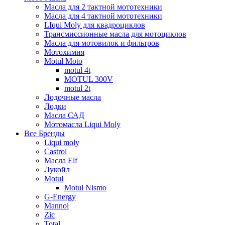
Масла для 2 тактной мототехники
Масла для 4 тактной мототехники
LIqui Moly для квадроциклов
Трансмиссионные масла для мотоциклов
Масла для мотовилок и фильтров
Мотохимия
Motul Moto
motul 4t
MOTUL 300V
motul 2t
Лодочные масла
Лодки
Масла САД
Мотомасла Liqui Moly
Все Бренды
Liqui moly
Castrol
Масла Elf
Лукойл
Motul
Motul Nismo
G-Energy
Mannol
Zic
Total