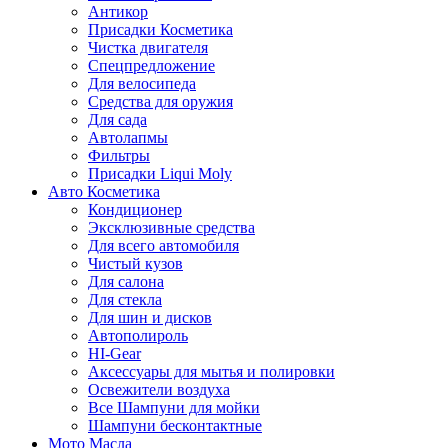
Антикор
Присадки Косметика
Чистка двигателя
Спецпредложение
Для велосипеда
Средства для оружия
Для сада
Автолапмы
Фильтры
Присадки Liqui Moly
Авто Косметика
Кондиционер
Эксклюзивные средства
Для всего автомобиля
Чистый кузов
Для салона
Для стекла
Для шин и дисков
Автополироль
HI-Gear
Аксессуары для мытья и полировки
Освежители воздуха
Все Шампуни для мойки
Шампуни бесконтактные
Мото Масла