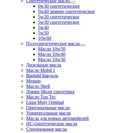
Синтетическое масло
0w30 синтетические
0w40 зимнее синтетическое
5w20 синтетическое
5w30 синтетическое
5w40
5w50
10w60
Полусинтетические масла
Масло 10w50
Масло 10w40
Масло 10w30
Дизельные масла
Масло Mobil 1
Bardahl Бардаль
Meguin
Масло Shell
Ликви Моли синтетика
Масло Top Tec
Liqui Moly Optimal
Оригинальные масла
Универсальные масла
Масла для новых автомобилей
HC-синтетические масла
Специальные масла