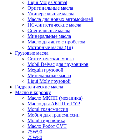
Liqui Moly Optimal
Оригинальные масла
Универсальные масла
Масла для новых автомобилей
HC-синтетические масла
Специальные масла
Минеральные масла
Масло для авто с пробегом
Моторные масла (1л)
Грузовые масла
Синтетические масла
Mobil Delvac для грузовиков
Meguin грузовой
Минеральные масла
Liqui Moly грузовой
Гидравлические масла
Масло в коробку
Масло МКПП (механика)
Масло для АКПП и ГУР
Motul трансмиссия
Мобил для трансмиссии
Motul гидравлика
Масло Робот CVT
75W90
75W80