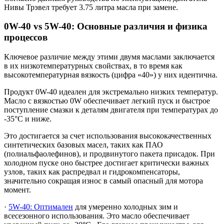
Нивы Трэвел требует 3.75 литра масла при замене.
0W-40 vs 5W-40: Основные различия и физика
процессов
Ключевое различие между этими двумя маслами заключается
в их низкотемпературных свойствах, в то время как
высокотемпературная вязкость (цифра «40») у них идентична.
Продукт 0W-40 идеален для экстремально низких температур.
Масло с вязкостью 0W обеспечивает легкий пуск и быстрое
поступление смазки к деталям двигателя при температурах до
-35°C и ниже.
Это достигается за счет использования высококачественных
синтетических базовых масел, таких как ПАО
(полиальфаолефинов), и продвинутого пакета присадок. При
холодном пуске оно быстрее достигает критически важных
узлов, таких как распредвал и гидрокомпенсаторы,
значительно сокращая износ в самый опасный для мотора
момент.
·
5W-40: Оптимален
для умеренно холодных зим и
всесезонного использования. Это масло обеспечивает