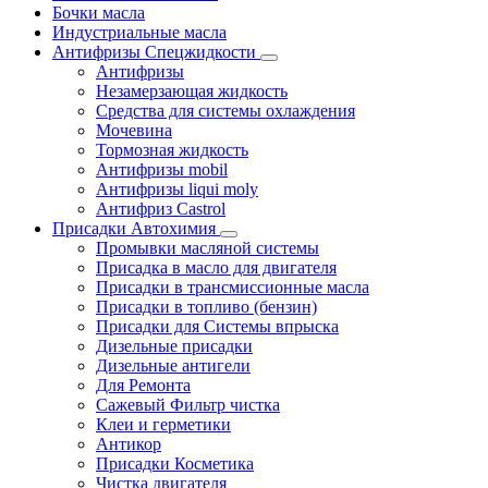
Бочки масла
Индустриальные масла
Антифризы Спецжидкости
Антифризы
Незамерзающая жидкость
Средства для системы охлаждения
Мочевина
Тормозная жидкость
Антифризы mobil
Антифризы liqui moly
Антифриз Castrol
Присадки Автохимия
Промывки масляной системы
Присадка в масло для двигателя
Присадки в трансмиссионные масла
Присадки в топливо (бензин)
Присадки для Системы впрыска
Дизельные присадки
Дизельные антигели
Для Ремонта
Сажевый Фильтр чистка
Клеи и герметики
Антикор
Присадки Косметика
Чистка двигателя