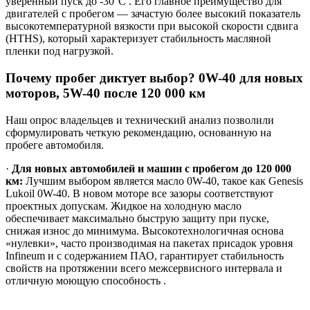
уверенный пуск до -30°C . Его главное преимущество для
двигателей с пробегом — зачастую более высокий показатель
высокотемпературной вязкости при высокой скорости сдвига
(HTHS), который характеризует стабильность масляной
пленки под нагрузкой.
Почему пробег диктует выбор? 0W-40 для новых
моторов, 5W-40 после 120 000 км
Наш опрос владельцев и технический анализ позволили
сформулировать четкую рекомендацию, основанную на
пробеге автомобиля.
·
Для новых автомобилей и машин с пробегом до 120 000
км:
Лучшим выбором является масло 0W-40, такое как Genesis
Lukoil 0W-40. В новом моторе все зазоры соответствуют
проектных допускам. Жидкое на холодную масло
обеспечивает максимально быструю защиту при пуске,
снижая износ до минимума. Высокотехнологичная основа
«нулевки», часто производимая на пакетах присадок уровня
Infineum и с содержанием ПАО, гарантирует стабильность
свойств на протяжении всего межсервисного интервала и
отличную моющую способность .