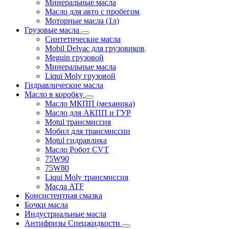
Минеральные масла
Масло для авто с пробегом
Моторные масла (1л)
Грузовые масла
Синтетические масла
Mobil Delvac для грузовиков
Meguin грузовой
Минеральные масла
Liqui Moly грузовой
Гидравлические масла
Масло в коробку
Масло МКПП (механика)
Масло для АКПП и ГУР
Motul трансмиссия
Мобил для трансмиссии
Motul гидравлика
Масло Робот CVT
75W90
75W80
Liqui Moly трансмиссия
Масла ATF
Консистентная смазка
Бочки масла
Индустриальные масла
Антифризы Спецжидкости