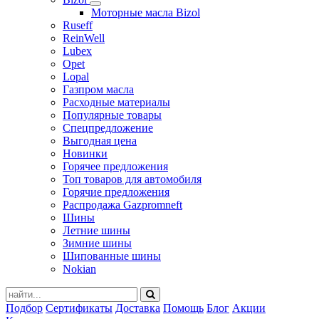
Моторные масла Bizol
Ruseff
ReinWell
Lubex
Opet
Lopal
Газпром масла
Расходные материалы
Популярные товары
Спецпредложение
Выгодная цена
Новинки
Горячее предложения
Топ товаров для автомобиля
Горячие предложения
Распродажа Gazpromneft
Шины
Летние шины
Зимние шины
Шипованные шины
Nokian
Подбор
Сертификаты
Доставка
Помощь
Блог
Акции