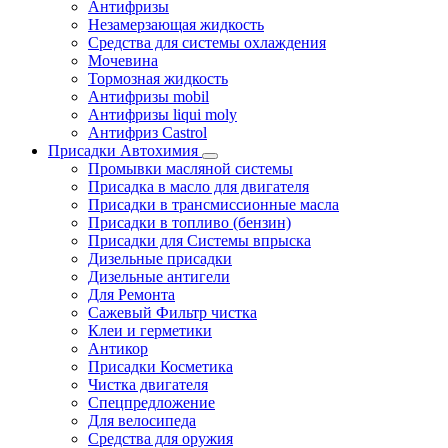
Антифризы
Незамерзающая жидкость
Средства для системы охлаждения
Мочевина
Тормозная жидкость
Антифризы mobil
Антифризы liqui moly
Антифриз Castrol
Присадки Автохимия
Промывки масляной системы
Присадка в масло для двигателя
Присадки в трансмиссионные масла
Присадки в топливо (бензин)
Присадки для Системы впрыска
Дизельные присадки
Дизельные антигели
Для Ремонта
Сажевый Фильтр чистка
Клеи и герметики
Антикор
Присадки Косметика
Чистка двигателя
Спецпредложение
Для велосипеда
Средства для оружия