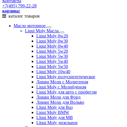
Контакты
+7(495) 799-22-28
корзина:
каталог товаров
Масло моторное
Liqui Moly Масла
Liqui Moly 0w20
Liqui Moly 0w30
Liqui Moly 0w40
Liqui Moly 5w20
Liqui Moly 5w30
Liqui Moly 5w40
Liqui Moly 5w50
Liqui Moly 10w40
Liqui Moly полусинтетическое
Ликви Моли с Молигеном
Liqui Moly с Молибденом
Liqui Moly для авто с пробегом
Ликви Моли для Форд
Ликви Моли для Вольво
LIqui Moly для Ваз
Liqui Moly BMW
LIqui Moly для MB
LIqui Moly дизельное