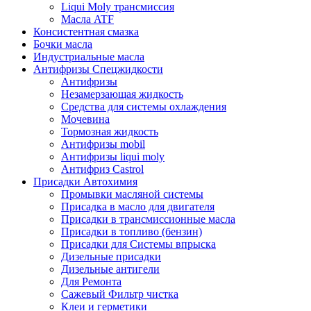
Liqui Moly трансмиссия
Масла ATF
Консистентная смазка
Бочки масла
Индустриальные масла
Антифризы Спецжидкости
Антифризы
Незамерзающая жидкость
Средства для системы охлаждения
Мочевина
Тормозная жидкость
Антифризы mobil
Антифризы liqui moly
Антифриз Castrol
Присадки Автохимия
Промывки масляной системы
Присадка в масло для двигателя
Присадки в трансмиссионные масла
Присадки в топливо (бензин)
Присадки для Системы впрыска
Дизельные присадки
Дизельные антигели
Для Ремонта
Сажевый Фильтр чистка
Клеи и герметики