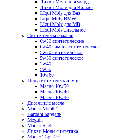
Ликви Моли для Форд
Ликви Моли для Вольво
LIqui Moly для Ваз
Liqui Moly BMW
LIqui Moly для MB
LIqui Moly дизельное
Синтетическое масло
0w30 синтетические
0w40 зимнее синтетическое
5w20 синтетическое
5w30 синтетическое
5w40
5w50
10w60
Полусинтетические масла
Масло 10w50
Масло 10w40
Масло 10w30
Дизельные масла
Масло Mobil 1
Bardahl Бардаль
Meguin
Масло Shell
Ликви Моли синтетика
Масло Top Tec