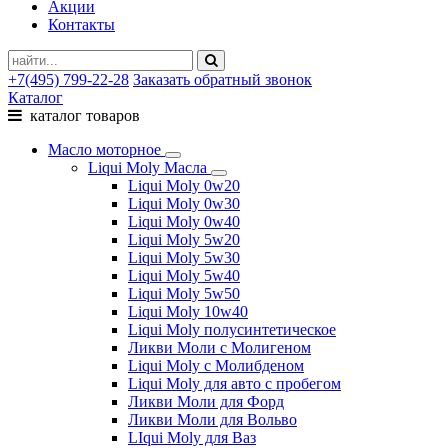
Акции
Контакты
+7(495) 799-22-28
Заказать обратный звонок
Каталог
каталог товаров
Масло моторное
Liqui Moly Масла
Liqui Moly 0w20
Liqui Moly 0w30
Liqui Moly 0w40
Liqui Moly 5w20
Liqui Moly 5w30
Liqui Moly 5w40
Liqui Moly 5w50
Liqui Moly 10w40
Liqui Moly полусинтетическое
Ликви Моли с Молигеном
Liqui Moly с Молибденом
Liqui Moly для авто с пробегом
Ликви Моли для Форд
Ликви Моли для Вольво
LIqui Moly для Ваз