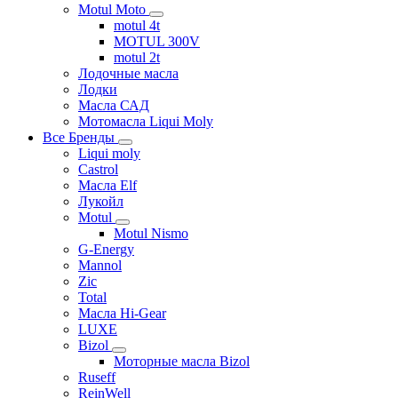
Motul Moto
motul 4t
MOTUL 300V
motul 2t
Лодочные масла
Лодки
Масла САД
Мотомасла Liqui Moly
Все Бренды
Liqui moly
Castrol
Масла Elf
Лукойл
Motul
Motul Nismo
G-Energy
Mannol
Zic
Total
Масла Hi-Gear
LUXE
Bizol
Моторные масла Bizol
Ruseff
ReinWell