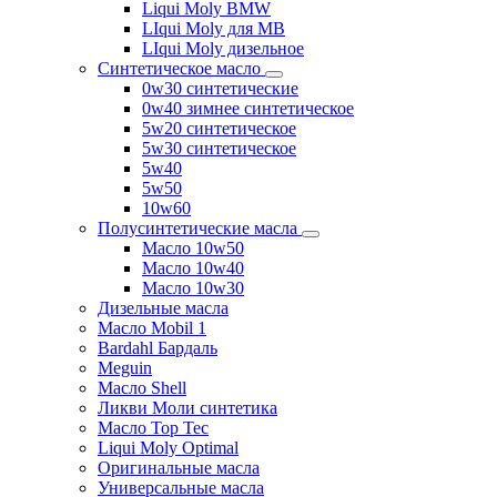
Liqui Moly BMW
LIqui Moly для MB
LIqui Moly дизельное
Синтетическое масло
0w30 синтетические
0w40 зимнее синтетическое
5w20 синтетическое
5w30 синтетическое
5w40
5w50
10w60
Полусинтетические масла
Масло 10w50
Масло 10w40
Масло 10w30
Дизельные масла
Масло Mobil 1
Bardahl Бардаль
Meguin
Масло Shell
Ликви Моли синтетика
Масло Top Tec
Liqui Moly Optimal
Оригинальные масла
Универсальные масла