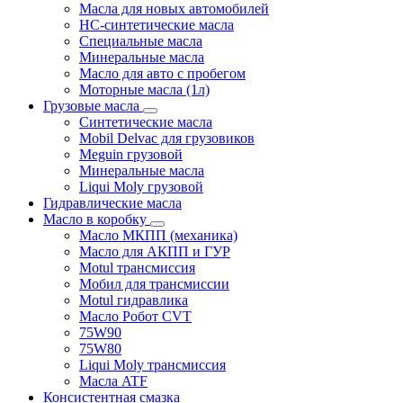
Масла для новых автомобилей
HC-синтетические масла
Специальные масла
Минеральные масла
Масло для авто с пробегом
Моторные масла (1л)
Грузовые масла
Синтетические масла
Mobil Delvac для грузовиков
Meguin грузовой
Минеральные масла
Liqui Moly грузовой
Гидравлические масла
Масло в коробку
Масло МКПП (механика)
Масло для АКПП и ГУР
Motul трансмиссия
Мобил для трансмиссии
Motul гидравлика
Масло Робот CVT
75W90
75W80
Liqui Moly трансмиссия
Масла ATF
Консистентная смазка