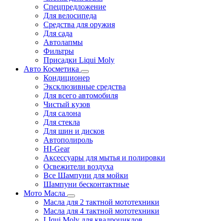
Спецпредложение
Для велосипеда
Средства для оружия
Для сада
Автолапмы
Фильтры
Присадки Liqui Moly
Авто Косметика
Кондиционер
Эксклюзивные средства
Для всего автомобиля
Чистый кузов
Для салона
Для стекла
Для шин и дисков
Автополироль
HI-Gear
Аксессуары для мытья и полировки
Освежители воздуха
Все Шампуни для мойки
Шампуни бесконтактные
Мото Масла
Масла для 2 тактной мототехники
Масла для 4 тактной мототехники
LIqui Moly для квадроциклов