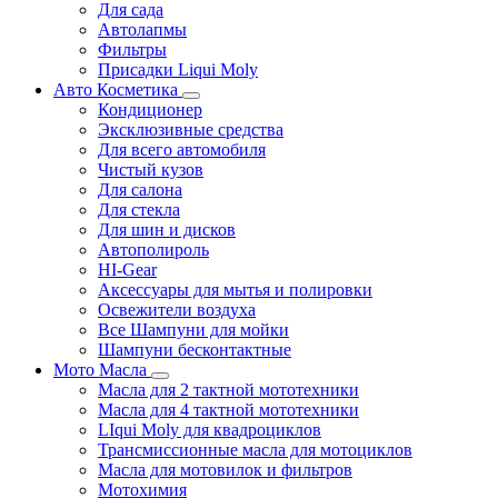
Для сада
Автолапмы
Фильтры
Присадки Liqui Moly
Авто Косметика
Кондиционер
Эксклюзивные средства
Для всего автомобиля
Чистый кузов
Для салона
Для стекла
Для шин и дисков
Автополироль
HI-Gear
Аксессуары для мытья и полировки
Освежители воздуха
Все Шампуни для мойки
Шампуни бесконтактные
Мото Масла
Масла для 2 тактной мототехники
Масла для 4 тактной мототехники
LIqui Moly для квадроциклов
Трансмиссионные масла для мотоциклов
Масла для мотовилок и фильтров
Мотохимия