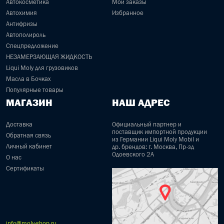
Автокосметика
Мои заказы
Автохимия
Избранное
Антифризы
Автополироль
Спецпредложение
НЕЗАМЕРЗАЮЩАЯ ЖИДКОСТЬ
Liqui Moly для грузовиков
Масла в Бочках
Популярные товары
МАГАЗИН
НАШ АДРЕС
Доставка
Официальный партнер и
поставщик импортной продукции
Обратная связь
из Германии Liqui Moly Mobil и
Личный кабинет
др. брендов: г. Москва, Пр-зд
Одоевского 2А
О нас
Сертификаты
info@moly-shop.ru