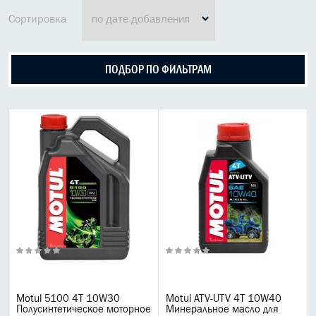
МАСЛО В КОРОБКУ
Сортировка
КОНСИСТЕНТНАЯ СМАЗКА
ПОДБОР ПО ФИЛЬТРАМ
БОЧКИ МАСЛА
ИНДУСТРИАЛЬНЫЕ МАСЛА
АНТИФРИЗЫ СПЕЦЖИДКОСТИ
ПРИСАДКИ АВТОХИМИЯ
АВТО КОСМЕТИКА
МОТО МАСЛА
Масла для 2 тактной мототехники
Масла для 4 тактной мототехники
Motul 5100 4T 10W30
Motul ATV-UTV 4T 10W40
LIqui Moly для квадроциклов
Полусинтетическое моторное
Минеральное масло для