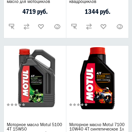
масло для мотоциклов
квадроциклов
Трансмиссионные масла для мотоциклов
Масла для мотовилок и фильтров
4719 руб.
1344 руб.
Мотохимия
Motul Moto
motul 4t
MOTUL 300V
motul 2t
Лодочные масла
Лодки
Масла САД
Мотомасла Liqui Moly
ВСЕ БРЕНДЫ
Моторное масло Motul 5100
Моторное масло Motul 7100
4T 15W50
10W40 4Т синтетическое 1л