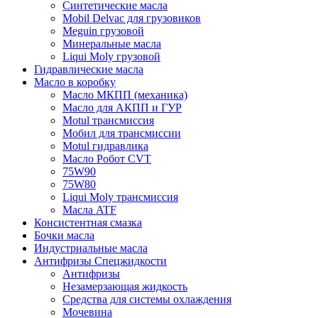
Синтетические масла
Mobil Delvac для грузовиков
Meguin грузовой
Минеральные масла
Liqui Moly грузовой
Гидравлические масла
Масло в коробку
Масло МКПП (механика)
Масло для АКПП и ГУР
Motul трансмиссия
Мобил для трансмиссии
Motul гидравлика
Масло Робот CVT
75W90
75W80
Liqui Moly трансмиссия
Масла ATF
Консистентная смазка
Бочки масла
Индустриальные масла
Антифризы Спецжидкости
Антифризы
Незамерзающая жидкость
Средства для системы охлаждения
Мочевина