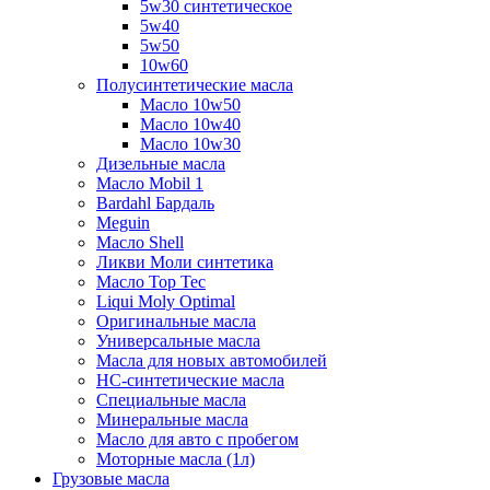
5w30 синтетическое
5w40
5w50
10w60
Полусинтетические масла
Масло 10w50
Масло 10w40
Масло 10w30
Дизельные масла
Масло Mobil 1
Bardahl Бардаль
Meguin
Масло Shell
Ликви Моли синтетика
Масло Top Tec
Liqui Moly Optimal
Оригинальные масла
Универсальные масла
Масла для новых автомобилей
HC-синтетические масла
Специальные масла
Минеральные масла
Масло для авто с пробегом
Моторные масла (1л)
Грузовые масла