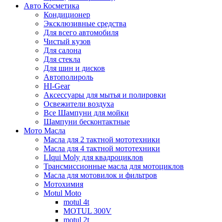
Авто Косметика
Кондиционер
Эксклюзивные средства
Для всего автомобиля
Чистый кузов
Для салона
Для стекла
Для шин и дисков
Автополироль
HI-Gear
Аксессуары для мытья и полировки
Освежители воздуха
Все Шампуни для мойки
Шампуни бесконтактные
Мото Масла
Масла для 2 тактной мототехники
Масла для 4 тактной мототехники
LIqui Moly для квадроциклов
Трансмиссионные масла для мотоциклов
Масла для мотовилок и фильтров
Мотохимия
Motul Moto
motul 4t
MOTUL 300V
motul 2t