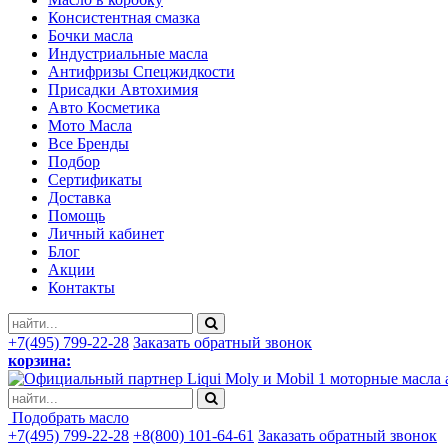
Консистентная смазка
Бочки масла
Индустриальные масла
Антифризы Спецжидкости
Присадки Автохимия
Авто Косметика
Мото Масла
Все Бренды
Подбор
Сертификаты
Доставка
Помощь
Личный кабинет
Блог
Акции
Контакты
+7(495) 799-22-28
Заказать обратный звонок
корзина:
моторные масла 
Подобрать масло
+7(495) 799-22-28
+8(800) 101-64-61
Заказать обратный звонок