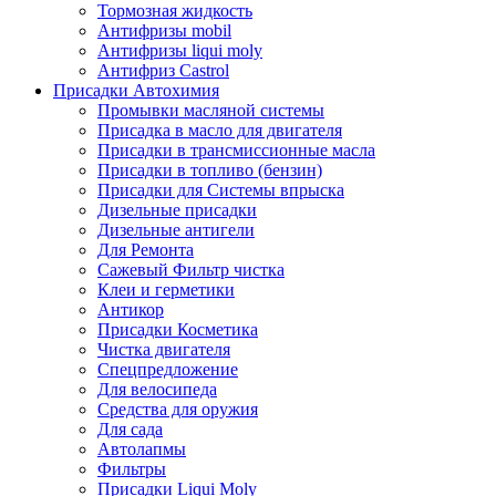
Тормозная жидкость
Антифризы mobil
Антифризы liqui moly
Антифриз Castrol
Присадки Автохимия
Промывки масляной системы
Присадка в масло для двигателя
Присадки в трансмиссионные масла
Присадки в топливо (бензин)
Присадки для Системы впрыска
Дизельные присадки
Дизельные антигели
Для Ремонта
Сажевый Фильтр чистка
Клеи и герметики
Антикор
Присадки Косметика
Чистка двигателя
Спецпредложение
Для велосипеда
Средства для оружия
Для сада
Автолапмы
Фильтры
Присадки Liqui Moly