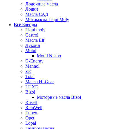
Лодочные масла
Лодки
Масла САД
Мотомасла Liqui Moly
Все Бренды
Liqui moly
Castrol
Масла Elf
Лукойл
Motul
Motul Nismo
G-Energy
Mannol
Zic
Total
Масла Hi-Gear
LUXE
Bizol
Моторные масла Bizol
Ruseff
ReinWell
Lubex
Opet
Lopal
Газпром масла