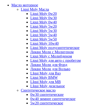
Масло моторное
Liqui Moly Масла
Liqui Moly 0w20
Liqui Moly 0w30
Liqui Moly 0w40
Liqui Moly 5w20
Liqui Moly 5w30
Liqui Moly 5w40
Liqui Moly 5w50
Liqui Moly 10w40
Liqui Moly полусинтетическое
Ликви Моли с Молигеном
Liqui Moly с Молибденом
Liqui Moly для авто с пробегом
Ликви Моли для Форд
Ликви Моли для Вольво
LIqui Moly для Ваз
Liqui Moly BMW
LIqui Moly для MB
LIqui Moly дизельное
Синтетическое масло
0w30 синтетические
0w40 зимнее синтетическое
5w20 синтетическое