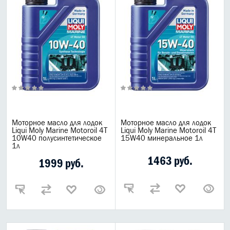
Трансмиссионные масла для мотоциклов
Масла для мотовилок и фильтров
Мотохимия
Motul Moto
Лодочные масла
Лодки
Масла САД
Мотомасла Liqui Moly
ВСЕ БРЕНДЫ
Моторное масло для лодок
Моторное масло для лодок
Liqui Moly Marine Motoroil 4T
Liqui Moly Marine Motoroil 4T
10W40 полусинтетическое
15W40 минеральное 1л
1л
1463 руб.
1999 руб.