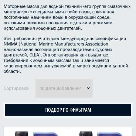
Моторные масла для водной техники -это группа смазочных
МАСЛО В КОРОБКУ
материалов с специальными свойствами, связанная
постоянным наличием воды в окружающей среде,
КОНСИСТЕНТНАЯ СМАЗКА
высокими рисками попадания в детали и режимом
использования лодочных двигателей.
БОЧКИ МАСЛА
Эти требования учитывает международная спецификация
NMMA (National Marine Manufacturers Association,
ИНДУСТРИАЛЬНЫЕ МАСЛА
национальная ассоциация производителей судовых
двигателей, США). Эта организация как выдвигает
требования к лодочным маслам так и занимается
АНТИФРИЗЫ СПЕЦЖИДКОСТИ
лицензированием выпускаемой в мире продукции данной
области.
ПРИСАДКИ АВТОХИМИЯ
АВТО КОСМЕТИКА
Сортировка
МОТО МАСЛА
ПОДБОР ПО ФИЛЬТРАМ
Масла для 2 тактной мототехники
Масла для 4 тактной мототехники
LIqui Moly для квадроциклов