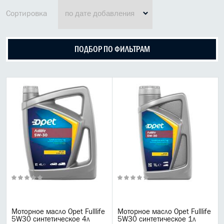
МАСЛО В КОРОБКУ
Сортировка
КОНСИСТЕНТНАЯ СМАЗКА
ПОДБОР ПО ФИЛЬТРАМ
БОЧКИ МАСЛА
ИНДУСТРИАЛЬНЫЕ МАСЛА
АНТИФРИЗЫ СПЕЦЖИДКОСТИ
ПРИСАДКИ АВТОХИМИЯ
АВТО КОСМЕТИКА
МОТО МАСЛА
ВСЕ БРЕНДЫ
Liqui moly
Моторное масло Opet Fulllife
Моторное масло Opet Fulllife
5W30 синтетическое 4л
5W30 синтетическое 1л
Castrol