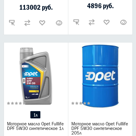
4896 руб.
Популярные товары
113002 руб.
Спецпредложение
Выгодная цена
Новинки
Горячее предложения
Топ товаров для автомобиля
Горячие предложения
Распродажа Gazpromneft
Шины
Летние шины
Зимние шины
Шипованные шины
Nokian
1л
Моторное масло Opet Fulllife
Моторное масло Opet Fulllife
DPF 5W30 синтетическое 1л
DPF 5W30 синтетическое
205л