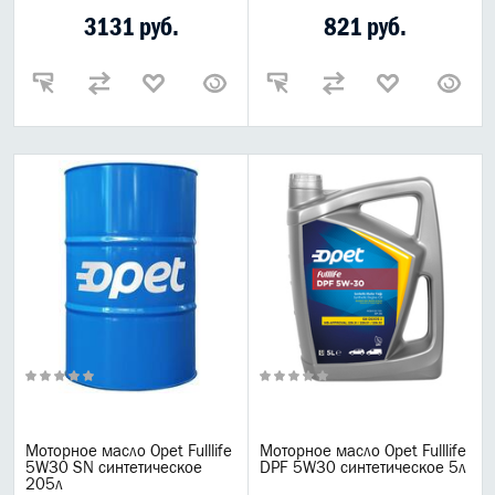
3131 руб.
821 руб.
Масла Elf
Лукойл
Motul
G-Energy
Mannol
Zic
Total
Масла Hi-Gear
LUXE
Bizol
Ruseff
ReinWell
Lubex
Opet
Lopal
Моторное масло Opet Fulllife
Моторное масло Opet Fulllife
Газпром масла
5W30 SN синтетическое
DPF 5W30 синтетическое 5л
205л
Расходные материалы