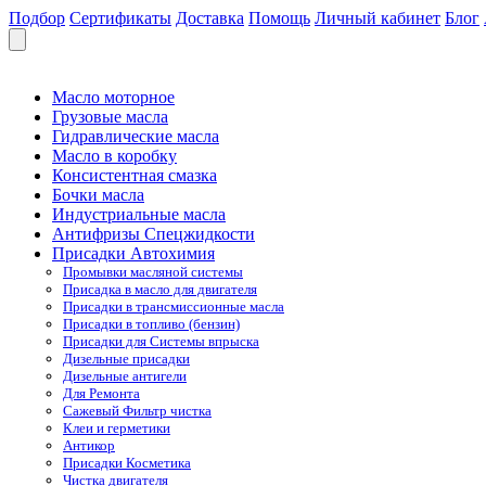
Подбор
Сертификаты
Доставка
Помощь
Личный кабинет
Блог
Масло моторное
Грузовые масла
Гидравлические масла
Масло в коробку
Консистентная смазка
Бочки масла
Индустриальные масла
Антифризы Спецжидкости
Присадки Автохимия
Промывки масляной системы
Присадка в масло для двигателя
Присадки в трансмиссионные масла
Присадки в топливо (бензин)
Присадки для Системы впрыска
Дизельные присадки
Дизельные антигели
Для Ремонта
Сажевый Фильтр чистка
Клеи и герметики
Антикор
Присадки Косметика
Чистка двигателя