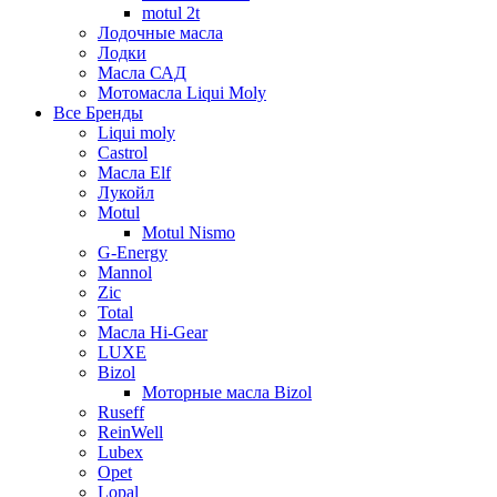
motul 2t
Лодочные масла
Лодки
Масла САД
Мотомасла Liqui Moly
Все Бренды
Liqui moly
Castrol
Масла Elf
Лукойл
Motul
Motul Nismo
G-Energy
Mannol
Zic
Total
Масла Hi-Gear
LUXE
Bizol
Моторные масла Bizol
Ruseff
ReinWell
Lubex
Opet
Lopal