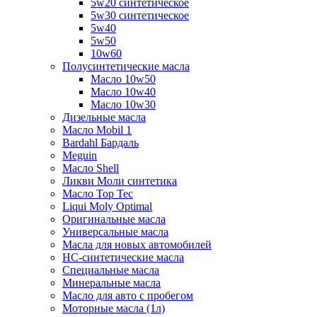
5w20 синтетическое
5w30 синтетическое
5w40
5w50
10w60
Полусинтетические масла
Масло 10w50
Масло 10w40
Масло 10w30
Дизельные масла
Масло Mobil 1
Bardahl Бардаль
Meguin
Масло Shell
Ликви Моли синтетика
Масло Top Tec
Liqui Moly Optimal
Оригинальные масла
Универсальные масла
Масла для новых автомобилей
HC-синтетические масла
Специальные масла
Минеральные масла
Масло для авто с пробегом
Моторные масла (1л)