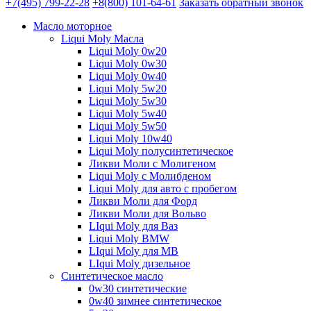
+7(495) 799-22-28
+8(800) 101-64-61
Заказать обратный звонок
Масло моторное
Liqui Moly Масла
Liqui Moly 0w20
Liqui Moly 0w30
Liqui Moly 0w40
Liqui Moly 5w20
Liqui Moly 5w30
Liqui Moly 5w40
Liqui Moly 5w50
Liqui Moly 10w40
Liqui Moly полусинтетическое
Ликви Моли с Молигеном
Liqui Moly с Молибденом
Liqui Moly для авто с пробегом
Ликви Моли для Форд
Ликви Моли для Вольво
LIqui Moly для Ваз
Liqui Moly BMW
LIqui Moly для MB
LIqui Moly дизельное
Синтетическое масло
0w30 синтетические
0w40 зимнее синтетическое