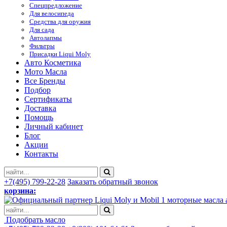
Спецпредложение
Для велосипеда
Средства для оружия
Для сада
Автолапмы
Фильтры
Присадки Liqui Moly
Авто Косметика
Мото Масла
Все Бренды
Подбор
Сертификаты
Доставка
Помощь
Личный кабинет
Блог
Акции
Контакты
+7(495) 799-22-28
Заказать обратный звонок
корзина:
моторные масла 
Подобрать масло