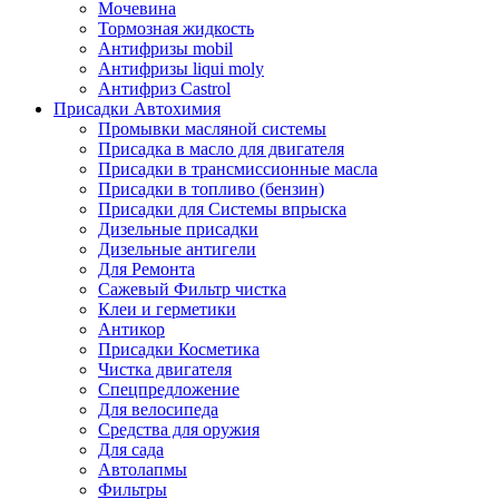
Мочевина
Тормозная жидкость
Антифризы mobil
Антифризы liqui moly
Антифриз Castrol
Присадки Автохимия
Промывки масляной системы
Присадка в масло для двигателя
Присадки в трансмиссионные масла
Присадки в топливо (бензин)
Присадки для Системы впрыска
Дизельные присадки
Дизельные антигели
Для Ремонта
Сажевый Фильтр чистка
Клеи и герметики
Антикор
Присадки Косметика
Чистка двигателя
Спецпредложение
Для велосипеда
Средства для оружия
Для сада
Автолапмы
Фильтры