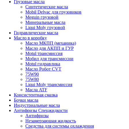
Грузовые масла
Синтетические масла
Mobil Delvac для грузовиков
Meguin грузовой
Минеральные масла
Liqui Moly грузовой
Гидравлические масла
Масло в коробку
Масло МКПП (механика)
Масло для АКПП и ГУР
Motul трансмиссия
Мобил для трансмиссии
Motul гидравлика
Масло Робот CVT
75W90
75W80
Liqui Moly трансмиссия
Масла ATF
Консистентная смазка
Бочки масла
Индустриальные масла
Антифризы Спецжидкости
Антифризы
Незамерзающая жидкость
Средства для системы охлаждения