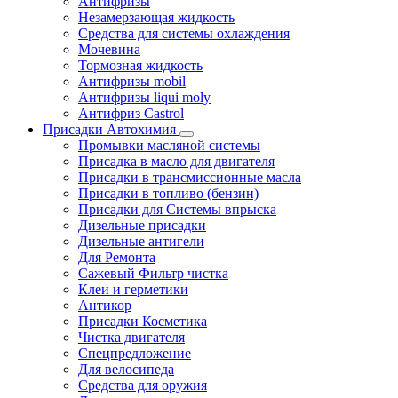
Антифризы
Незамерзающая жидкость
Средства для системы охлаждения
Мочевина
Тормозная жидкость
Антифризы mobil
Антифризы liqui moly
Антифриз Castrol
Присадки Автохимия
Промывки масляной системы
Присадка в масло для двигателя
Присадки в трансмиссионные масла
Присадки в топливо (бензин)
Присадки для Системы впрыска
Дизельные присадки
Дизельные антигели
Для Ремонта
Сажевый Фильтр чистка
Клеи и герметики
Антикор
Присадки Косметика
Чистка двигателя
Спецпредложение
Для велосипеда
Средства для оружия