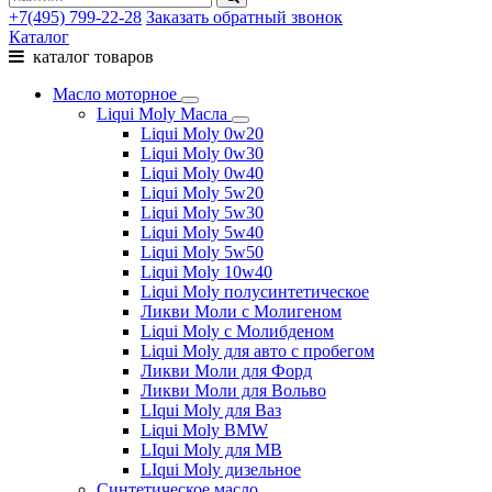
+7(495) 799-22-28
Заказать обратный звонок
Каталог
каталог товаров
Масло моторное
Liqui Moly Масла
Liqui Moly 0w20
Liqui Moly 0w30
Liqui Moly 0w40
Liqui Moly 5w20
Liqui Moly 5w30
Liqui Moly 5w40
Liqui Moly 5w50
Liqui Moly 10w40
Liqui Moly полусинтетическое
Ликви Моли с Молигеном
Liqui Moly с Молибденом
Liqui Moly для авто с пробегом
Ликви Моли для Форд
Ликви Моли для Вольво
LIqui Moly для Ваз
Liqui Moly BMW
LIqui Moly для MB
LIqui Moly дизельное
Синтетическое масло