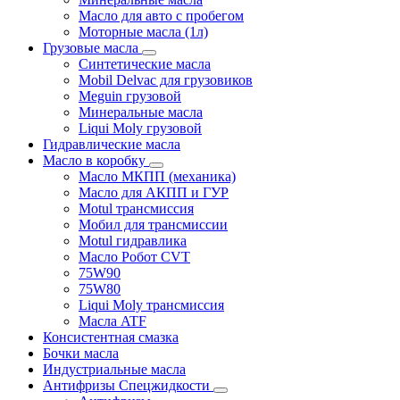
Масло для авто с пробегом
Моторные масла (1л)
Грузовые масла
Синтетические масла
Mobil Delvac для грузовиков
Meguin грузовой
Минеральные масла
Liqui Moly грузовой
Гидравлические масла
Масло в коробку
Масло МКПП (механика)
Масло для АКПП и ГУР
Motul трансмиссия
Мобил для трансмиссии
Motul гидравлика
Масло Робот CVT
75W90
75W80
Liqui Moly трансмиссия
Масла ATF
Консистентная смазка
Бочки масла
Индустриальные масла
Антифризы Спецжидкости