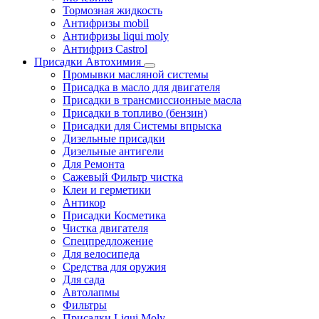
Тормозная жидкость
Антифризы mobil
Антифризы liqui moly
Антифриз Castrol
Присадки Автохимия
Промывки масляной системы
Присадка в масло для двигателя
Присадки в трансмиссионные масла
Присадки в топливо (бензин)
Присадки для Системы впрыска
Дизельные присадки
Дизельные антигели
Для Ремонта
Сажевый Фильтр чистка
Клеи и герметики
Антикор
Присадки Косметика
Чистка двигателя
Спецпредложение
Для велосипеда
Средства для оружия
Для сада
Автолапмы
Фильтры
Присадки Liqui Moly