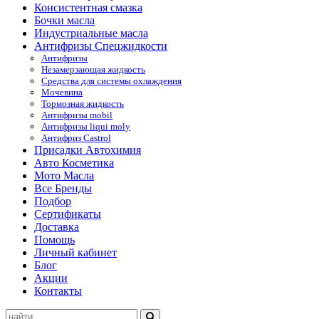
Консистентная смазка
Бочки масла
Индустриальные масла
Антифризы Спецжидкости
Антифризы
Незамерзающая жидкость
Средства для системы охлаждения
Мочевина
Тормозная жидкость
Антифризы mobil
Антифризы liqui moly
Антифриз Castrol
Присадки Автохимия
Авто Косметика
Мото Масла
Все Бренды
Подбор
Сертификаты
Доставка
Помощь
Личный кабинет
Блог
Акции
Контакты