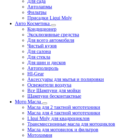
Для сада
Автолапмы
Фильтры
Присадки Liqui Moly
Авто Косметика
Кондиционер
Эксклюзивные средства
Для всего автомобиля
Чистый кузов
Для салона
Для стекла
Для шин и дисков
Автополироль
HI-Gear
Аксессуары для мытья и полировки
Освежители воздуха
Все Шампуни для мойки
Шампуни бесконтактные
Мото Масла
Масла для 2 тактной мототехники
Масла для 4 тактной мототехники
LIqui Moly для квадроциклов
Трансмиссионные масла для мотоциклов
Масла для мотовилок и фильтров
Мотохимия