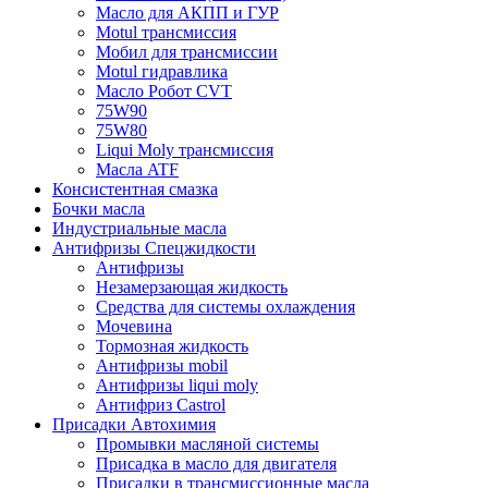
Масло для АКПП и ГУР
Motul трансмиссия
Мобил для трансмиссии
Motul гидравлика
Масло Робот CVT
75W90
75W80
Liqui Moly трансмиссия
Масла ATF
Консистентная смазка
Бочки масла
Индустриальные масла
Антифризы Спецжидкости
Антифризы
Незамерзающая жидкость
Средства для системы охлаждения
Мочевина
Тормозная жидкость
Антифризы mobil
Антифризы liqui moly
Антифриз Castrol
Присадки Автохимия
Промывки масляной системы
Присадка в масло для двигателя
Присадки в трансмиссионные масла