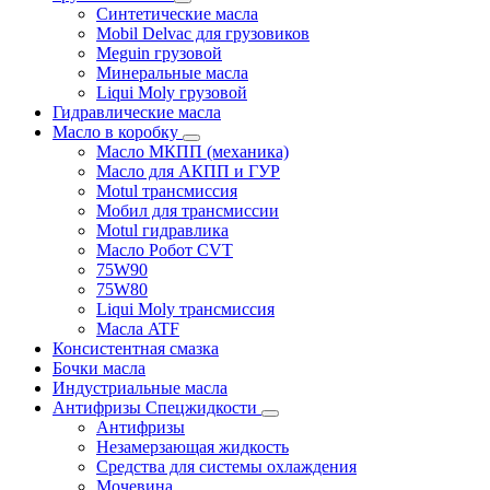
Синтетические масла
Mobil Delvac для грузовиков
Meguin грузовой
Минеральные масла
Liqui Moly грузовой
Гидравлические масла
Масло в коробку
Масло МКПП (механика)
Масло для АКПП и ГУР
Motul трансмиссия
Мобил для трансмиссии
Motul гидравлика
Масло Робот CVT
75W90
75W80
Liqui Moly трансмиссия
Масла ATF
Консистентная смазка
Бочки масла
Индустриальные масла
Антифризы Спецжидкости
Антифризы
Незамерзающая жидкость
Средства для системы охлаждения
Мочевина