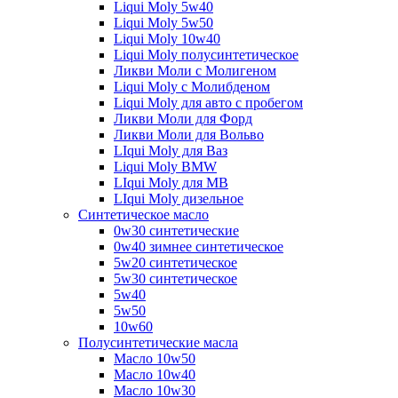
Liqui Moly 5w40
Liqui Moly 5w50
Liqui Moly 10w40
Liqui Moly полусинтетическое
Ликви Моли с Молигеном
Liqui Moly с Молибденом
Liqui Moly для авто с пробегом
Ликви Моли для Форд
Ликви Моли для Вольво
LIqui Moly для Ваз
Liqui Moly BMW
LIqui Moly для MB
LIqui Moly дизельное
Синтетическое масло
0w30 синтетические
0w40 зимнее синтетическое
5w20 синтетическое
5w30 синтетическое
5w40
5w50
10w60
Полусинтетические масла
Масло 10w50
Масло 10w40
Масло 10w30