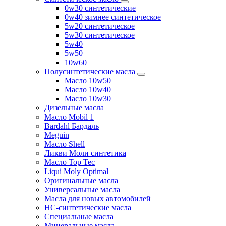
0w30 синтетические
0w40 зимнее синтетическое
5w20 синтетическое
5w30 синтетическое
5w40
5w50
10w60
Полусинтетические масла
Масло 10w50
Масло 10w40
Масло 10w30
Дизельные масла
Масло Mobil 1
Bardahl Бардаль
Meguin
Масло Shell
Ликви Моли синтетика
Масло Top Tec
Liqui Moly Optimal
Оригинальные масла
Универсальные масла
Масла для новых автомобилей
HC-синтетические масла
Специальные масла
Минеральные масла