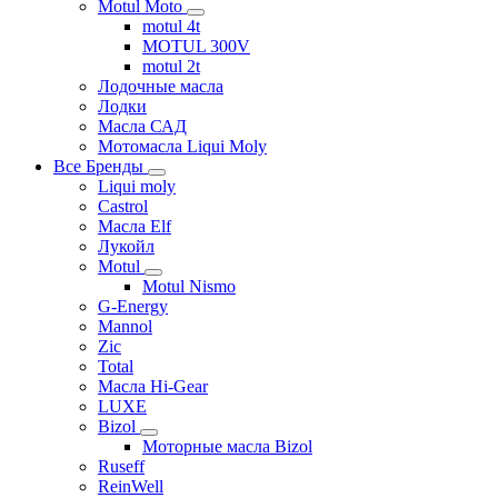
Motul Moto
motul 4t
MOTUL 300V
motul 2t
Лодочные масла
Лодки
Масла САД
Мотомасла Liqui Moly
Все Бренды
Liqui moly
Castrol
Масла Elf
Лукойл
Motul
Motul Nismo
G-Energy
Mannol
Zic
Total
Масла Hi-Gear
LUXE
Bizol
Моторные масла Bizol
Ruseff
ReinWell