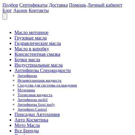
Подбор
Сертификаты
Доставка
Помощь
Личный кабинет
Блог
Акции
Контакты
Масло моторное
Грузовые масла
Гидравлические масла
Масло в коробку
Консистентная смазка
Бочки масла
Индустриальные масла
Антифризы Спецжидкости
Антифризы
Незамерзающая жидкость
Средства для системы охлаждения
Мочевина
Тормозная жидкость
Антифризы mobil
Антифризы liqui moly
Антифриз Castrol
Присадки Автохимия
Авто Косметика
Мото Масла
Все Бренды