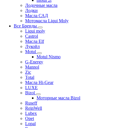
motul 2t
Лодочные масла
Лодки
Масла САД
Мотомасла Liqui Moly
Все Бренды
Liqui moly
Castrol
Масла Elf
Лукойл
Motul
Motul Nismo
G-Energy
Mannol
Zic
Total
Масла Hi-Gear
LUXE
Bizol
Моторные масла Bizol
Ruseff
ReinWell
Lubex
Opet
Lopal