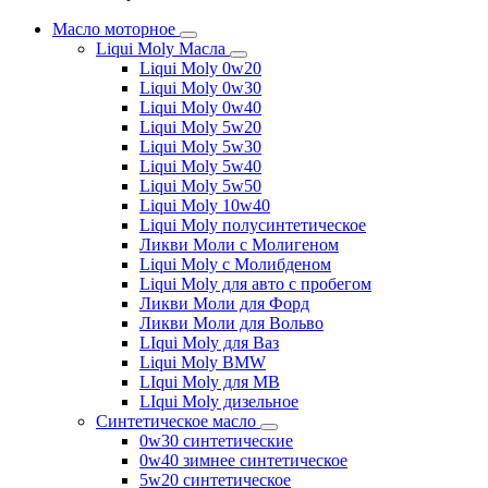
Масло моторное
Liqui Moly Масла
Liqui Moly 0w20
Liqui Moly 0w30
Liqui Moly 0w40
Liqui Moly 5w20
Liqui Moly 5w30
Liqui Moly 5w40
Liqui Moly 5w50
Liqui Moly 10w40
Liqui Moly полусинтетическое
Ликви Моли с Молигеном
Liqui Moly с Молибденом
Liqui Moly для авто с пробегом
Ликви Моли для Форд
Ликви Моли для Вольво
LIqui Moly для Ваз
Liqui Moly BMW
LIqui Moly для MB
LIqui Moly дизельное
Синтетическое масло
0w30 синтетические
0w40 зимнее синтетическое
5w20 синтетическое