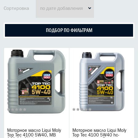
МАСЛО В КОРОБКУ
Сортировка
КОНСИСТЕНТНАЯ СМАЗКА
ПОДБОР ПО ФИЛЬТРАМ
БОЧКИ МАСЛА
ИНДУСТРИАЛЬНЫЕ МАСЛА
АНТИФРИЗЫ СПЕЦЖИДКОСТИ
ПРИСАДКИ АВТОХИМИЯ
АВТО КОСМЕТИКА
МОТО МАСЛА
ВСЕ БРЕНДЫ
Liqui moly
Моторное масло Liqui Moly
Моторное масло Liqui Moly
Top Tec 4100 5W40, MB
Top Tec 4100 5W40 hc-
Castrol