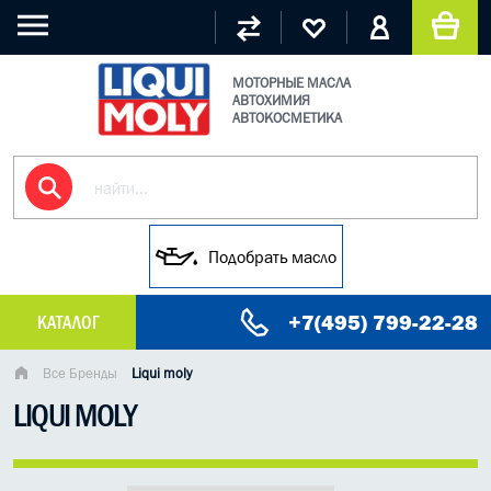
МОТОРНЫЕ МАСЛА
АВТОХИМИЯ
АВТОКОСМЕТИКА
Подобрать масло
+7(495) 799-22-28
КАТАЛОГ
МАСЛО МОТОРНОЕ
Все Бренды
Liqui moly
LIQUI MOLY
ГРУЗОВЫЕ МАСЛА
ГИДРАВЛИЧЕСКИЕ МАСЛА