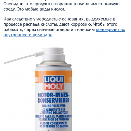
Очевидно, что продукты сгорания топлива имеют кислую
МАСЛО В КОРОБКУ
среду. Это любые виды кислот.
Как следствие углеродистые основания, выделяемые в
КОНСИСТЕНТНАЯ СМАЗКА
процессе распада кислоты, дают коррозию. Чтобы этого
избежать, через свечные отверстия наносим
консервант во
БОЧКИ МАСЛА
внутренности цилиндра
.
ИНДУСТРИАЛЬНЫЕ МАСЛА
АНТИФРИЗЫ СПЕЦЖИДКОСТИ
ПРИСАДКИ АВТОХИМИЯ
АВТО КОСМЕТИКА
МОТО МАСЛА
ВСЕ БРЕНДЫ