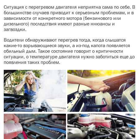
Ситуация с перегревом двигателя неприятна сама по себе. В
МАСЛО В КОРОБКУ
большинстве случаев приводит к серьезным проблемам, и в
зависимости от конкретного мотора (бензинового или
КОНСИСТЕНТНАЯ СМАЗКА
дизельного) последствия имеют разные ннюансы и
загвоздки.
БОЧКИ МАСЛА
Водители обнаруживают перегрев тогда, когда слышатся
какие-то взрывающиеся звуки, а из-под капота появляется
ИНДУСТРИАЛЬНЫЕ МАСЛА
обильный дым. Такое состояние говорит о критичности
ситуации, о температуре двигателя нужно заботиться еще до
появления таких проблем.
АНТИФРИЗЫ СПЕЦЖИДКОСТИ
ПРИСАДКИ АВТОХИМИЯ
АВТО КОСМЕТИКА
МОТО МАСЛА
ВСЕ БРЕНДЫ