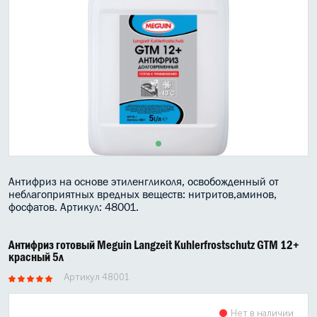
МАСЛО В КОРОБКУ
КОНСИСТЕНТНАЯ СМАЗКА
БОЧКИ МАСЛА
ИНДУСТРИАЛЬНЫЕ МАСЛА
АНТИФРИЗЫ СПЕЦЖИДКОСТИ
ПРИСАДКИ АВТОХИМИЯ
Антифриз на основе этиленгликоля, освобожденный от
неблагоприятных вредных веществ: нитритов,аминов,
АВТО КОСМЕТИКА
фосфатов. Артикул: 48001.
МОТО МАСЛА
Антифриз готовый Meguin Langzeit Kuhlerfrostschutz GTM 12+
красный 5л
ВСЕ БРЕНДЫ
Артикул 48001
Нет в наличии