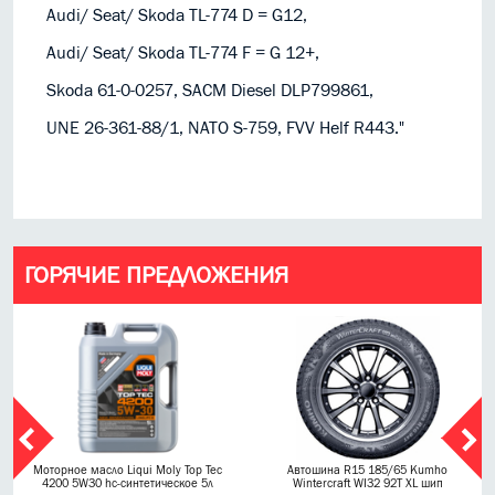
Audi/ Seat/ Skoda TL-774 D = G12,
Audi/ Seat/ Skoda TL-774 F = G 12+,
Skoda 61-0-0257, SACM Diesel DLP799861,
UNE 26-361-88/1, NATO S-759, FVV Helf R443."
ГОРЯЧИЕ ПРЕДЛОЖЕНИЯ
Моторное масло Liqui Moly Top Tec
Автошина R15 185/65 Kumho
4200 5W30 hc-синтетическое 5л
Wintercraft WI32 92T XL шип