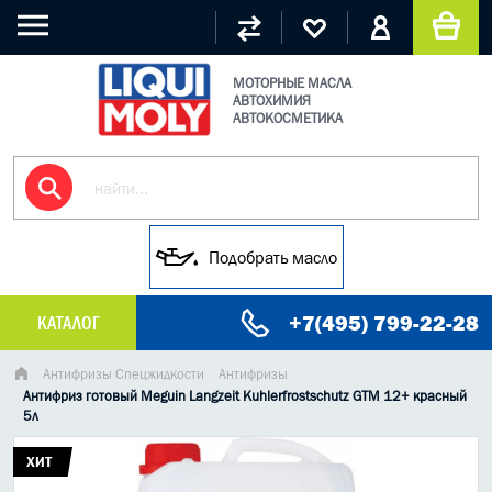
МОТОРНЫЕ МАСЛА
АВТОХИМИЯ
АВТОКОСМЕТИКА
Подобрать масло
+7(495) 799-22-28
КАТАЛОГ
МАСЛО МОТОРНОЕ
Антифризы Спецжидкости
Антифризы
Антифриз готовый Meguin Langzeit Kuhlerfrostschutz GTM 12+ красный
5л
ГРУЗОВЫЕ МАСЛА
ХИТ
ГИДРАВЛИЧЕСКИЕ МАСЛА