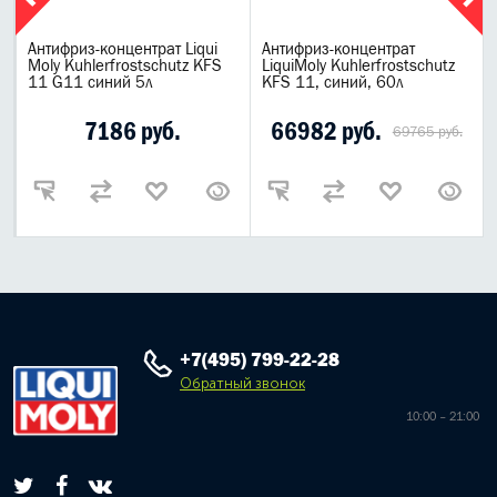
t
Антифриз-концентрат Liqui
Антифриз-концентрат
Moly Kuhlerfrostschutz KFS
LiquiMoly Kuhlerfrostschutz
11 G11 синий 5л
KFS 11, синий, 60л
7186 руб.
66982 руб.
69765 руб.
+7(495) 799-22-28
Обратный звонок
10:00 – 21:00