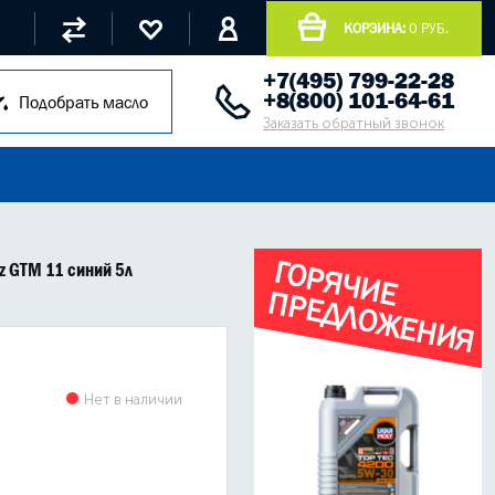
КОРЗИНА:
0 РУБ.
+7(495) 799-22-28
+8(800) 101-64-61
Подобрать масло
Заказать обратный звонок
Г
О
Р
Я
Ч
И
Е
Р
Е
Д
Л
О
Ж
Е
Н
И
Я
tz GTM 11 синий 5л
П
Нет в наличии