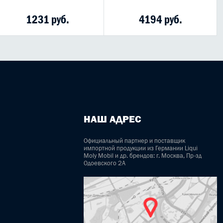
1231 руб.
4194 руб.
НАШ АДРЕС
Официальный партнер и поставщик
импортной продукции из Германии Liqui
Moly Mobil и др. брендов: г. Москва, Пр-зд
Одоевского 2А