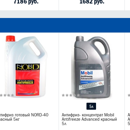
7186 руб.
1682 руб.
5л
нтифриз готовый NORD-40
Антифриз- концентрат Mobil
А
расный 5кг
Antifreeze Advanced красный
A
5л
5