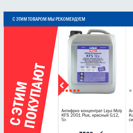
С ЭТИМ ТОВАРОМ МЫ РЕКОМЕНДУЕМ
Т
С
Э
Т
И
М
П
О
К
У
П
А
Ю
0.325 л.
nnol Radiator Leak-Stop -
Антифриз концентрат Liqui Moly
Ан
рметик системы охлаждения
KFS 2001 Plus, красный G12,
Ku
5л
с