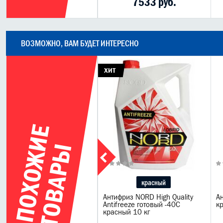
570 руб.
7533 руб.
ВОЗМОЖНО, ВАМ БУДЕТ ИНТЕРЕСНО
ХИТ
П
О
Х
О
Ж
И
Е
Т
О
В
А
Р
Ы
5л
красный
il Coolant Extra -36С
Антифриз NORD High Quality
А
товый антифриз (сине-
Antifreeze готовый -40C
к
леный)
красный 10 кг