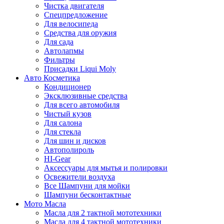
Чистка двигателя
Спецпредложение
Для велосипеда
Средства для оружия
Для сада
Автолапмы
Фильтры
Присадки Liqui Moly
Авто Косметика
Кондиционер
Эксклюзивные средства
Для всего автомобиля
Чистый кузов
Для салона
Для стекла
Для шин и дисков
Автополироль
HI-Gear
Аксессуары для мытья и полировки
Освежители воздуха
Все Шампуни для мойки
Шампуни бесконтактные
Мото Масла
Масла для 2 тактной мототехники
Масла для 4 тактной мототехники