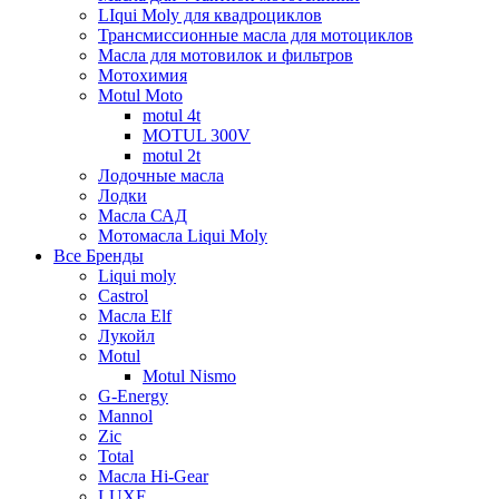
LIqui Moly для квадроциклов
Трансмиссионные масла для мотоциклов
Масла для мотовилок и фильтров
Мотохимия
Motul Moto
motul 4t
MOTUL 300V
motul 2t
Лодочные масла
Лодки
Масла САД
Мотомасла Liqui Moly
Все Бренды
Liqui moly
Castrol
Масла Elf
Лукойл
Motul
Motul Nismo
G-Energy
Mannol
Zic
Total
Масла Hi-Gear
LUXE