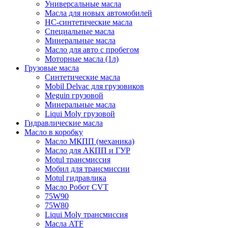
Универсальные масла
Масла для новых автомобилей
HC-синтетические масла
Специальные масла
Минеральные масла
Масло для авто с пробегом
Моторные масла (1л)
Грузовые масла
Синтетические масла
Mobil Delvac для грузовиков
Meguin грузовой
Минеральные масла
Liqui Moly грузовой
Гидравлические масла
Масло в коробку
Масло МКПП (механика)
Масло для АКПП и ГУР
Motul трансмиссия
Мобил для трансмиссии
Motul гидравлика
Масло Робот CVT
75W90
75W80
Liqui Moly трансмиссия
Масла ATF