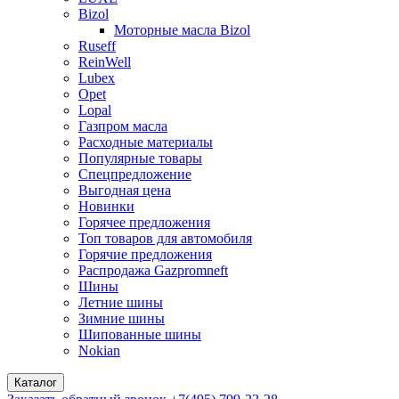
Bizol
Моторные масла Bizol
Ruseff
ReinWell
Lubex
Opet
Lopal
Газпром масла
Расходные материалы
Популярные товары
Спецпредложение
Выгодная цена
Новинки
Горячее предложения
Топ товаров для автомобиля
Горячие предложения
Распродажа Gazpromneft
Шины
Летние шины
Зимние шины
Шипованные шины
Nokian
Каталог