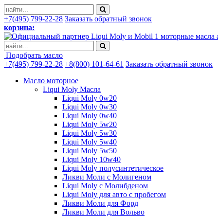
+7(495) 799-22-28
Заказать обратный звонок
корзина:
моторные масла 
Подобрать масло
+7(495) 799-22-28
+8(800) 101-64-61
Заказать обратный звонок
Масло моторное
Liqui Moly Масла
Liqui Moly 0w20
Liqui Moly 0w30
Liqui Moly 0w40
Liqui Moly 5w20
Liqui Moly 5w30
Liqui Moly 5w40
Liqui Moly 5w50
Liqui Moly 10w40
Liqui Moly полусинтетическое
Ликви Моли с Молигеном
Liqui Moly с Молибденом
Liqui Moly для авто с пробегом
Ликви Моли для Форд
Ликви Моли для Вольво