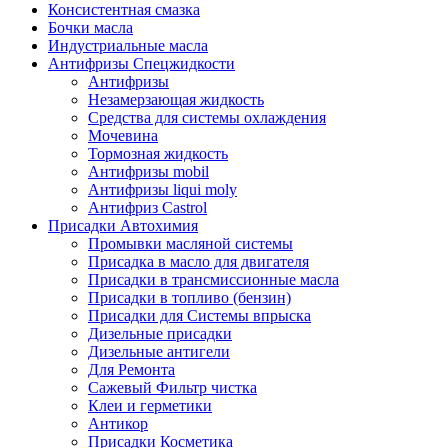
Консистентная смазка
Бочки масла
Индустриальные масла
Антифризы Спецжидкости
Антифризы
Незамерзающая жидкость
Средства для системы охлаждения
Мочевина
Тормозная жидкость
Антифризы mobil
Антифризы liqui moly
Антифриз Castrol
Присадки Автохимия
Промывки масляной системы
Присадка в масло для двигателя
Присадки в трансмиссионные масла
Присадки в топливо (бензин)
Присадки для Системы впрыска
Дизельные присадки
Дизельные антигели
Для Ремонта
Сажевый Фильтр чистка
Клеи и герметики
Антикор
Присадки Косметика