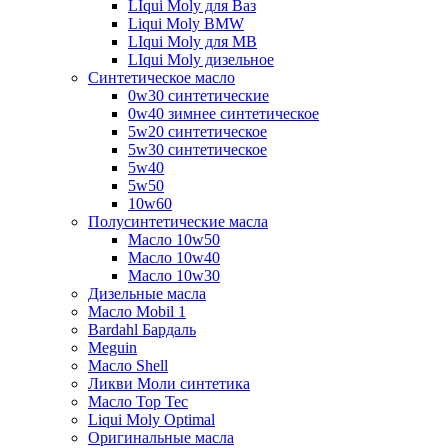
LIqui Moly для Ваз
Liqui Moly BMW
LIqui Moly для MB
LIqui Moly дизельное
Синтетическое масло
0w30 синтетические
0w40 зимнее синтетическое
5w20 синтетическое
5w30 синтетическое
5w40
5w50
10w60
Полусинтетические масла
Масло 10w50
Масло 10w40
Масло 10w30
Дизельные масла
Масло Mobil 1
Bardahl Бардаль
Meguin
Масло Shell
Ликви Моли синтетика
Масло Top Tec
Liqui Moly Optimal
Оригинальные масла