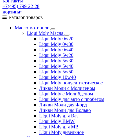
Контакты
+7(495) 799-22-28
корзина:
каталог товаров
Масло моторное
Liqui Moly Масла
Liqui Moly 0w20
Liqui Moly 0w30
Liqui Moly 0w40
Liqui Moly 5w20
Liqui Moly 5w30
Liqui Moly 5w40
Liqui Moly 5w50
Liqui Moly 10w40
Liqui Moly полусинтетическое
Ликви Моли с Молигеном
Liqui Moly с Молибденом
Liqui Moly для авто с пробегом
Ликви Моли для Форд
Ликви Моли для Вольво
LIqui Moly для Ваз
Liqui Moly BMW
LIqui Moly для MB
LIqui Moly дизельное