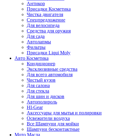
Антикор
Присадки Косметика
Чистка двигателя
Спецпредложение
Для велосипеда
Средства для оружия
Для сада
Автолапмы
Фильтры
Присадки Liqui Moly
Авто Косметика
Кондиционер
Эксклюзивные средства
Для всего автомобиля
Чистый кузов
Для салона
Для стекла
Для шин и дисков
Автополироль
HI-Gear
Аксессуары для мытья и полировки
Освежители воздуха
Все Шампуни для мойки
Шампуни бесконтактные
Мото Масла