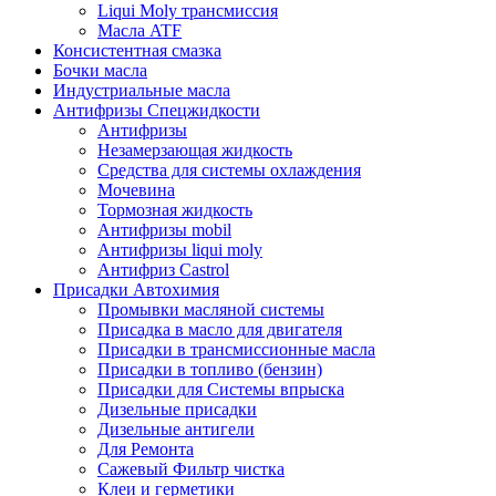
Liqui Moly трансмиссия
Масла ATF
Консистентная смазка
Бочки масла
Индустриальные масла
Антифризы Спецжидкости
Антифризы
Незамерзающая жидкость
Средства для системы охлаждения
Мочевина
Тормозная жидкость
Антифризы mobil
Антифризы liqui moly
Антифриз Castrol
Присадки Автохимия
Промывки масляной системы
Присадка в масло для двигателя
Присадки в трансмиссионные масла
Присадки в топливо (бензин)
Присадки для Системы впрыска
Дизельные присадки
Дизельные антигели
Для Ремонта
Сажевый Фильтр чистка
Клеи и герметики