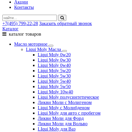
Акции
Контакты
+7(495) 799-22-28
Заказать обратный звонок
Каталог
каталог товаров
Масло моторное
Liqui Moly Масла
Liqui Moly 0w20
Liqui Moly 0w30
Liqui Moly 0w40
Liqui Moly 5w20
Liqui Moly 5w30
Liqui Moly 5w40
Liqui Moly 5w50
Liqui Moly 10w40
Liqui Moly полусинтетическое
Ликви Моли с Молигеном
Liqui Moly с Молибденом
Liqui Moly для авто с пробегом
Ликви Моли для Форд
Ликви Моли для Вольво
LIqui Moly для Ваз