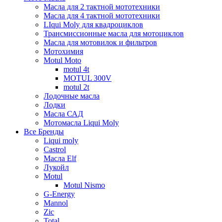
Масла для 2 тактной мототехники
Масла для 4 тактной мототехники
LIqui Moly для квадроциклов
Трансмиссионные масла для мотоциклов
Масла для мотовилок и фильтров
Мотохимия
Motul Moto
motul 4t
MOTUL 300V
motul 2t
Лодочные масла
Лодки
Масла САД
Мотомасла Liqui Moly
Все Бренды
Liqui moly
Castrol
Масла Elf
Лукойл
Motul
Motul Nismo
G-Energy
Mannol
Zic
Total