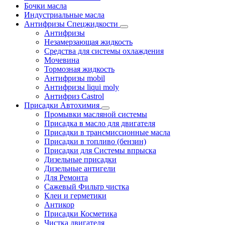
Бочки масла
Индустриальные масла
Антифризы Спецжидкости
Антифризы
Незамерзающая жидкость
Средства для системы охлаждения
Мочевина
Тормозная жидкость
Антифризы mobil
Антифризы liqui moly
Антифриз Castrol
Присадки Автохимия
Промывки масляной системы
Присадка в масло для двигателя
Присадки в трансмиссионные масла
Присадки в топливо (бензин)
Присадки для Системы впрыска
Дизельные присадки
Дизельные антигели
Для Ремонта
Сажевый Фильтр чистка
Клеи и герметики
Антикор
Присадки Косметика
Чистка двигателя