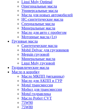
Liqui Moly Optimal
Оригинальные масла
Универсальные масла
Масла для новых автомобилей
HC-синтетические масла
Специальные масла
Минеральные масла
Масло для авто с пробегом
Моторные масла (1л)
Грузовые масла
Синтетические масла
Mobil Delvac для грузовиков
Meguin грузовой
Минеральные масла
Liqui Moly грузовой
Гидравлические масла
Масло в коробку
Масло МКПП (механика)
Масло для АКПП и ГУР
Motul трансмиссия
Мобил для трансмиссии
Motul гидравлика
Масло Робот CVT
75W90
75W80