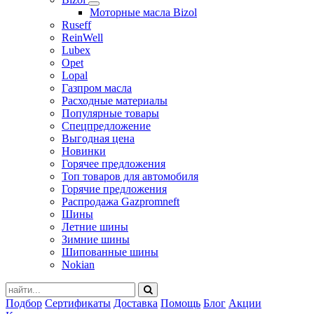
Моторные масла Bizol
Ruseff
ReinWell
Lubex
Opet
Lopal
Газпром масла
Расходные материалы
Популярные товары
Спецпредложение
Выгодная цена
Новинки
Горячее предложения
Топ товаров для автомобиля
Горячие предложения
Распродажа Gazpromneft
Шины
Летние шины
Зимние шины
Шипованные шины
Nokian
Подбор
Сертификаты
Доставка
Помощь
Блог
Акции