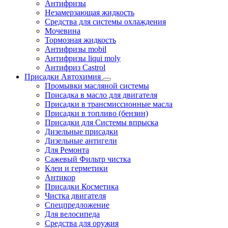
Антифризы
Незамерзающая жидкость
Средства для системы охлаждения
Мочевина
Тормозная жидкость
Антифризы mobil
Антифризы liqui moly
Антифриз Castrol
Присадки Автохимия
Промывки масляной системы
Присадка в масло для двигателя
Присадки в трансмиссионные масла
Присадки в топливо (бензин)
Присадки для Системы впрыска
Дизельные присадки
Дизельные антигели
Для Ремонта
Сажевый Фильтр чистка
Клеи и герметики
Антикор
Присадки Косметика
Чистка двигателя
Спецпредложение
Для велосипеда
Средства для оружия