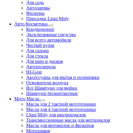
Для сада
Автолапмы
Фильтры
Присадки Liqui Moly
Авто Косметика
Кондиционер
Эксклюзивные средства
Для всего автомобиля
Чистый кузов
Для салона
Для стекла
Для шин и дисков
Автополироль
HI-Gear
Аксессуары для мытья и полировки
Освежители воздуха
Все Шампуни для мойки
Шампуни бесконтактные
Мото Масла
Масла для 2 тактной мототехники
Масла для 4 тактной мототехники
LIqui Moly для квадроциклов
Трансмиссионные масла для мотоциклов
Масла для мотовилок и фильтров
Мотохимия