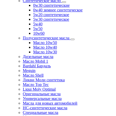
Синтетическое масло
0w30 синтетические
0w40 зимнее синтетическое
5w20 синтетическое
5w30 синтетическое
5w40
5w50
10w60
Полусинтетические масла
Масло 10w50
Масло 10w40
Масло 10w30
Дизельные масла
Масло Mobil 1
Bardahl Бардаль
Meguin
Масло Shell
Ликви Моли синтетика
Масло Top Tec
Liqui Moly Optimal
Оригинальные масла
Универсальные масла
Масла для новых автомобилей
HC-синтетические масла
Специальные масла