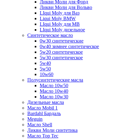
Ликви Моли для Форд
Ликви Моли для Вольво
LIqui Moly для Ваз
Liqui Moly BMW
LIqui Moly для MB
LIqui Moly дизельное
Синтетическое масло
0w30 синтетические
0w40 зимнее синтетическое
5w20 синтетическое
5w30 синтетическое
5w40
5w50
10w60
Полусинтетические масла
Масло 10w50
Масло 10w40
Масло 10w30
Дизельные масла
Масло Mobil 1
Bardahl Бардаль
Meguin
Масло Shell
Ликви Моли синтетика
Масло Top Tec