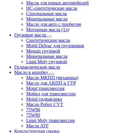
Масла для новых автомобилей
HC-синтетические масла
Специальные масла
Минеральные масла
Масло для авто с пробегом
Моторные масла (1л)
Грузовые масла
Синтетические масла
Mobil Delvac для грузовиков
Meguin грузовой
Минеральные масла
Liqui Moly грузовой
Гидравлические масла
Масло в коробку
Масло МКПП (механика)
Масло для АКПП и ГУР
Motul трансмиссия
Мобил для трансмиссии
Motul гидравлика
Масло Робот CVT
75W90
75W80
Liqui Moly трансмиссия
Масла ATF
Консистентная смазка