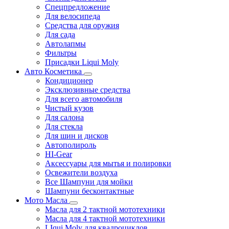
Спецпредложение
Для велосипеда
Средства для оружия
Для сада
Автолапмы
Фильтры
Присадки Liqui Moly
Авто Косметика
Кондиционер
Эксклюзивные средства
Для всего автомобиля
Чистый кузов
Для салона
Для стекла
Для шин и дисков
Автополироль
HI-Gear
Аксессуары для мытья и полировки
Освежители воздуха
Все Шампуни для мойки
Шампуни бесконтактные
Мото Масла
Масла для 2 тактной мототехники
Масла для 4 тактной мототехники
LIqui Moly для квадроциклов