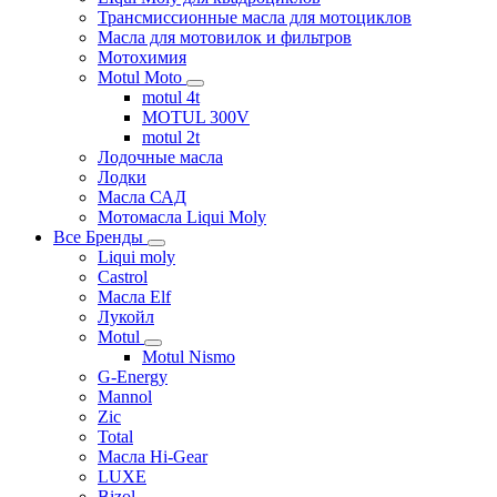
Трансмиссионные масла для мотоциклов
Масла для мотовилок и фильтров
Мотохимия
Motul Moto
motul 4t
MOTUL 300V
motul 2t
Лодочные масла
Лодки
Масла САД
Мотомасла Liqui Moly
Все Бренды
Liqui moly
Castrol
Масла Elf
Лукойл
Motul
Motul Nismo
G-Energy
Mannol
Zic
Total
Масла Hi-Gear
LUXE
Bizol