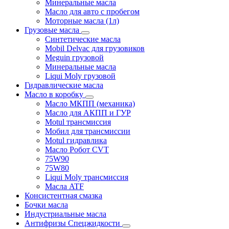
Минеральные масла
Масло для авто с пробегом
Моторные масла (1л)
Грузовые масла
Синтетические масла
Mobil Delvac для грузовиков
Meguin грузовой
Минеральные масла
Liqui Moly грузовой
Гидравлические масла
Масло в коробку
Масло МКПП (механика)
Масло для АКПП и ГУР
Motul трансмиссия
Мобил для трансмиссии
Motul гидравлика
Масло Робот CVT
75W90
75W80
Liqui Moly трансмиссия
Масла ATF
Консистентная смазка
Бочки масла
Индустриальные масла
Антифризы Спецжидкости