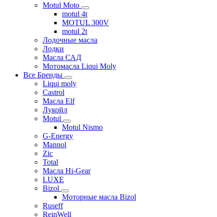
Motul Moto
motul 4t
MOTUL 300V
motul 2t
Лодочные масла
Лодки
Масла САД
Мотомасла Liqui Moly
Все Бренды
Liqui moly
Castrol
Масла Elf
Лукойл
Motul
Motul Nismo
G-Energy
Mannol
Zic
Total
Масла Hi-Gear
LUXE
Bizol
Моторные масла Bizol
Ruseff
ReinWell