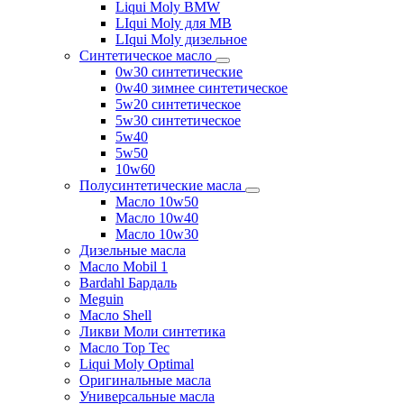
Liqui Moly BMW
LIqui Moly для MB
LIqui Moly дизельное
Синтетическое масло
0w30 синтетические
0w40 зимнее синтетическое
5w20 синтетическое
5w30 синтетическое
5w40
5w50
10w60
Полусинтетические масла
Масло 10w50
Масло 10w40
Масло 10w30
Дизельные масла
Масло Mobil 1
Bardahl Бардаль
Meguin
Масло Shell
Ликви Моли синтетика
Масло Top Tec
Liqui Moly Optimal
Оригинальные масла
Универсальные масла