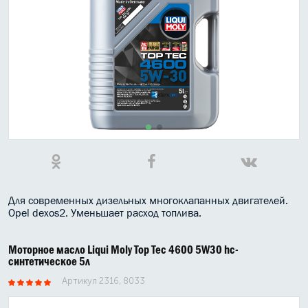
МАСЛО В КОРОБКУ
КОНСИСТЕНТНАЯ СМАЗКА
БОЧКИ МАСЛА
ИНДУСТРИАЛЬНЫЕ МАСЛА
АНТИФРИЗЫ СПЕЦЖИДКОСТИ
ПРИСАДКИ АВТОХИМИЯ
АВТО КОСМЕТИКА
Для современных дизельных многоклапанных двигателей.
Opel dexos2. Уменьшает расход топлива.
МОТО МАСЛА
Моторное масло Liqui Moly Top Tec 4600 5W30 hc-
ВСЕ БРЕНДЫ
синтетическое 5л
Артикул 2316, 8033