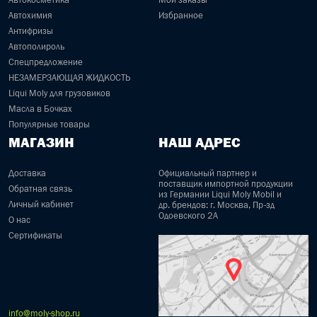
Автохимия
Избранное
Антифризы
Автополироль
Спецпредложение
НЕЗАМЕРЗАЮЩАЯ ЖИДКОСТЬ
Liqui Moly для грузовиков
Масла в Бочках
Популярные товары
МАГАЗИН
НАШ АДРЕС
Доставка
Официальный партнер и
поставщик импортной продукции
Обратная связь
из Германии Liqui Moly Mobil и
Личный кабинет
др. брендов: г. Москва, Пр-зд
Одоевского 2А
О нас
Сертификаты
info@moly-shop.ru