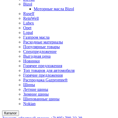
Bizol
Моторные масла Bizol
Ruseff
ReinWell
Lubex
Opet
Lopal
Газпром масла
Расходные материалы
Популярные товары
Спецпредложение
Выгодная цена
Новинки
Горячее предложения
Топ товаров для автомобиля
Горячие предложения
Распродажа Gazpromneft
Шины
Летние шины
Зимние шины
Шипованные шины
Nokian
Каталог