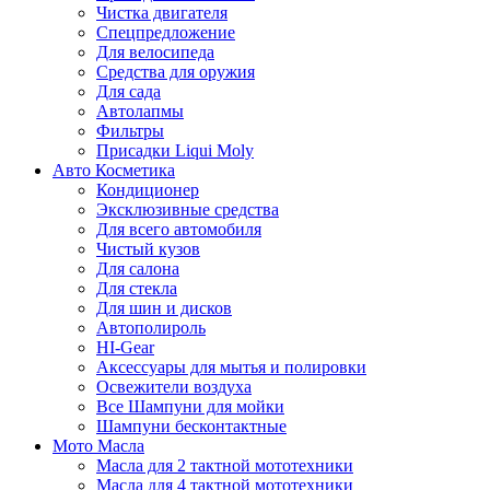
Чистка двигателя
Спецпредложение
Для велосипеда
Средства для оружия
Для сада
Автолапмы
Фильтры
Присадки Liqui Moly
Авто Косметика
Кондиционер
Эксклюзивные средства
Для всего автомобиля
Чистый кузов
Для салона
Для стекла
Для шин и дисков
Автополироль
HI-Gear
Аксессуары для мытья и полировки
Освежители воздуха
Все Шампуни для мойки
Шампуни бесконтактные
Мото Масла
Масла для 2 тактной мототехники
Масла для 4 тактной мототехники