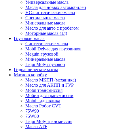
Универсальные масла
Масла для новых автомобилей
HC-синтетические масла
Специальные масла
Минеральные масла
Масло для авто с пробегом
Моторные масла (1л)
Грузовые масла
Синтетические масла
Mobil Delvac для грузовиков
Meguin грузовой
Минеральные масла
Liqui Moly грузовой
Гидравлические масла
Масло в коробку
Масло МКПП (механика)
Масло для АКПП и ГУР
Motul трансмиссия
Мобил для трансмиссии
Motul гидравлика
Масло Робот CVT
75W90
75W80
Liqui Moly трансмиссия
Масла ATF