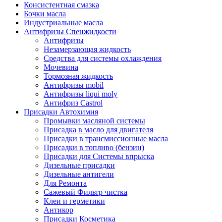
Консистентная смазка
Бочки масла
Индустриальные масла
Антифризы Спецжидкости
Антифризы
Незамерзающая жидкость
Средства для системы охлаждения
Мочевина
Тормозная жидкость
Антифризы mobil
Антифризы liqui moly
Антифриз Castrol
Присадки Автохимия
Промывки масляной системы
Присадка в масло для двигателя
Присадки в трансмиссионные масла
Присадки в топливо (бензин)
Присадки для Системы впрыска
Дизельные присадки
Дизельные антигели
Для Ремонта
Сажевый Фильтр чистка
Клеи и герметики
Антикор
Присадки Косметика