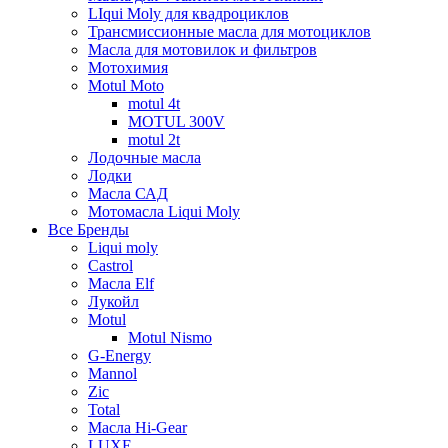
LIqui Moly для квадроциклов
Трансмиссионные масла для мотоциклов
Масла для мотовилок и фильтров
Мотохимия
Motul Moto
motul 4t
MOTUL 300V
motul 2t
Лодочные масла
Лодки
Масла САД
Мотомасла Liqui Moly
Все Бренды
Liqui moly
Castrol
Масла Elf
Лукойл
Motul
Motul Nismo
G-Energy
Mannol
Zic
Total
Масла Hi-Gear
LUXE