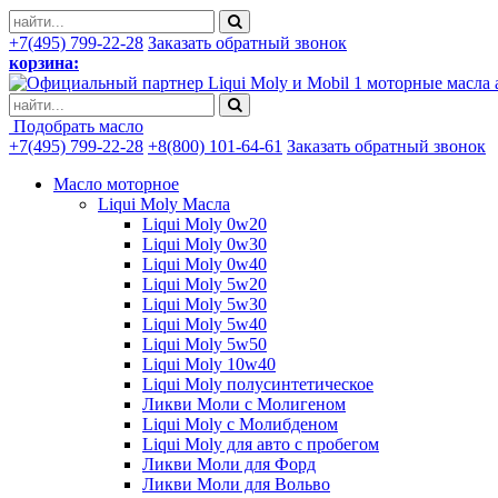
+7(495) 799-22-28
Заказать обратный звонок
корзина:
моторные масла 
Подобрать масло
+7(495) 799-22-28
+8(800) 101-64-61
Заказать обратный звонок
Масло моторное
Liqui Moly Масла
Liqui Moly 0w20
Liqui Moly 0w30
Liqui Moly 0w40
Liqui Moly 5w20
Liqui Moly 5w30
Liqui Moly 5w40
Liqui Moly 5w50
Liqui Moly 10w40
Liqui Moly полусинтетическое
Ликви Моли с Молигеном
Liqui Moly с Молибденом
Liqui Moly для авто с пробегом
Ликви Моли для Форд
Ликви Моли для Вольво