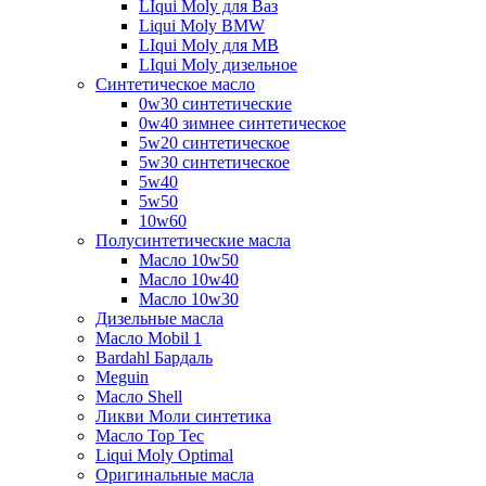
LIqui Moly для Ваз
Liqui Moly BMW
LIqui Moly для MB
LIqui Moly дизельное
Синтетическое масло
0w30 синтетические
0w40 зимнее синтетическое
5w20 синтетическое
5w30 синтетическое
5w40
5w50
10w60
Полусинтетические масла
Масло 10w50
Масло 10w40
Масло 10w30
Дизельные масла
Масло Mobil 1
Bardahl Бардаль
Meguin
Масло Shell
Ликви Моли синтетика
Масло Top Tec
Liqui Moly Optimal
Оригинальные масла