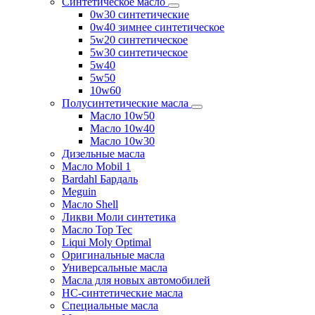
Синтетическое масло
0w30 синтетические
0w40 зимнее синтетическое
5w20 синтетическое
5w30 синтетическое
5w40
5w50
10w60
Полусинтетические масла
Масло 10w50
Масло 10w40
Масло 10w30
Дизельные масла
Масло Mobil 1
Bardahl Бардаль
Meguin
Масло Shell
Ликви Моли синтетика
Масло Top Tec
Liqui Moly Optimal
Оригинальные масла
Универсальные масла
Масла для новых автомобилей
HC-синтетические масла
Специальные масла