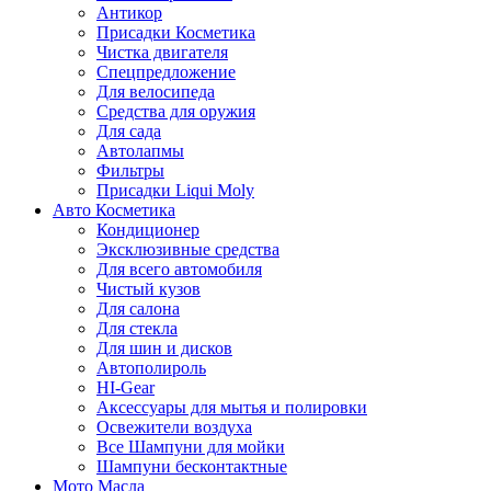
Антикор
Присадки Косметика
Чистка двигателя
Спецпредложение
Для велосипеда
Средства для оружия
Для сада
Автолапмы
Фильтры
Присадки Liqui Moly
Авто Косметика
Кондиционер
Эксклюзивные средства
Для всего автомобиля
Чистый кузов
Для салона
Для стекла
Для шин и дисков
Автополироль
HI-Gear
Аксессуары для мытья и полировки
Освежители воздуха
Все Шампуни для мойки
Шампуни бесконтактные
Мото Масла