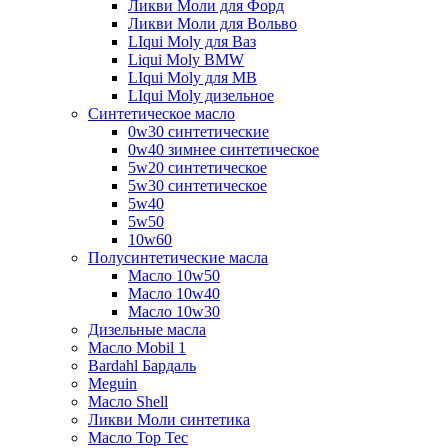
Ликви Моли для Форд
Ликви Моли для Вольво
LIqui Moly для Ваз
Liqui Moly BMW
LIqui Moly для MB
LIqui Moly дизельное
Синтетическое масло
0w30 синтетические
0w40 зимнее синтетическое
5w20 синтетическое
5w30 синтетическое
5w40
5w50
10w60
Полусинтетические масла
Масло 10w50
Масло 10w40
Масло 10w30
Дизельные масла
Масло Mobil 1
Bardahl Бардаль
Meguin
Масло Shell
Ликви Моли синтетика
Масло Top Tec