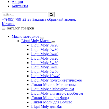
Акции
Контакты
+7(495) 799-22-28
Заказать обратный звонок
Каталог
каталог товаров
Масло моторное
Liqui Moly Масла
Liqui Moly 0w20
Liqui Moly 0w30
Liqui Moly 0w40
Liqui Moly 5w20
Liqui Moly 5w30
Liqui Moly 5w40
Liqui Moly 5w50
Liqui Moly 10w40
Liqui Moly полусинтетическое
Ликви Моли с Молигеном
Liqui Moly с Молибденом
Liqui Moly для авто с пробегом
Ликви Моли для Форд
Ликви Моли для Вольво
LIqui Moly для Ваз