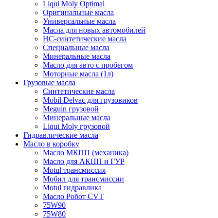
Liqui Moly Optimal
Оригинальные масла
Универсальные масла
Масла для новых автомобилей
HC-синтетические масла
Специальные масла
Минеральные масла
Масло для авто с пробегом
Моторные масла (1л)
Грузовые масла
Синтетические масла
Mobil Delvac для грузовиков
Meguin грузовой
Минеральные масла
Liqui Moly грузовой
Гидравлические масла
Масло в коробку
Масло МКПП (механика)
Масло для АКПП и ГУР
Motul трансмиссия
Мобил для трансмиссии
Motul гидравлика
Масло Робот CVT
75W90
75W80