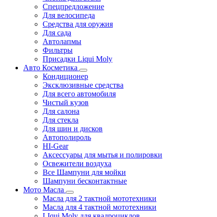
Спецпредложение
Для велосипеда
Средства для оружия
Для сада
Автолапмы
Фильтры
Присадки Liqui Moly
Авто Косметика
Кондиционер
Эксклюзивные средства
Для всего автомобиля
Чистый кузов
Для салона
Для стекла
Для шин и дисков
Автополироль
HI-Gear
Аксессуары для мытья и полировки
Освежители воздуха
Все Шампуни для мойки
Шампуни бесконтактные
Мото Масла
Масла для 2 тактной мототехники
Масла для 4 тактной мототехники
LIqui Moly для квадроциклов