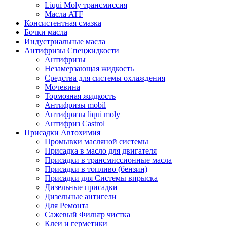
Liqui Moly трансмиссия
Масла ATF
Консистентная смазка
Бочки масла
Индустриальные масла
Антифризы Спецжидкости
Антифризы
Незамерзающая жидкость
Средства для системы охлаждения
Мочевина
Тормозная жидкость
Антифризы mobil
Антифризы liqui moly
Антифриз Castrol
Присадки Автохимия
Промывки масляной системы
Присадка в масло для двигателя
Присадки в трансмиссионные масла
Присадки в топливо (бензин)
Присадки для Системы впрыска
Дизельные присадки
Дизельные антигели
Для Ремонта
Сажевый Фильтр чистка
Клеи и герметики