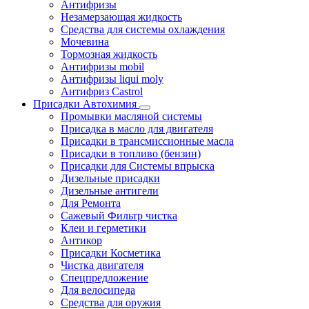
Антифризы
Незамерзающая жидкость
Средства для системы охлаждения
Мочевина
Тормозная жидкость
Антифризы mobil
Антифризы liqui moly
Антифриз Castrol
Присадки Автохимия
Промывки масляной системы
Присадка в масло для двигателя
Присадки в трансмиссионные масла
Присадки в топливо (бензин)
Присадки для Системы впрыска
Дизельные присадки
Дизельные антигели
Для Ремонта
Сажевый Фильтр чистка
Клеи и герметики
Антикор
Присадки Косметика
Чистка двигателя
Спецпредложение
Для велосипеда
Средства для оружия