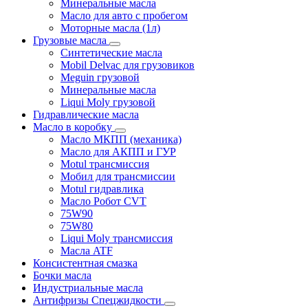
Минеральные масла
Масло для авто с пробегом
Моторные масла (1л)
Грузовые масла
Синтетические масла
Mobil Delvac для грузовиков
Meguin грузовой
Минеральные масла
Liqui Moly грузовой
Гидравлические масла
Масло в коробку
Масло МКПП (механика)
Масло для АКПП и ГУР
Motul трансмиссия
Мобил для трансмиссии
Motul гидравлика
Масло Робот CVT
75W90
75W80
Liqui Moly трансмиссия
Масла ATF
Консистентная смазка
Бочки масла
Индустриальные масла
Антифризы Спецжидкости