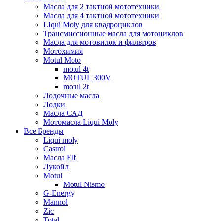
Масла для 2 тактной мототехники
Масла для 4 тактной мототехники
LIqui Moly для квадроциклов
Трансмиссионные масла для мотоциклов
Масла для мотовилок и фильтров
Мотохимия
Motul Moto
motul 4t
MOTUL 300V
motul 2t
Лодочные масла
Лодки
Масла САД
Мотомасла Liqui Moly
Все Бренды
Liqui moly
Castrol
Масла Elf
Лукойл
Motul
Motul Nismo
G-Energy
Mannol
Zic
Total