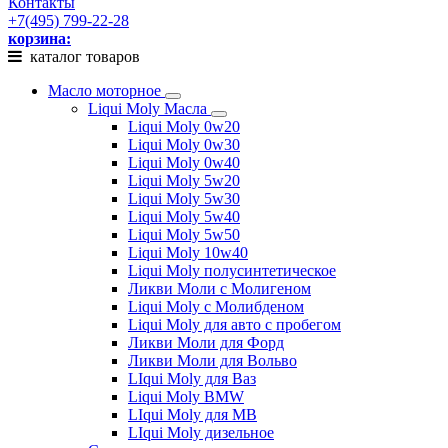
Контакты
+7(495) 799-22-28
корзина:
каталог товаров
Масло моторное
Liqui Moly Масла
Liqui Moly 0w20
Liqui Moly 0w30
Liqui Moly 0w40
Liqui Moly 5w20
Liqui Moly 5w30
Liqui Moly 5w40
Liqui Moly 5w50
Liqui Moly 10w40
Liqui Moly полусинтетическое
Ликви Моли с Молигеном
Liqui Moly с Молибденом
Liqui Moly для авто с пробегом
Ликви Моли для Форд
Ликви Моли для Вольво
LIqui Moly для Ваз
Liqui Moly BMW
LIqui Moly для MB
LIqui Moly дизельное