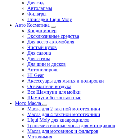
Для сада
Автолапмы
Фильтры
Присадки Liqui Moly
Авто Косметика
Кондиционер
Эксклюзивные средства
Для всего автомобиля
Чистый кузов
Для салона
Для стекла
Для шин и дисков
Автополироль
HI-Gear
Аксессуары для мытья и полировки
Освежители воздуха
Все Шампуни для мойки
Шампуни бесконтактные
Мото Масла
Масла для 2 тактной мототехники
Масла для 4 тактной мототехники
LIqui Moly для квадроциклов
Трансмиссионные масла для мотоциклов
Масла для мотовилок и фильтров
Мотохимия