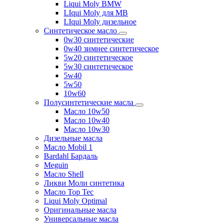
Liqui Moly BMW
LIqui Moly для MB
LIqui Moly дизельное
Синтетическое масло
0w30 синтетические
0w40 зимнее синтетическое
5w20 синтетическое
5w30 синтетическое
5w40
5w50
10w60
Полусинтетические масла
Масло 10w50
Масло 10w40
Масло 10w30
Дизельные масла
Масло Mobil 1
Bardahl Бардаль
Meguin
Масло Shell
Ликви Моли синтетика
Масло Top Tec
Liqui Moly Optimal
Оригинальные масла
Универсальные масла