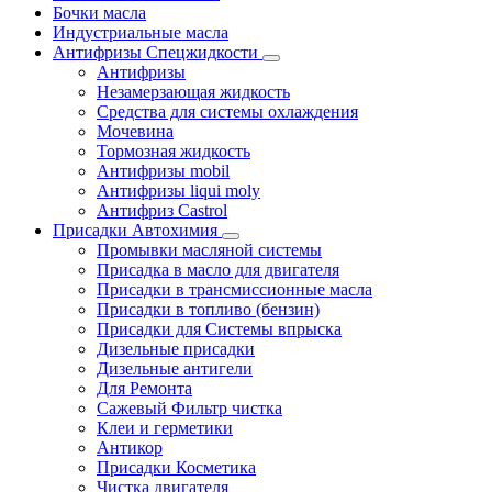
Бочки масла
Индустриальные масла
Антифризы Спецжидкости
Антифризы
Незамерзающая жидкость
Средства для системы охлаждения
Мочевина
Тормозная жидкость
Антифризы mobil
Антифризы liqui moly
Антифриз Castrol
Присадки Автохимия
Промывки масляной системы
Присадка в масло для двигателя
Присадки в трансмиссионные масла
Присадки в топливо (бензин)
Присадки для Системы впрыска
Дизельные присадки
Дизельные антигели
Для Ремонта
Сажевый Фильтр чистка
Клеи и герметики
Антикор
Присадки Косметика
Чистка двигателя