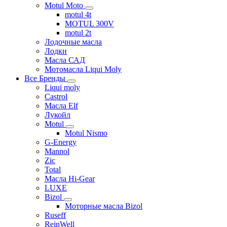
Motul Moto
motul 4t
MOTUL 300V
motul 2t
Лодочные масла
Лодки
Масла САД
Мотомасла Liqui Moly
Все Бренды
Liqui moly
Castrol
Масла Elf
Лукойл
Motul
Motul Nismo
G-Energy
Mannol
Zic
Total
Масла Hi-Gear
LUXE
Bizol
Моторные масла Bizol
Ruseff
ReinWell