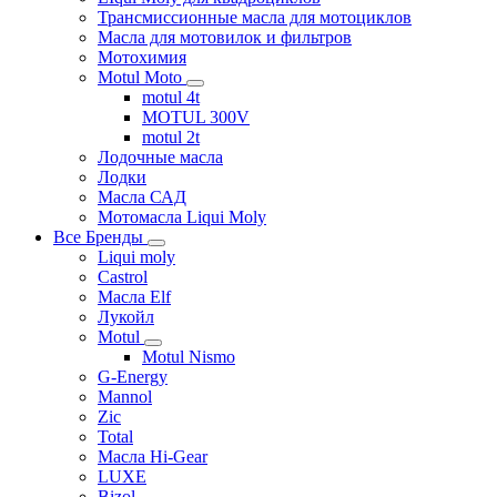
Трансмиссионные масла для мотоциклов
Масла для мотовилок и фильтров
Мотохимия
Motul Moto
motul 4t
MOTUL 300V
motul 2t
Лодочные масла
Лодки
Масла САД
Мотомасла Liqui Moly
Все Бренды
Liqui moly
Castrol
Масла Elf
Лукойл
Motul
Motul Nismo
G-Energy
Mannol
Zic
Total
Масла Hi-Gear
LUXE
Bizol