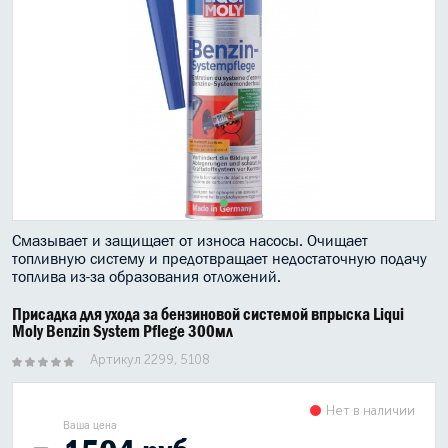
МАСЛО В КОРОБКУ
КОНСИСТЕНТНАЯ СМАЗКА
БОЧКИ МАСЛА
ИНДУСТРИАЛЬНЫЕ МАСЛА
АНТИФРИЗЫ СПЕЦЖИДКОСТИ
Смазывает и защищает от износа насосы. Очищает
ПРИСАДКИ АВТОХИМИЯ
топливную систему и предотвращает недостаточную подачу
топлива из-за образования отложений.
АВТО КОСМЕТИКА
Присадка для ухода за бензиновой системой впрыска Liqui
Moly Benzin System Pflege 300мл
МОТО МАСЛА
Артикул 2299, 5108
ВСЕ БРЕНДЫ
Нет в наличии
Ваша цена