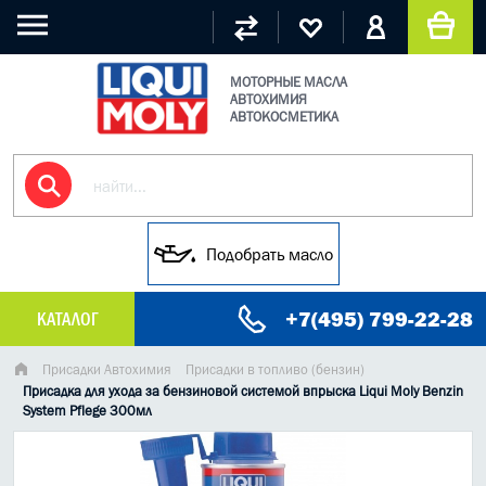
МОТОРНЫЕ МАСЛА
АВТОХИМИЯ
АВТОКОСМЕТИКА
Подобрать масло
+7(495) 799-22-28
КАТАЛОГ
МАСЛО МОТОРНОЕ
Присадки Автохимия
Присадки в топливо (бензин)
Присадка для ухода за бензиновой системой впрыска Liqui Moly Benzin
System Pflege 300мл
ГРУЗОВЫЕ МАСЛА
ГИДРАВЛИЧЕСКИЕ МАСЛА