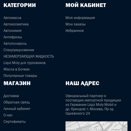
КАТЕГОРИИ
МОЙ КАБИНЕТ
Автомасла
Моя информация
Автокосметика
Мои заказы
Автохимия
Избранное
Антифризы
Автополироль
Спецпредложение
НЕЗАМЕРЗАЮЩАЯ ЖИДКОСТЬ
Liqui Moly для грузовиков
Масла в Бочках
Популярные товары
МАГАЗИН
НАШ АДРЕС
Доставка
Официальный партнер и
поставщик импортной продукции
Обратная связь
из Германии Liqui Moly Mobil и
Личный кабинет
др. брендов: г. Москва, Пр-зд
Одоевского 2А
О нас
Сертификаты