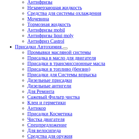
Антифризы
Незамерзающая жидкость
Средства для системы охлаждения
Мочевина
Тормозная жидкость
Антифризы mobil
Антифризы liqui moly
Антифриз Castrol
Присадки Автохимия
Промывки масляной системы
Присадка в масло для двигателя
Присадки в трансмиссионные масла
Присадки в топливо (бензин)
Присадки для Системы впрыска
Дизельные присадки
Дизельные антигели
Для Ремонта
Сажевый Фильтр чистка
Клеи и герметики
Антикор
Присадки Косметика
Чистка двигателя
Спецпредложение
Для велосипеда
Средства для оружия