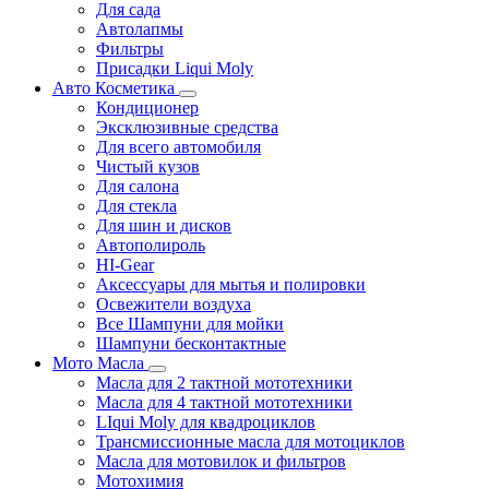
Для сада
Автолапмы
Фильтры
Присадки Liqui Moly
Авто Косметика
Кондиционер
Эксклюзивные средства
Для всего автомобиля
Чистый кузов
Для салона
Для стекла
Для шин и дисков
Автополироль
HI-Gear
Аксессуары для мытья и полировки
Освежители воздуха
Все Шампуни для мойки
Шампуни бесконтактные
Мото Масла
Масла для 2 тактной мототехники
Масла для 4 тактной мототехники
LIqui Moly для квадроциклов
Трансмиссионные масла для мотоциклов
Масла для мотовилок и фильтров
Мотохимия