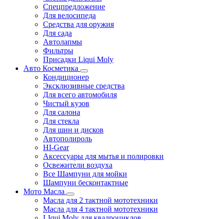
Спецпредложение
Для велосипеда
Средства для оружия
Для сада
Автолапмы
Фильтры
Присадки Liqui Moly
Авто Косметика
Кондиционер
Эксклюзивные средства
Для всего автомобиля
Чистый кузов
Для салона
Для стекла
Для шин и дисков
Автополироль
HI-Gear
Аксессуары для мытья и полировки
Освежители воздуха
Все Шампуни для мойки
Шампуни бесконтактные
Мото Масла
Масла для 2 тактной мототехники
Масла для 4 тактной мототехники
LIqui Moly для квадроциклов