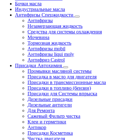
Бочки масла
Индустриальные масла
Антифризы Спецжидкости
Антифризы
Незамерзающая жидкость
Средства для системы охлаждения
Мочевина
Тормозная жидкость
Антифризы mobil
Антифризы liqui moly
Антифриз Castrol
Присадки Автохимия
Промывки масляной системы
Присадка в масло для двигателя
Присадки в трансмиссионные масла
Присадки в топливо (бензин)
Присадки для Системы впрыска
Дизельные присадки
Дизельные антигели
Для Ремонта
Сажевый Фильтр чистка
Клеи и герметики
Антикор
Присадки Косметика
Чистка двигателя