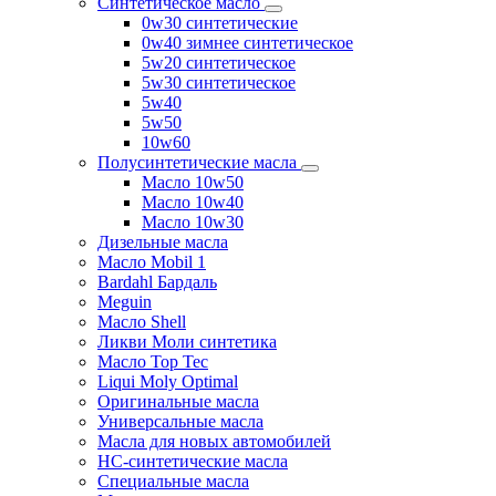
Синтетическое масло
0w30 синтетические
0w40 зимнее синтетическое
5w20 синтетическое
5w30 синтетическое
5w40
5w50
10w60
Полусинтетические масла
Масло 10w50
Масло 10w40
Масло 10w30
Дизельные масла
Масло Mobil 1
Bardahl Бардаль
Meguin
Масло Shell
Ликви Моли синтетика
Масло Top Tec
Liqui Moly Optimal
Оригинальные масла
Универсальные масла
Масла для новых автомобилей
HC-синтетические масла
Специальные масла