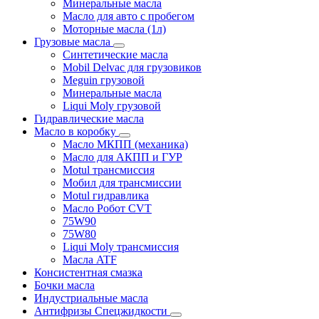
Минеральные масла
Масло для авто с пробегом
Моторные масла (1л)
Грузовые масла
Синтетические масла
Mobil Delvac для грузовиков
Meguin грузовой
Минеральные масла
Liqui Moly грузовой
Гидравлические масла
Масло в коробку
Масло МКПП (механика)
Масло для АКПП и ГУР
Motul трансмиссия
Мобил для трансмиссии
Motul гидравлика
Масло Робот CVT
75W90
75W80
Liqui Moly трансмиссия
Масла ATF
Консистентная смазка
Бочки масла
Индустриальные масла
Антифризы Спецжидкости