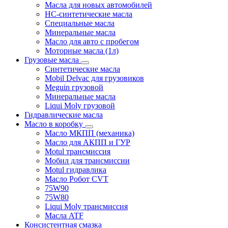
Масла для новых автомобилей
HC-синтетические масла
Специальные масла
Минеральные масла
Масло для авто с пробегом
Моторные масла (1л)
Грузовые масла
Синтетические масла
Mobil Delvac для грузовиков
Meguin грузовой
Минеральные масла
Liqui Moly грузовой
Гидравлические масла
Масло в коробку
Масло МКПП (механика)
Масло для АКПП и ГУР
Motul трансмиссия
Мобил для трансмиссии
Motul гидравлика
Масло Робот CVT
75W90
75W80
Liqui Moly трансмиссия
Масла ATF
Консистентная смазка