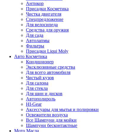
Антикор
Присадки Косметика
Чистка двигателя
Спецпредложение
Для велосипеда
Средства для оружия
Для сада
Автолапмы
Фильтры
Присадки Liqui Moly
Авто Косметика
Кондиционер
Эксклюзивные средства
Для всего автомобиля
Чистый кузов
Для салона
Для стекла
Для шин и дисков
Автополироль
HI-Gear
Аксессуары для мытья и полировки
Освежители воздуха
Все Шампуни для мойки
Шампуни бесконтактные
Мото Масла