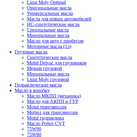
Liqui Moly Optimal
Оригинальные масла
Универсальные масла
Масла для новых автомобилей
HC-синтетические масла
Специальные масла
Минеральные масла
Масло для авто с пробегом
Моторные масла (1л)
Грузовые масла
Синтетические масла
Mobil Delvac для грузовиков
Meguin грузовой
Минеральные масла
Liqui Moly грузовой
Гидравлические масла
Масло в коробку
Масло МКПП (механика)
Масло для АКПП и ГУР
Motul трансмиссия
Мобил для трансмиссии
Motul гидравлика
Масло Робот CVT
75W90
75W80