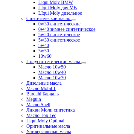
Liqui Moly BMW
LIqui Moly для MB
LIqui Moly дизельное
Синтетическое масло
0w30 синтетические
0w40 зимнее синтетическое
5w20 синтетическое
5w30 синтетическое
5w40
5w50
10w60
Полусинтетические масла
Масло 10w50
Масло 10w40
Масло 10w30
Дизельные масла
Масло Mobil 1
Bardahl Бардаль
Meguin
Масло Shell
Ликви Моли синтетика
Масло Top Tec
Liqui Moly Optimal
Оригинальные масла
Универсальные масла