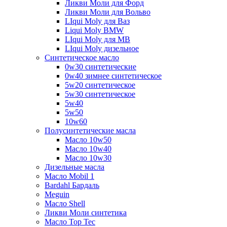
Ликви Моли для Форд
Ликви Моли для Вольво
LIqui Moly для Ваз
Liqui Moly BMW
LIqui Moly для MB
LIqui Moly дизельное
Синтетическое масло
0w30 синтетические
0w40 зимнее синтетическое
5w20 синтетическое
5w30 синтетическое
5w40
5w50
10w60
Полусинтетические масла
Масло 10w50
Масло 10w40
Масло 10w30
Дизельные масла
Масло Mobil 1
Bardahl Бардаль
Meguin
Масло Shell
Ликви Моли синтетика
Масло Top Tec