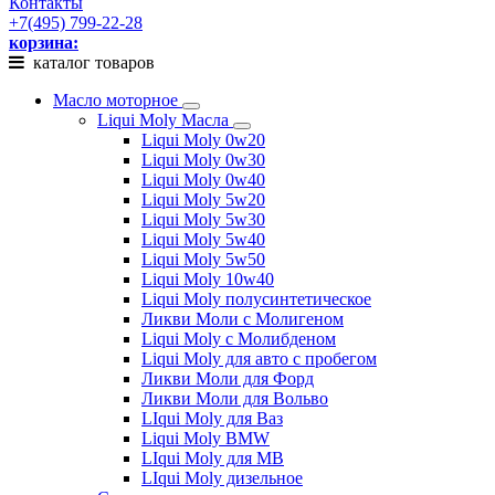
Контакты
+7(495) 799-22-28
корзина:
каталог товаров
Масло моторное
Liqui Moly Масла
Liqui Moly 0w20
Liqui Moly 0w30
Liqui Moly 0w40
Liqui Moly 5w20
Liqui Moly 5w30
Liqui Moly 5w40
Liqui Moly 5w50
Liqui Moly 10w40
Liqui Moly полусинтетическое
Ликви Моли с Молигеном
Liqui Moly с Молибденом
Liqui Moly для авто с пробегом
Ликви Моли для Форд
Ликви Моли для Вольво
LIqui Moly для Ваз
Liqui Moly BMW
LIqui Moly для MB
LIqui Moly дизельное