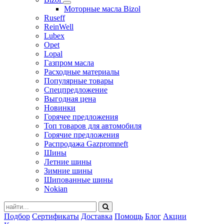
Моторные масла Bizol
Ruseff
ReinWell
Lubex
Opet
Lopal
Газпром масла
Расходные материалы
Популярные товары
Спецпредложение
Выгодная цена
Новинки
Горячее предложения
Топ товаров для автомобиля
Горячие предложения
Распродажа Gazpromneft
Шины
Летние шины
Зимние шины
Шипованные шины
Nokian
Подбор
Сертификаты
Доставка
Помощь
Блог
Акции