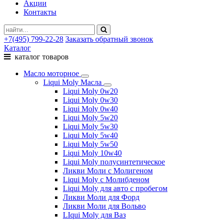
Акции
Контакты
+7(495) 799-22-28
Заказать обратный звонок
Каталог
каталог товаров
Масло моторное
Liqui Moly Масла
Liqui Moly 0w20
Liqui Moly 0w30
Liqui Moly 0w40
Liqui Moly 5w20
Liqui Moly 5w30
Liqui Moly 5w40
Liqui Moly 5w50
Liqui Moly 10w40
Liqui Moly полусинтетическое
Ликви Моли с Молигеном
Liqui Moly с Молибденом
Liqui Moly для авто с пробегом
Ликви Моли для Форд
Ликви Моли для Вольво
LIqui Moly для Ваз