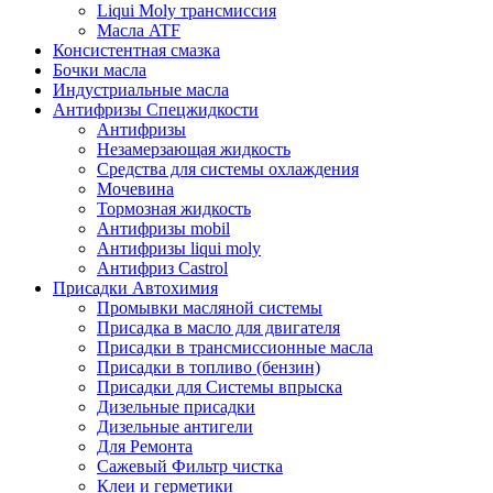
Liqui Moly трансмиссия
Масла ATF
Консистентная смазка
Бочки масла
Индустриальные масла
Антифризы Спецжидкости
Антифризы
Незамерзающая жидкость
Средства для системы охлаждения
Мочевина
Тормозная жидкость
Антифризы mobil
Антифризы liqui moly
Антифриз Castrol
Присадки Автохимия
Промывки масляной системы
Присадка в масло для двигателя
Присадки в трансмиссионные масла
Присадки в топливо (бензин)
Присадки для Системы впрыска
Дизельные присадки
Дизельные антигели
Для Ремонта
Сажевый Фильтр чистка
Клеи и герметики