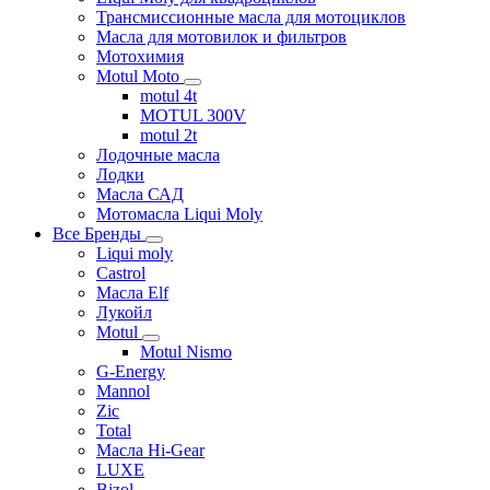
Трансмиссионные масла для мотоциклов
Масла для мотовилок и фильтров
Мотохимия
Motul Moto
motul 4t
MOTUL 300V
motul 2t
Лодочные масла
Лодки
Масла САД
Мотомасла Liqui Moly
Все Бренды
Liqui moly
Castrol
Масла Elf
Лукойл
Motul
Motul Nismo
G-Energy
Mannol
Zic
Total
Масла Hi-Gear
LUXE
Bizol