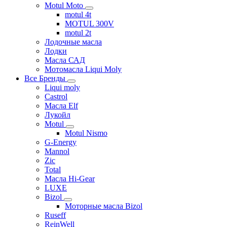
Motul Moto
motul 4t
MOTUL 300V
motul 2t
Лодочные масла
Лодки
Масла САД
Мотомасла Liqui Moly
Все Бренды
Liqui moly
Castrol
Масла Elf
Лукойл
Motul
Motul Nismo
G-Energy
Mannol
Zic
Total
Масла Hi-Gear
LUXE
Bizol
Моторные масла Bizol
Ruseff
ReinWell