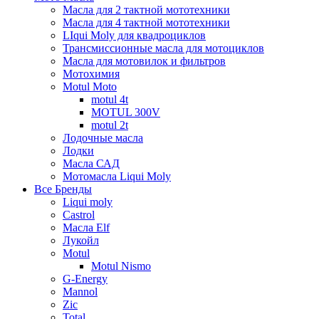
Масла для 2 тактной мототехники
Масла для 4 тактной мототехники
LIqui Moly для квадроциклов
Трансмиссионные масла для мотоциклов
Масла для мотовилок и фильтров
Мотохимия
Motul Moto
motul 4t
MOTUL 300V
motul 2t
Лодочные масла
Лодки
Масла САД
Мотомасла Liqui Moly
Все Бренды
Liqui moly
Castrol
Масла Elf
Лукойл
Motul
Motul Nismo
G-Energy
Mannol
Zic
Total