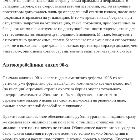
импортная резина, завозимая в страну всеми правдами и неправдами. В
Западной Европе, с ее скоростными автомагистралями, эксплуатировать
протекторы допускалось лишь до определенной степени износа, после чего
покрышки отправляли на утилизацию. В то же время в нашей стране, при
отсутствии запретов на эксплуатацию, такие покрышки, приобретенные за
бесценок «там» и реализуемые по доступной стоимости «здесь», стали для
отечественных автовладельцев подлинной панацеей. Мягкие, бесшумные,
относительно долговечные, вполне безопасные при экономном скоростном
режиме и выхаживающие даже на остатках протектора гораздо дольше, чем
«наварки», они ознаменовали стремительный закат эры наварных скатов.
Автокоробейники лихих 90-х
С начала «лихих» 90-х и вплоть до знаменитого дефолта 1998-го все
регионы уже формально распавшейся, но номинально все еще целостной
(по инерции) огромной страны охватила бурная эпопея тотального
предпринимательства. Явление это было обусловлено не столько
стремлением каждого испытать свои возможности на рыночной ниве,
сколько элементарной борьбой за выживание.
Практически мгновенное обесценивание рубля и ураганная инфляция сразу
же сделали всех миллионерами поневоле, с той лишь оговоркой, что
миллионы эти почти ничего не стоили. Обнищавшее население вынуждено
было искать спасения в торговле всем, что только можно было, купив в
каком-то одном населенном пункте, выгодно продать в другом. Крестьяне,