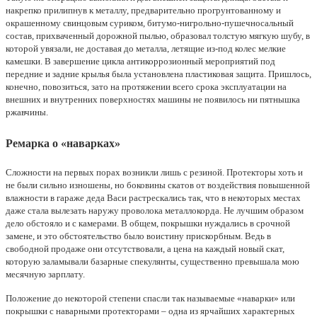
накрепко прилипнув к металлу, предварительно прогрунтованному и
окрашенному свинцовым суриком, битумо-нигрольно-пушечносальный
состав, прихваченный дорожной пылью, образовал толстую мягкую шубу, в
которой увязали, не доставая до металла, летящие из-под колес мелкие
камешки. В завершение цикла антикоррозионный мероприятий под
передние и задние крылья была установлена пластиковая защита. Пришлось,
конечно, повозиться, зато на протяжении всего срока эксплуатации на
внешних и внутренних поверхностях машины не появилось ни пятнышка
ржавчины.
Ремарка о «наварках»
Сложности на первых порах возникли лишь с резиной. Протекторы хоть и
не были сильно изношены, но боковины скатов от воздействия повышенной
влажности в гараже деда Васи растрескались так, что в некоторых местах
даже стала вылезать наружу проволока металлокорда. Не лучшим образом
дело обстояло и с камерами. В общем, покрышки нуждались в срочной
замене, и это обстоятельство было воистину прискорбным. Ведь в
свободной продаже они отсутствовали, а цена на каждый новый скат,
которую заламывали базарные спекулянты, существенно превышала мою
месячную зарплату.
Положение до некоторой степени спасли так называемые «наварки» или
покрышки с наварными протекторами – одна из ярчайших характерных