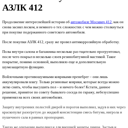
АЗЛК 412
Продолжение интереснейшей истории об
автомобиле Москвич 412
, как он
снова засиял лоском, и немного о тех сложностях с чем можно столкнуться
при покупке подержанного советского автомобиля.
После покупки АЗЛК 412, сразу же провел антикоррозийную обработку.
Полы внутри салона и багажника несколько раз тщательно прогрунтовал,
после чего покрыл в несколько слоев резинобитумной мастикой. Такое
покрытие, помимо основной, выполняло еще и дополнительную
шумозащитную функцию.
Войлочными противошумными ковриками пренебрег – они лишь
аккумулировали влагу. Только резиновые коврики, которые всегда можно
легко снять, чтобы высушить пол – и ничего более! Кстати, данное
решение, принятое по совету бывалого соседа по гаражу, небезуспешно
применял на всех своих автомобилях.
Защиту внутренних полостей дверей и порогов выполнил, задув в них через
краскопульт разогретую до жидкой консистенции смесь битума, нигрола и
пушечного сала в равных пропорциях.
Такую же операцию выполнил и для внешней защиты днища. Застыв и