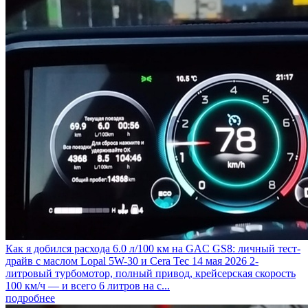
Как я добился расхода 6.0 л/100 км на GAC GS8: личный тест-
драйв с маслом Lopal 5W-30 и Cera Tec
14 мая 2026
2-
литровый турбомотор, полный привод, крейсерская скорость
100 км/ч — и всего 6 литров на с...
подробнее