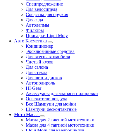
Спецпредложение
Для велосипеда
Средства для оружия
Для сада
Автолапмы
Фильтры
Присадки Liqui Moly
Авто Косметика
Кондиционер
Эксклюзивные средства
Для всего автомобиля
Чистый кузов
Для салона
Для стекла
Для шин и дисков
Автополироль
HI-Gear
Аксессуары для мытья и полировки
Освежители воздуха
Все Шампуни для мойки
Шампуни бесконтактные
Мото Масла
Масла для 2 тактной мототехники
Масла для 4 тактной мототехники
LIqui Moly для квадроциклов