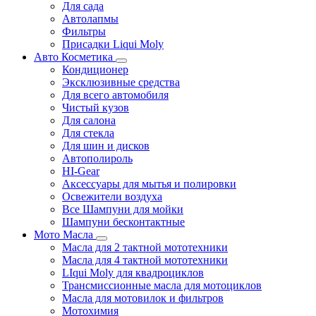
Для сада
Автолапмы
Фильтры
Присадки Liqui Moly
Авто Косметика
Кондиционер
Эксклюзивные средства
Для всего автомобиля
Чистый кузов
Для салона
Для стекла
Для шин и дисков
Автополироль
HI-Gear
Аксессуары для мытья и полировки
Освежители воздуха
Все Шампуни для мойки
Шампуни бесконтактные
Мото Масла
Масла для 2 тактной мототехники
Масла для 4 тактной мототехники
LIqui Moly для квадроциклов
Трансмиссионные масла для мотоциклов
Масла для мотовилок и фильтров
Мотохимия