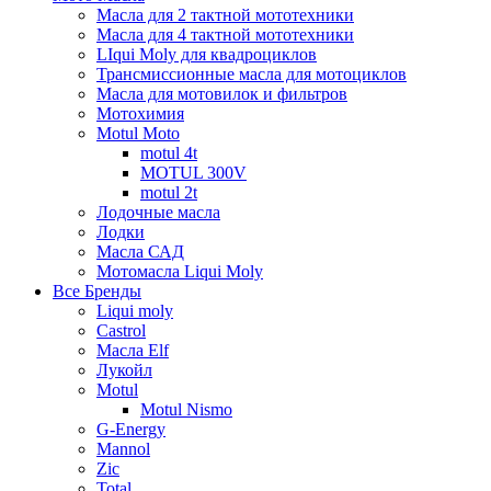
Масла для 2 тактной мототехники
Масла для 4 тактной мототехники
LIqui Moly для квадроциклов
Трансмиссионные масла для мотоциклов
Масла для мотовилок и фильтров
Мотохимия
Motul Moto
motul 4t
MOTUL 300V
motul 2t
Лодочные масла
Лодки
Масла САД
Мотомасла Liqui Moly
Все Бренды
Liqui moly
Castrol
Масла Elf
Лукойл
Motul
Motul Nismo
G-Energy
Mannol
Zic
Total