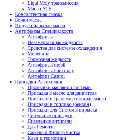
Liqui Moly трансмиссия
Масла ATF
Консистентная смазка
Бочки масла
Индустриальные масла
Антифризы Спецжидкости
Антифризы
Незамерзающая жидкость
Средства для системы охлаждения
Мочевина
Тормозная жидкость
Антифризы mobil
Антифризы liqui moly
Антифриз Castrol
Присадки Автохимия
Промывки масляной системы
Присадка в масло для двигателя
Присадки в трансмиссионные масла
Присадки в топливо (бензин)
Присадки для Системы впрыска
Дизельные присадки
Дизельные антигели
Для Ремонта
Сажевый Фильтр чистка
Клеи и герметики