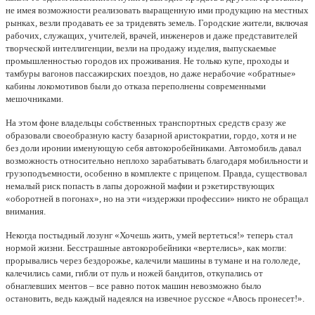
не имея возможности реализовать выращенную ими продукцию на местных
рынках, везли продавать ее за тридевять земель. Городские жители, включая
рабочих, служащих, учителей, врачей, инженеров и даже представителей
творческой интеллигенции, везли на продажу изделия, выпускаемые
промышленностью городов их проживания. Не только купе, проходы и
тамбуры вагонов пассажирских поездов, но даже нерабочие «обратные»
кабины локомотивов были до отказа переполнены современными
мешочниками.
На этом фоне владельцы собственных транспортных средств сразу же
образовали своеобразную касту базарной аристократии, гордо, хотя и не
без доли иронии именующую себя автокоробейниками. Автомобиль давал
возможность относительно неплохо зарабатывать благодаря мобильности и
грузоподъемности, особенно в комплекте с прицепом. Правда, существовал
немалый риск попасть в лапы дорожной мафии и рэкетирствующих
«оборотней в погонах», но на эти «издержки профессии» никто не обращал
внимания.
Некогда постыдный лозунг «Хочешь жить, умей вертеться!» теперь стал
нормой жизни. Бесстрашные автокоробейники «вертелись», как могли:
прорывались через бездорожье, калечили машины в тумане и на гололеде,
калечились сами, гибли от пуль и ножей бандитов, откупались от
обнаглевших ментов – все равно поток машин невозможно было
остановить, ведь каждый надеялся на извечное русское «Авось пронесет!».