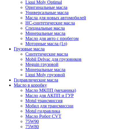
Liqui Moly Optimal
Оригинальные масла
Универсальные масла
Масла для новых автомобилей
HC-синтетические масла
Специальные масла
Минеральные масла
Масло для авто с пробегом
Моторные масла (1л)
Грузовые масла
Синтетические масла
Mobil Delvac для грузовиков
Meguin грузовой
Минеральные масла
Liqui Moly грузовой
Гидравлические масла
Масло в коробку
Масло МКПП (механика)
Масло для АКПП и ГУР
Motul трансмиссия
Мобил для трансмиссии
Motul гидравлика
Масло Робот CVT
75W90
75W80