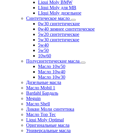
Liqui Moly BMW
LIqui Moly для MB
LIqui Moly дизельное
Синтетическое масло
0w30 синтетические
0w40 зимнее синтетическое
5w20 синтетическое
5w30 синтетическое
5w40
5w50
10w60
Полусинтетические масла
Масло 10w50
Масло 10w40
Масло 10w30
Дизельные масла
Масло Mobil 1
Bardahl Бардаль
Meguin
Масло Shell
Ликви Моли синтетика
Масло Top Tec
Liqui Moly Optimal
Оригинальные масла
Универсальные масла