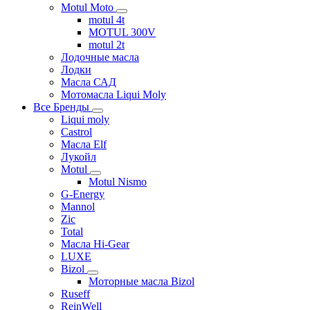
Motul Moto
motul 4t
MOTUL 300V
motul 2t
Лодочные масла
Лодки
Масла САД
Мотомасла Liqui Moly
Все Бренды
Liqui moly
Castrol
Масла Elf
Лукойл
Motul
Motul Nismo
G-Energy
Mannol
Zic
Total
Масла Hi-Gear
LUXE
Bizol
Моторные масла Bizol
Ruseff
ReinWell