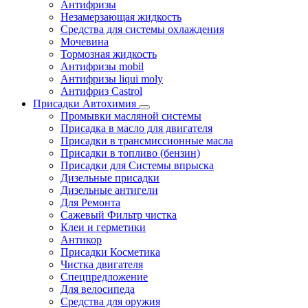
Антифризы
Незамерзающая жидкость
Средства для системы охлаждения
Мочевина
Тормозная жидкость
Антифризы mobil
Антифризы liqui moly
Антифриз Castrol
Присадки Автохимия
Промывки масляной системы
Присадка в масло для двигателя
Присадки в трансмиссионные масла
Присадки в топливо (бензин)
Присадки для Системы впрыска
Дизельные присадки
Дизельные антигели
Для Ремонта
Сажевый Фильтр чистка
Клеи и герметики
Антикор
Присадки Косметика
Чистка двигателя
Спецпредложение
Для велосипеда
Средства для оружия