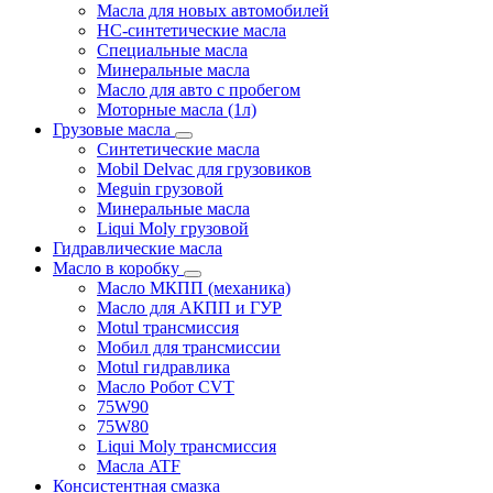
Масла для новых автомобилей
HC-синтетические масла
Специальные масла
Минеральные масла
Масло для авто с пробегом
Моторные масла (1л)
Грузовые масла
Синтетические масла
Mobil Delvac для грузовиков
Meguin грузовой
Минеральные масла
Liqui Moly грузовой
Гидравлические масла
Масло в коробку
Масло МКПП (механика)
Масло для АКПП и ГУР
Motul трансмиссия
Мобил для трансмиссии
Motul гидравлика
Масло Робот CVT
75W90
75W80
Liqui Moly трансмиссия
Масла ATF
Консистентная смазка