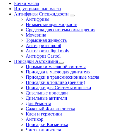
Бочки масла
Индустриальные масла
Антифризы Спецжидкости
Антифризы
Незамерзающая жидкость
Средства для системы охлаждения
Мочевина
Тормозная жидкость
Антифризы mobil
Антифризы liqui moly
Антифриз Castrol
Присадки Автохимия
Промывки масляной системы
Присадка в масло для двигателя
Присадки в трансмиссионные масла
Присадки в топливо (бензин)
Присадки для Системы впрыска
Дизельные присадки
Дизельные антигели
Для Ремонта
Сажевый Фильтр чистка
Клеи и герметики
Антикор
Присадки Косметика
Чистка двигателя