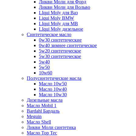
Ликви Моли для Форд
Ликви Моли для Вольво
LIqui Moly для Ваз
Liqui Moly BMW
LIqui Moly для MB
LIqui Moly дизельное
Синтетическое масло
0w30 синтетические
0w40 зимнее синтетическое
5w20 синтетическое
5w30 синтетическое
5w40
5w50
10w60
Полусинтетические масла
Масло 10w50
Масло 10w40
Масло 10w30
Дизельные масла
Масло Mobil 1
Bardahl Бардаль
Meguin
Масло Shell
Ликви Моли синтетика
Масло Top Tec