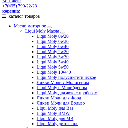
Контакты
+7(495) 799-22-28
корзина:
каталог товаров
Масло моторное
Liqui Moly Масла
Liqui Moly 0w20
Liqui Moly 0w30
Liqui Moly 0w40
Liqui Moly 5w20
Liqui Moly 5w30
Liqui Moly 5w40
Liqui Moly 5w50
Liqui Moly 10w40
Liqui Moly полусинтетическое
Ликви Моли с Молигеном
Liqui Moly с Молибденом
Liqui Moly для авто с пробегом
Ликви Моли для Форд
Ликви Моли для Вольво
LIqui Moly для Ваз
Liqui Moly BMW
LIqui Moly для MB
LIqui Moly дизельное