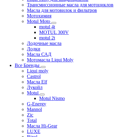
Трансмиссионные масла для мотоциклов
Масла для мотовилок и фильтров
Мотохимия
Motul Moto
motul 4t
MOTUL 300V
motul 2t
Лодочные масла
Лодки
Масла САД
Мотомасла Liqui Moly
Все Бренды
Liqui moly
Castrol
Масла Elf
Лукойл
Motul
Motul Nismo
G-Energy
Mannol
Zic
Total
Масла Hi-Gear
LUXE
Bizol