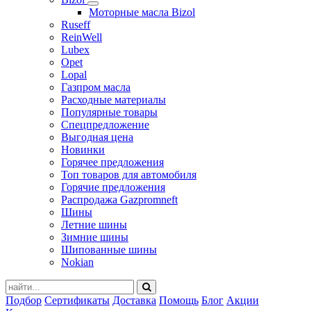
Моторные масла Bizol
Ruseff
ReinWell
Lubex
Opet
Lopal
Газпром масла
Расходные материалы
Популярные товары
Спецпредложение
Выгодная цена
Новинки
Горячее предложения
Топ товаров для автомобиля
Горячие предложения
Распродажа Gazpromneft
Шины
Летние шины
Зимние шины
Шипованные шины
Nokian
Подбор
Сертификаты
Доставка
Помощь
Блог
Акции