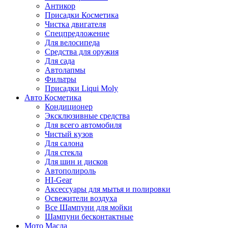
Антикор
Присадки Косметика
Чистка двигателя
Спецпредложение
Для велосипеда
Средства для оружия
Для сада
Автолапмы
Фильтры
Присадки Liqui Moly
Авто Косметика
Кондиционер
Эксклюзивные средства
Для всего автомобиля
Чистый кузов
Для салона
Для стекла
Для шин и дисков
Автополироль
HI-Gear
Аксессуары для мытья и полировки
Освежители воздуха
Все Шампуни для мойки
Шампуни бесконтактные
Мото Масла