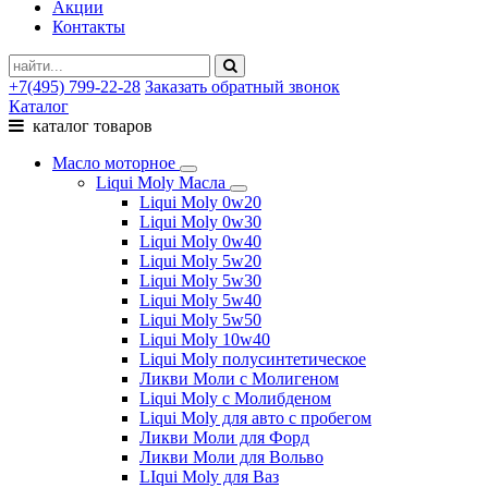
Акции
Контакты
+7(495) 799-22-28
Заказать обратный звонок
Каталог
каталог товаров
Масло моторное
Liqui Moly Масла
Liqui Moly 0w20
Liqui Moly 0w30
Liqui Moly 0w40
Liqui Moly 5w20
Liqui Moly 5w30
Liqui Moly 5w40
Liqui Moly 5w50
Liqui Moly 10w40
Liqui Moly полусинтетическое
Ликви Моли с Молигеном
Liqui Moly с Молибденом
Liqui Moly для авто с пробегом
Ликви Моли для Форд
Ликви Моли для Вольво
LIqui Moly для Ваз