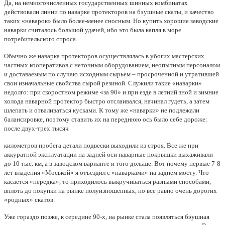
Да, на немногочисленных государственных шинных комбинатах
действовали линии по наварке протекторов на бэушные скаты, и качество
таких «наварок» было более-менее сносным. Но купить хорошие заводские
наварки считалось большой удачей, ибо это была капля в море
потребительского спроса.
Обычно же наварка протекторов осуществлялась в убогих мастерских
частных кооперативов с неточным оборудованием, неопытным персоналом
и доставаемым по случаю исходным сырьем – просроченной и утратившей
свои изначальные свойства сырой резиной. Служили такие «наварки»
недолго: при скоростном режиме «за 90» и при езде в летний зной и зимние
холода наварной протектор быстро отслаивался, начинал гудеть, а затем
шлепать и отваливаться кусками. К тому же «наварки» не подлежали
балансировке, поэтому ставить их на переднюю ось было себе дороже:
после двух-трех тысяч
километров пробега детали подвески выходили из строя. Все же при
аккуратной эксплуатации на задней оси наварные покрышки выхаживали
до 10 тыс. км, а в заводском варианте и того дольше. Вот почему первые 7-8
лет владения «Моськой» я отъездил с «наварками» на заднем мосту. Что
касается «передка», то приходилось выкручиваться разными способами,
вплоть до покупки на рынке полуизношенных, но все равно очень дорогих
«родных» скатов.
Уже гораздо позже, к середине 90-х, на рынке стала появляться бэушная