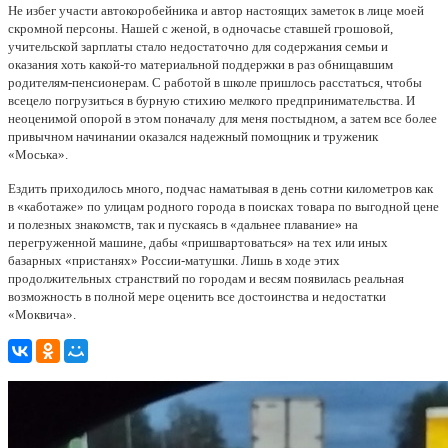
Не избег участи автокоробейника и автор настоящих заметок в лице моей
скромной персоны. Нашей с женой, в одночасье ставшей грошовой,
учительской зарплаты стало недостаточно для содержания семьи и
оказания хоть какой-то материальной поддержки в раз обнищавшим
родителям-пенсионерам. С работой в школе пришлось расстаться, чтобы
всецело погрузиться в бурную стихию мелкого предпринимательства. И
неоценимой опорой в этом поначалу для меня постыдном, а затем все более
привычном начинании оказался надежный помощник и труженик
«Моська».
Ездить приходилось много, подчас наматывая в день сотни километров как
в «каботаже» по улицам родного города в поисках товара по выгодной цене
и полезных знакомств, так и пускаясь в «дальнее плавание» на
перегруженной машине, дабы «пришвартоваться» на тех или иных
базарных «пристанях» России-матушки. Лишь в ходе этих
продолжительных странствий по городам и весям появилась реальная
возможность в полной мере оценить все достоинства и недостатки
«Моквича».