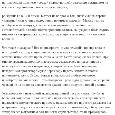
примет эпохи позднего «совка» с присущим ей тотальным дефицитом на
все и вся. Удивительно, но сегодня молодежь,
рожденная в 80-х и позже, в ответ на вопрос о том, знаком ли им термин
«наварной скат», лишь недоуменно пожимает плечами. Между тем, не
ошибусь, констатируя, что в то время огромное большинство
автолюбителей, в особенности провинциальных, вынуждено было ездить
именно на наварных скатах – их эксплуатация стала воистину веянием
времени.
Что такое «наварка»? Все очень просто: с уже «лысой», но еще вполне
пригодной к эксплуатации покрышки в заводских условиях удалялись
остатки изношенного протектора, а на его место наваривался новый. При
многих вулканизационных мастерских создавались пункты приема в
наварку собственных покрышек, которые можно было получить с
наваренным протектором уже через пару недель, заплатив вполне
приемлемую цену. Существовала возможность и обезличенного
приобретения «наварок» – это обходилось раза в два дороже, но все равно
чуть ли не на порядок дешевле по сравнению с покупкой новой резины.
Увы, качество и невысокий эксплуатационный ресурс «наварок» были
больным вопросом. Возможно, при неукоснительном соблюдении всех
нюансов технологического процесса наварка нового протектора давала бы
покрышке продолжительную вторую жизнь. К сожалению, о безупречном
техпроцессе в огромном большинстве случаев говорить не приходилось.