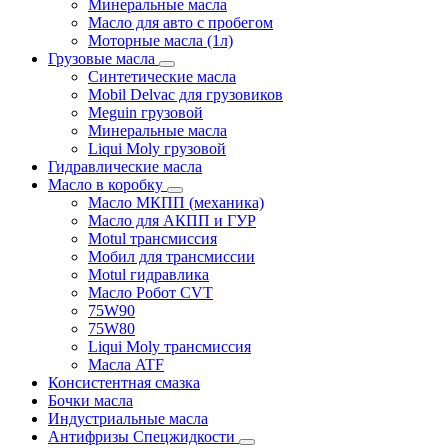
Минеральные масла
Масло для авто с пробегом
Моторные масла (1л)
Грузовые масла
Синтетические масла
Mobil Delvac для грузовиков
Meguin грузовой
Минеральные масла
Liqui Moly грузовой
Гидравлические масла
Масло в коробку
Масло МКПП (механика)
Масло для АКПП и ГУР
Motul трансмиссия
Мобил для трансмиссии
Motul гидравлика
Масло Робот CVT
75W90
75W80
Liqui Moly трансмиссия
Масла ATF
Консистентная смазка
Бочки масла
Индустриальные масла
Антифризы Спецжидкости