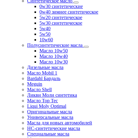
Синтетическое масло
0w30 синтетические
0w40 зимнее синтетическое
5w20 синтетическое
5w30 синтетическое
5w40
5w50
10w60
Полусинтетические масла
Масло 10w50
Масло 10w40
Масло 10w30
Дизельные масла
Масло Mobil 1
Bardahl Бардаль
Meguin
Масло Shell
Ликви Моли синтетика
Масло Top Tec
Liqui Moly Optimal
Оригинальные масла
Универсальные масла
Масла для новых автомобилей
HC-синтетические масла
Специальные масла