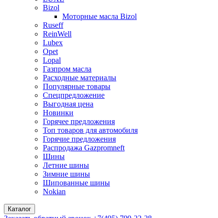
Bizol
Моторные масла Bizol
Ruseff
ReinWell
Lubex
Opet
Lopal
Газпром масла
Расходные материалы
Популярные товары
Спецпредложение
Выгодная цена
Новинки
Горячее предложения
Топ товаров для автомобиля
Горячие предложения
Распродажа Gazpromneft
Шины
Летние шины
Зимние шины
Шипованные шины
Nokian
Каталог