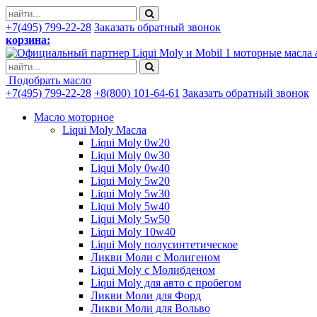
+7(495) 799-22-28
Заказать обратный звонок
корзина:
моторные масла 
Подобрать масло
+7(495) 799-22-28
+8(800) 101-64-61
Заказать обратный звонок
Масло моторное
Liqui Moly Масла
Liqui Moly 0w20
Liqui Moly 0w30
Liqui Moly 0w40
Liqui Moly 5w20
Liqui Moly 5w30
Liqui Moly 5w40
Liqui Moly 5w50
Liqui Moly 10w40
Liqui Moly полусинтетическое
Ликви Моли с Молигеном
Liqui Moly с Молибденом
Liqui Moly для авто с пробегом
Ликви Моли для Форд
Ликви Моли для Вольво