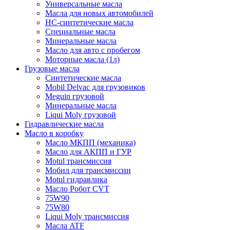
Универсальные масла
Масла для новых автомобилей
HC-синтетические масла
Специальные масла
Минеральные масла
Масло для авто с пробегом
Моторные масла (1л)
Грузовые масла
Синтетические масла
Mobil Delvac для грузовиков
Meguin грузовой
Минеральные масла
Liqui Moly грузовой
Гидравлические масла
Масло в коробку
Масло МКПП (механика)
Масло для АКПП и ГУР
Motul трансмиссия
Мобил для трансмиссии
Motul гидравлика
Масло Робот CVT
75W90
75W80
Liqui Moly трансмиссия
Масла ATF