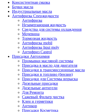
Консистентная смазка
Бочки масла
Индустриальные масла
Антифризы Спецжидкости
Антифризы
Незамерзающая жидкость
Средства для системы охлаждения
Мочевина
Тормозная жидкость
Антифризы mobil
Антифризы liqui moly
Антифриз Castrol
Присадки Автохимия
Промывки масляной системы
Присадка в масло для двигателя
Присадки в трансмиссионные масла
Присадки в топливо (бензин)
Присадки для Системы впрыска
Дизельные присадки
Дизельные антигели
Для Ремонта
Сажевый Фильтр чистка
Клеи и герметики
Антикор
Присадки Косметика