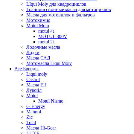
LIqui Moly для квадроциклов
Трансмиссионные масла для мотоциклов
Масла для мотовилок и фильтров
Мотохимия
Motul Moto
motul 4t
MOTUL 300V
motul 2t
Лодочные масла
Лодки
Масла САД
Мотомасла Liqui Moly
Все Бренды
Liqui moly
Castrol
Масла Elf
Лукойл
Motul
Motul Nismo
G-Energy
Mannol
Zic
Total
Масла Hi-Gear
LUXE