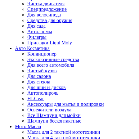
Чистка двигателя
Спецпредложение
Для велосипеда
Средства для оружия
Для сада
Автолапмы
Фильтры
Присадки Liqui Moly
Авто Косметика
Кондиционер
Эксклюзивные средства
Для всего автомобиля
Чистый кузов
Для салона
Для стекла
Для шин и дисков
Автополироль
HI-Gear
Аксессуары для мытья и полировки
Освежители воздуха
Все Шампуни для мойки
Шампуни бесконтактные
Мото Масла
Масла для 2 тактной мототехники
Масла для 4 тактной мототехники