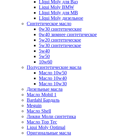
LIqui Moly для Ваз
Liqui Moly BMW
LIqui Moly для MB
LIqui Moly дизельное
Синтетическое масло
0w30 синтетические
0w40 зимнее синтетическое
5w20 синтетическое
5w30 синтетическое
5w40
5w50
10w60
Полусинтетические масла
Масло 10w50
Масло 10w40
Масло 10w30
Дизельные масла
Масло Mobil 1
Bardahl Бардаль
Meguin
Масло Shell
Ликви Моли синтетика
Масло Top Tec
Liqui Moly Optimal
Оригинальные масла