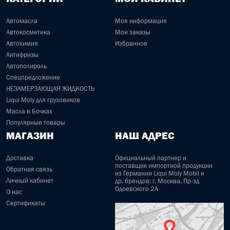
Автомасла
Моя информация
Автокосметика
Мои заказы
Автохимия
Избранное
Антифризы
Автополироль
Спецпредложение
НЕЗАМЕРЗАЮЩАЯ ЖИДКОСТЬ
Liqui Moly для грузовиков
Масла в Бочках
Популярные товары
МАГАЗИН
НАШ АДРЕС
Доставка
Официальный партнер и
поставщик импортной продукции
Обратная связь
из Германии Liqui Moly Mobil и
Личный кабинет
др. брендов: г. Москва, Пр-зд
Одоевского 2А
О нас
Сертификаты