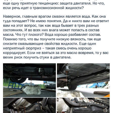
еще одну приятную тенденцию: защита двигателя. Но что,
МАСЛО В КОРОБКУ
если речь идет о трансмиссионной жидкости?
Наверное, главным врагом смазки является вода. Как она
КОНСИСТЕНТНАЯ СМАЗКА
туда попадает? Не имею понятия. Да и никто вам не ответит
вам на этот вопрос, так как вода бывает в трех разных
БОЧКИ МАСЛА
состояниях. И во всех них влага может попасть в состав
масла. Что тут плохого? Вода хорошо разбавляет состав.
Помимо того, что вы получите низкую вязкость, так еще
ИНДУСТРИАЛЬНЫЕ МАСЛА
снизите смазывающие свойства жидкости. Еще один
неприятный сюрприз – такая смесь очень хорошо
АНТИФРИЗЫ СПЕЦЖИДКОСТИ
корродирует. Если не взяться за это масло вовремя, то у вас
велик риск получить стуки в двигателе.
ПРИСАДКИ АВТОХИМИЯ
АВТО КОСМЕТИКА
МОТО МАСЛА
ВСЕ БРЕНДЫ