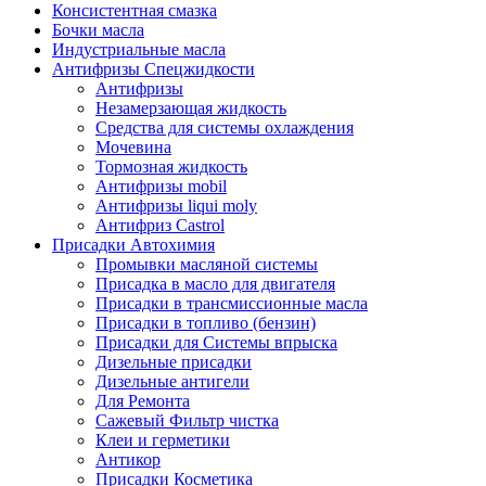
Консистентная смазка
Бочки масла
Индустриальные масла
Антифризы Спецжидкости
Антифризы
Незамерзающая жидкость
Средства для системы охлаждения
Мочевина
Тормозная жидкость
Антифризы mobil
Антифризы liqui moly
Антифриз Castrol
Присадки Автохимия
Промывки масляной системы
Присадка в масло для двигателя
Присадки в трансмиссионные масла
Присадки в топливо (бензин)
Присадки для Системы впрыска
Дизельные присадки
Дизельные антигели
Для Ремонта
Сажевый Фильтр чистка
Клеи и герметики
Антикор
Присадки Косметика