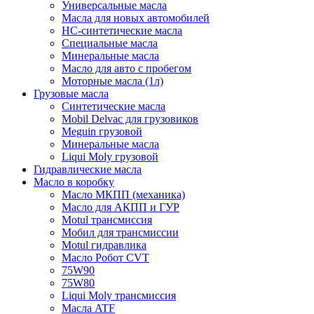
Универсальные масла
Масла для новых автомобилей
HC-синтетические масла
Специальные масла
Минеральные масла
Масло для авто с пробегом
Моторные масла (1л)
Грузовые масла
Синтетические масла
Mobil Delvac для грузовиков
Meguin грузовой
Минеральные масла
Liqui Moly грузовой
Гидравлические масла
Масло в коробку
Масло МКПП (механика)
Масло для АКПП и ГУР
Motul трансмиссия
Мобил для трансмиссии
Motul гидравлика
Масло Робот CVT
75W90
75W80
Liqui Moly трансмиссия
Масла ATF