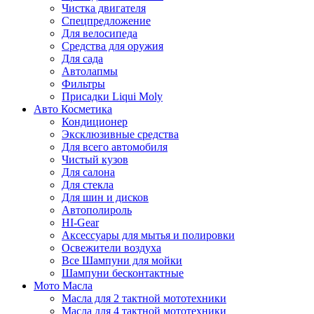
Чистка двигателя
Спецпредложение
Для велосипеда
Средства для оружия
Для сада
Автолапмы
Фильтры
Присадки Liqui Moly
Авто Косметика
Кондиционер
Эксклюзивные средства
Для всего автомобиля
Чистый кузов
Для салона
Для стекла
Для шин и дисков
Автополироль
HI-Gear
Аксессуары для мытья и полировки
Освежители воздуха
Все Шампуни для мойки
Шампуни бесконтактные
Мото Масла
Масла для 2 тактной мототехники
Масла для 4 тактной мототехники