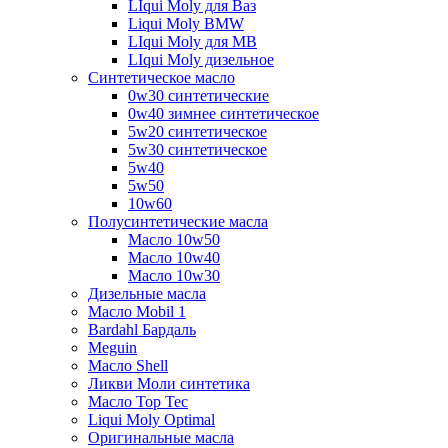
LIqui Moly для Ваз
Liqui Moly BMW
LIqui Moly для MB
LIqui Moly дизельное
Синтетическое масло
0w30 синтетические
0w40 зимнее синтетическое
5w20 синтетическое
5w30 синтетическое
5w40
5w50
10w60
Полусинтетические масла
Масло 10w50
Масло 10w40
Масло 10w30
Дизельные масла
Масло Mobil 1
Bardahl Бардаль
Meguin
Масло Shell
Ликви Моли синтетика
Масло Top Tec
Liqui Moly Optimal
Оригинальные масла