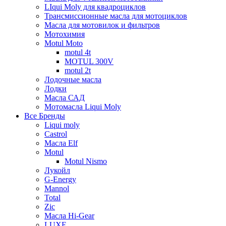
LIqui Moly для квадроциклов
Трансмиссионные масла для мотоциклов
Масла для мотовилок и фильтров
Мотохимия
Motul Moto
motul 4t
MOTUL 300V
motul 2t
Лодочные масла
Лодки
Масла САД
Мотомасла Liqui Moly
Все Бренды
Liqui moly
Castrol
Масла Elf
Motul
Motul Nismo
Лукойл
G-Energy
Mannol
Total
Zic
Масла Hi-Gear
LUXE