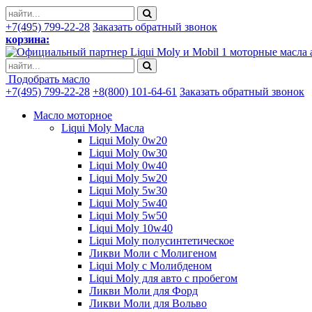
+7(495) 799-22-28
Заказать обратный звонок
корзина:
моторные масла 
Подобрать масло
+7(495) 799-22-28
+8(800) 101-64-61
Заказать обратный звонок
Масло моторное
Liqui Moly Масла
Liqui Moly 0w20
Liqui Moly 0w30
Liqui Moly 0w40
Liqui Moly 5w20
Liqui Moly 5w30
Liqui Moly 5w40
Liqui Moly 5w50
Liqui Moly 10w40
Liqui Moly полусинтетическое
Ликви Моли с Молигеном
Liqui Moly с Молибденом
Liqui Moly для авто с пробегом
Ликви Моли для Форд
Ликви Моли для Вольво