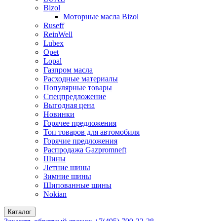
Bizol
Моторные масла Bizol
Ruseff
ReinWell
Lubex
Opet
Lopal
Газпром масла
Расходные материалы
Популярные товары
Спецпредложение
Выгодная цена
Новинки
Горячее предложения
Топ товаров для автомобиля
Горячие предложения
Распродажа Gazpromneft
Шины
Летние шины
Зимние шины
Шипованные шины
Nokian
Каталог