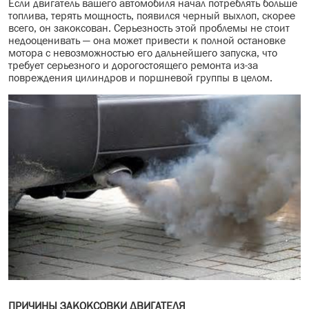
Если двигатель вашего автомобиля начал потреблять больше
топлива, терять мощность, появился черный выхлоп, скорее
МАСЛО В КОРОБКУ
всего, он закоксован. Серьезность этой проблемы не стоит
недооценивать — она может привести к полной остановке
КОНСИСТЕНТНАЯ СМАЗКА
мотора с невозможностью его дальнейшего запуска, что
требует серьезного и дорогостоящего ремонта из-за
повреждения цилиндров и поршневой группы в целом.
БОЧКИ МАСЛА
ИНДУСТРИАЛЬНЫЕ МАСЛА
АНТИФРИЗЫ СПЕЦЖИДКОСТИ
ПРИСАДКИ АВТОХИМИЯ
АВТО КОСМЕТИКА
МОТО МАСЛА
ВСЕ БРЕНДЫ
ПРИЧИНЫ ЗАКОКСОВКИ ДВИГАТЕЛЯ