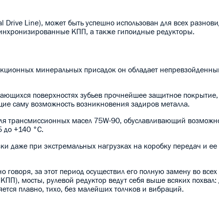
 Drive Line), может быть успешно использован для всех разнов
инхронизированные КПП, а также гипоидные редукторы.
фрикционных минеральных присадок он обладает непревзойденн
сающихся поверхностях зубьев прочнейшее защитное покрытие,
ие саму возможность возникновения задиров металла.
для трансмиссионных масел 75W-90, обуславливающий возможн
5 до +140 °C.
ки даже при экстремальных нагрузках на коробку передач и ее
но говоря, за этот период осуществил его полную замену во всех 
П), мосты, рулевой редуктор ведут себя выше всяких похвал:
яется плавно, тихо, без малейших толчков и вибраций.