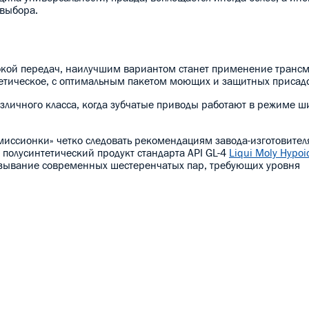
 выбора.
робкой передач, наилучшим вариантом станет применение транс
тетическое, с оптимальным пакетом моющих и защитных присад
азличного класса, когда зубчатые приводы работают в режиме ш
иссионки» четко следовать рекомендациям завода-изготовител
полусинтетический продукт стандарта API GL-4
Liqui Moly Hypoi
зывание современных шестеренчатых пар, требующих уровня