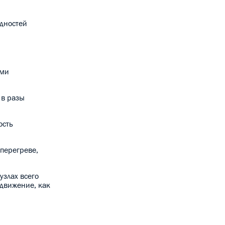
идностей
ыми
 в разы
ость
 перегреве,
узлах всего
 движение, как