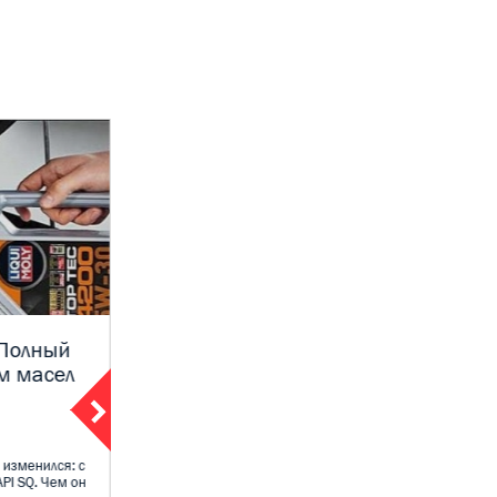
 Полный
Экспертное мнение Moly Shop:
м масел
Какое масло выбрать для
Нивы Трэвел — 0W-40 или 5W-
40
09 декабря 2025
 изменился: с
PI SQ. Чем он
Владельцы Нивы Трэвел и LADA 4×4 постоянно