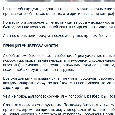
Не то, чтобы продукция данной торговой марки по сумме пол
производителей – если, конечно, это оригиналы, а не контраф
Но в том-то и заключается «изюминка» выбора – возможность 
благодаря множеству степеней защиты фирменных емкостей и
Да и по стоимости продукты более доступны, причем без ущер
ПРИНЦИП УНИВЕРСАЛЬНОСТИ
Любой автомобиль сочетает в себе целый ряд узлов, где при
коробки джипов, главная передача, межосевой дифференциал
агрегаты), отличающиеся функциональным предназначением, 
величиной эксплуатационных нагрузок.
Все они для минимизации силы трения и продления рабочего
каждом конкретном случае необходимы свои смазочные мате
характеристик.
Чем не повод для головокружения – попробуй, разберись, что 
Слава химикам и конструкторам! Поскольку базовым является 
присадок, стремятся придать ему универсальный характер, о
функционирующих в авто зубчатых передач. Реализация принц