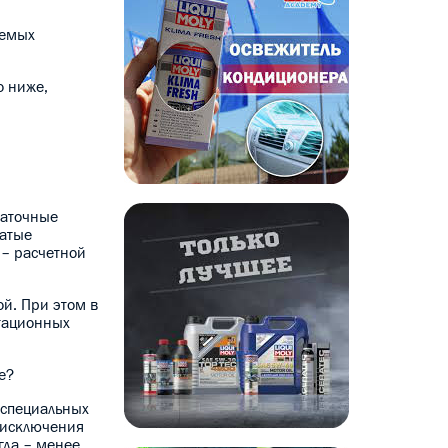
аемых
о ниже,
даточные
чатые
 – расчетной
й. При этом в
тационных
е?
 специальных
з исключения
гда – менее