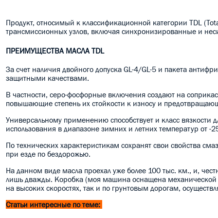
Продукт, относимый к классификационной категории TDL (Total
трансмиссионных узлов, включая синхронизированные и нес
ПРЕИМУЩЕСТВА МАСЛА TDL
За счет наличия двойного допуска GL-4/GL-5 и пакета анти
защитными качествами.
В частности, серо-фосфорные включения создают на соприка
повышающие степень их стойкости к износу и предотвращающ
Универсальному применению способствует и класс вязкости 
использования в диапазоне зимних и летних температур от -2
По технических характеристикам сохранят свои свойства смаз
при езде по бездорожью.
На данном виде масла проехал уже более 100 тыс. км., и, чест
лишь дважды. Коробка (моя машина оснащена механической КП
на высоких скоростях, так и по грунтовым дорогам, осуществл
Статьи интересные по теме: