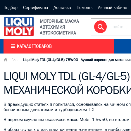
Подбор
Сертификаты
Доставка
Помощь
Личный кабинет
МОТОРНЫЕ МАСЛА
АВТОХИМИЯ
АВТОКОСМЕТИКА
КАТАЛОГ ТОВАРОВ
Блог
Liqui Moly TDL (GL-4/GL-5) 75W90 - Лучший вариант для механич
LIQUI MOLY TDL (GL-4/GL-
МЕХАНИЧЕСКОЙ КОРОБКИ 
В предыдущих статьях я попытался, основываясь на личном оп
бензиновым двигателем и турбодизелем TDI.
В первом случае им оказалось масло Mobil 1 5w50, во втором –
В обоих случаях отдал предпочтение «синтетике», в наиболь