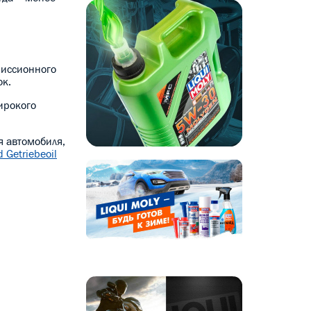
миссионного
ок.
ирокого
я автомобиля,
d Getriebeoil