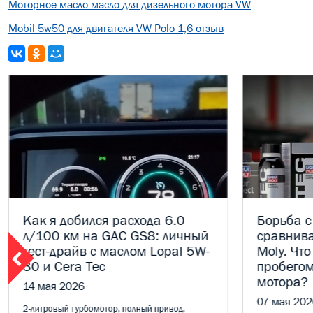
Моторное масло масло для дизельного мотора VW
Mobil 5w50 для двигателя VW Polo 1,6 отзыв
Как я добился расхода 6.0
Борьба с
л/100 км на GAC GS8: личный
сравнива
тест-драйв с маслом Lopal 5W-
Moly. Что
30 и Cera Tec
пробегом
мотора?
14 мая 2026
07 мая 202
2-литровый турбомотор, полный привод,