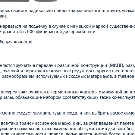
езных свойств радикально превосходила аналоги от других уваж
акт.
нарваться на подделку в случае с немецкой маркой существенн
 развитой в РФ официальной дилерской сети.
ба для качества.
меняются зубчатые передачи различной конструкции (МКПП, раз
, рулевой и переходные колесные редукторы, другие шестерен
разнообразием используемых исходных материалов, а главное
 ресурса заключаются в герметичные картеры с масляной ванно
риалы, обладающие набором соответствующих технико-эксплуа
именно следует заливать туда и сюда, и как выбрать самое-само
все-таки трансмиссионное масло, они, за счет введения пакета
бусловив возможность использования обслуживания для всех бе
ипа универсальности, правда, воплощается иногда более, а ино