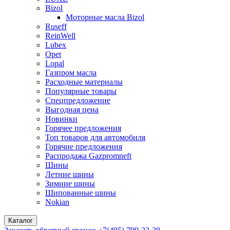
Bizol
Моторные масла Bizol
Ruseff
ReinWell
Lubex
Opet
Lopal
Газпром масла
Расходные материалы
Популярные товары
Спецпредложение
Выгодная цена
Новинки
Горячее предложения
Топ товаров для автомобиля
Горячие предложения
Распродажа Gazpromneft
Шины
Летние шины
Зимние шины
Шипованные шины
Nokian
Каталог