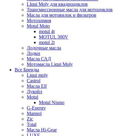
LIqui Moly для квадроциклов
Трансмиссионные масла для мотоциклов
Масла для мотовилок и фильтров
Мотохимия
Motul Moto
motul 4t
MOTUL 300V
motul 2t
Лодочные масла
Лодки
Масла САД
Мотомасла Liqui Moly
Все Бренды
Liqui moly
Castrol
Масла Elf
Лукойл
Motul
Motul Nismo
G-Energy
Mannol
Zic
Total
Масла Hi-Gear
LUXE