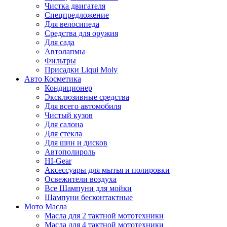
Чистка двигателя
Спецпредложение
Для велосипеда
Средства для оружия
Для сада
Автолапмы
Фильтры
Присадки Liqui Moly
Авто Косметика
Кондиционер
Эксклюзивные средства
Для всего автомобиля
Чистый кузов
Для салона
Для стекла
Для шин и дисков
Автополироль
HI-Gear
Аксессуары для мытья и полировки
Освежители воздуха
Все Шампуни для мойки
Шампуни бесконтактные
Мото Масла
Масла для 2 тактной мототехники
Масла для 4 тактной мототехники