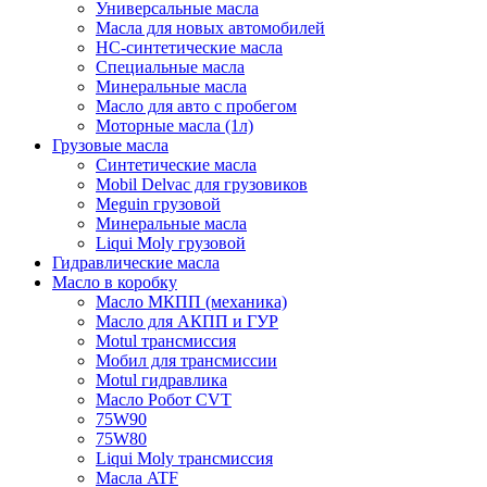
Универсальные масла
Масла для новых автомобилей
HC-синтетические масла
Специальные масла
Минеральные масла
Масло для авто с пробегом
Моторные масла (1л)
Грузовые масла
Синтетические масла
Mobil Delvac для грузовиков
Meguin грузовой
Минеральные масла
Liqui Moly грузовой
Гидравлические масла
Масло в коробку
Масло МКПП (механика)
Масло для АКПП и ГУР
Motul трансмиссия
Мобил для трансмиссии
Motul гидравлика
Масло Робот CVT
75W90
75W80
Liqui Moly трансмиссия
Масла ATF