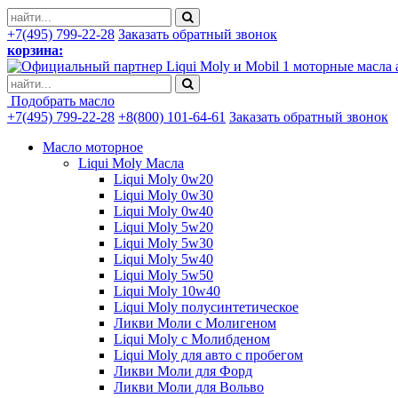
+7(495) 799-22-28
Заказать обратный звонок
корзина:
моторные масла 
Подобрать масло
+7(495) 799-22-28
+8(800) 101-64-61
Заказать обратный звонок
Масло моторное
Liqui Moly Масла
Liqui Moly 0w20
Liqui Moly 0w30
Liqui Moly 0w40
Liqui Moly 5w20
Liqui Moly 5w30
Liqui Moly 5w40
Liqui Moly 5w50
Liqui Moly 10w40
Liqui Moly полусинтетическое
Ликви Моли с Молигеном
Liqui Moly с Молибденом
Liqui Moly для авто с пробегом
Ликви Моли для Форд
Ликви Моли для Вольво