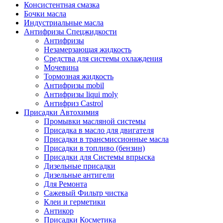
Консистентная смазка
Бочки масла
Индустриальные масла
Антифризы Спецжидкости
Антифризы
Незамерзающая жидкость
Средства для системы охлаждения
Мочевина
Тормозная жидкость
Антифризы mobil
Антифризы liqui moly
Антифриз Castrol
Присадки Автохимия
Промывки масляной системы
Присадка в масло для двигателя
Присадки в трансмиссионные масла
Присадки в топливо (бензин)
Присадки для Системы впрыска
Дизельные присадки
Дизельные антигели
Для Ремонта
Сажевый Фильтр чистка
Клеи и герметики
Антикор
Присадки Косметика