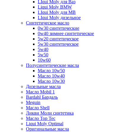
LIqui Moly для Ваз
Liqui Moly BMW
LIqui Moly для MB
LIqui Moly дизельное
Синтетическое масло
0w30 синтетические
0w40 зимнее синтетическое
5w20 синтетическое
5w30 синтетическое
5w40
5w50
10w60
Полусинтетические масла
Масло 10w50
Масло 10w40
Масло 10w30
Дизельные масла
Масло Mobil 1
Bardahl Бардаль
Meguin
Масло Shell
Ликви Моли синтетика
Масло Top Tec
Liqui Moly Optimal
Оригинальные масла