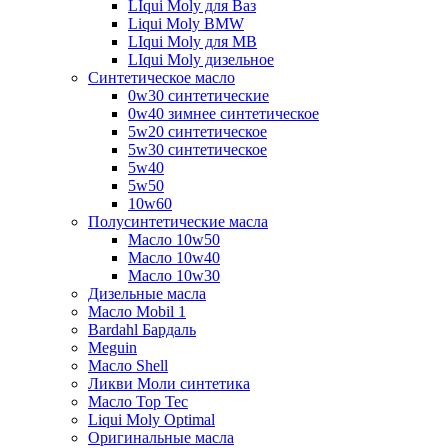
LIqui Moly для Ваз
Liqui Moly BMW
LIqui Moly для MB
LIqui Moly дизельное
Синтетическое масло
0w30 синтетические
0w40 зимнее синтетическое
5w20 синтетическое
5w30 синтетическое
5w40
5w50
10w60
Полусинтетические масла
Масло 10w50
Масло 10w40
Масло 10w30
Дизельные масла
Масло Mobil 1
Bardahl Бардаль
Meguin
Масло Shell
Ликви Моли синтетика
Масло Top Tec
Liqui Moly Optimal
Оригинальные масла