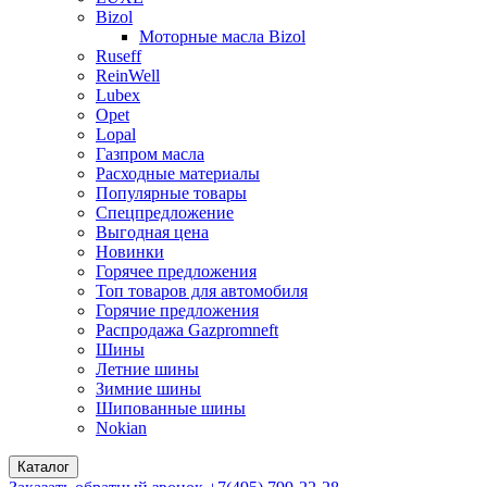
Bizol
Моторные масла Bizol
Ruseff
ReinWell
Lubex
Opet
Lopal
Газпром масла
Расходные материалы
Популярные товары
Спецпредложение
Выгодная цена
Новинки
Горячее предложения
Топ товаров для автомобиля
Горячие предложения
Распродажа Gazpromneft
Шины
Летние шины
Зимние шины
Шипованные шины
Nokian
Каталог