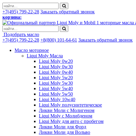
+7(495) 799-22-28
Заказать обратный звонок
корзина:
моторные масла 
Подобрать масло
+7(495) 799-22-28
+8(800) 101-64-61
Заказать обратный звонок
Масло моторное
Liqui Moly Масла
Liqui Moly 0w20
Liqui Moly 0w30
Liqui Moly 0w40
Liqui Moly 5w20
Liqui Moly 5w30
Liqui Moly 5w40
Liqui Moly 5w50
Liqui Moly 10w40
Liqui Moly полусинтетическое
Ликви Моли с Молигеном
Liqui Moly с Молибденом
Liqui Moly для авто с пробегом
Ликви Моли для Форд
Ликви Моли для Вольво