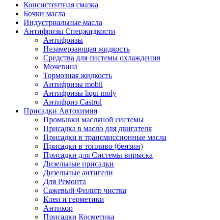
Консистентная смазка
Бочки масла
Индустриальные масла
Антифризы Спецжидкости
Антифризы
Незамерзающая жидкость
Средства для системы охлаждения
Мочевина
Тормозная жидкость
Антифризы mobil
Антифризы liqui moly
Антифриз Castrol
Присадки Автохимия
Промывки масляной системы
Присадка в масло для двигателя
Присадки в трансмиссионные масла
Присадки в топливо (бензин)
Присадки для Системы впрыска
Дизельные присадки
Дизельные антигели
Для Ремонта
Сажевый Фильтр чистка
Клеи и герметики
Антикор
Присадки Косметика