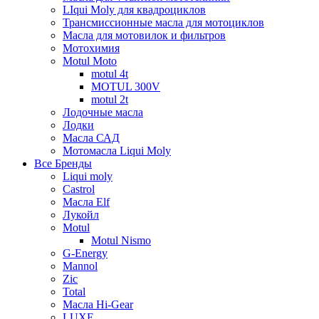
LIqui Moly для квадроциклов
Трансмиссионные масла для мотоциклов
Масла для мотовилок и фильтров
Мотохимия
Motul Moto
motul 4t
MOTUL 300V
motul 2t
Лодочные масла
Лодки
Масла САД
Мотомасла Liqui Moly
Все Бренды
Liqui moly
Castrol
Масла Elf
Лукойл
Motul
Motul Nismo
G-Energy
Mannol
Zic
Total
Масла Hi-Gear
LUXE