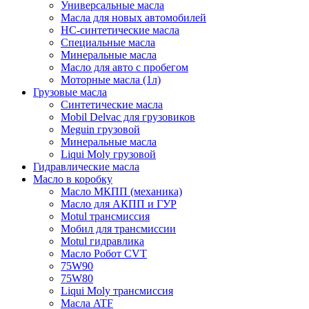
Универсальные масла
Масла для новых автомобилей
HC-синтетические масла
Специальные масла
Минеральные масла
Масло для авто с пробегом
Моторные масла (1л)
Грузовые масла
Синтетические масла
Mobil Delvac для грузовиков
Meguin грузовой
Минеральные масла
Liqui Moly грузовой
Гидравлические масла
Масло в коробку
Масло МКПП (механика)
Масло для АКПП и ГУР
Motul трансмиссия
Мобил для трансмиссии
Motul гидравлика
Масло Робот CVT
75W90
75W80
Liqui Moly трансмиссия
Масла ATF