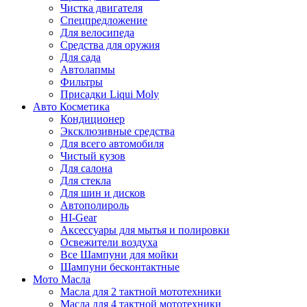
Чистка двигателя
Спецпредложение
Для велосипеда
Средства для оружия
Для сада
Автолапмы
Фильтры
Присадки Liqui Moly
Авто Косметика
Кондиционер
Эксклюзивные средства
Для всего автомобиля
Чистый кузов
Для салона
Для стекла
Для шин и дисков
Автополироль
HI-Gear
Аксессуары для мытья и полировки
Освежители воздуха
Все Шампуни для мойки
Шампуни бесконтактные
Мото Масла
Масла для 2 тактной мототехники
Масла для 4 тактной мототехники