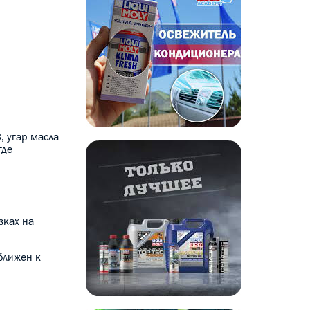
З,
угар масла
где
зках на
ближен к