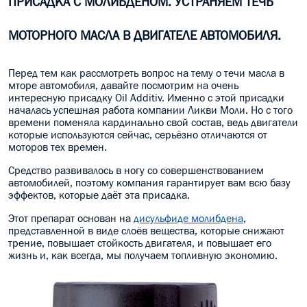
ПРИСАДКА С МОЛИБДЕНОМ. УСТРАНЯЕМ ТЕЧЬ
МАСЛО В КОРОБКУ
МОТОРНОГО МАСЛА В ДВИГАТЕЛЕ АВТОМОБИЛЯ.
КОНСИСТЕНТНАЯ СМАЗКА
Перед тем как рассмотреть вопрос на тему о течи масла в
БОЧКИ МАСЛА
мторе автомобиля, давайте посмотрим на очень
интересную присадку Oil Additiv. Именно с этой присадки
ИНДУСТРИАЛЬНЫЕ МАСЛА
началась успешная работа компании Ликви Моли. Но с того
времени поменяла кардинально свой состав, ведь двигатели
которые используются сейчас, серьёзно отличаются от
АНТИФРИЗЫ СПЕЦЖИДКОСТИ
моторов тех времен.
ПРИСАДКИ АВТОХИМИЯ
Средство развивалось в ногу со совершенствованием
автомобилей, поэтому компания гарантирует вам всю базу
эффектов, которые даёт эта присадка.
АВТО КОСМЕТИКА
Этот препарат основан на
дисульфиде молибдена
,
МОТО МАСЛА
представленной в виде слоёв вещества, которые снижают
трение, повышает стойкость двигателя, и повышает его
жизнь и, как всегда, мы получаем топливную экономию.
ВСЕ БРЕНДЫ