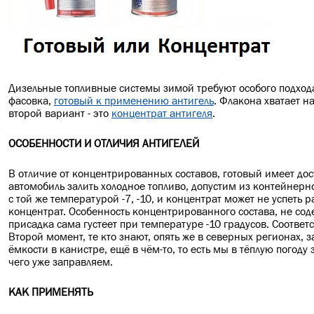
Дизельные топливные системы зимой требуют особого подхода
фасовка,
готовый к применению антигель
. Флакона хватает н
второй вариант - это
концентрат антигеля
.
ОСОБЕННОСТИ И ОТЛИЧИЯ АНТИГЕЛЕЙ
В отличие от концентрированных составов, готовый имеет до
автомобиль залить холодное топливо, допустим из контейнерно
с той же температурой -7, -10, и концентрат может не успеть 
концентрат. Особенность концентрированного состава, не сод
присадка сама густеет при температуре -10 градусов. Соотве
Второй момент, те кто знают, опять же в северных регионах,
ёмкости в канистре, ещё в чём-то, то есть мы в тёплую погоду
чего уже заправляем.
КАК ПРИМЕНЯТЬ