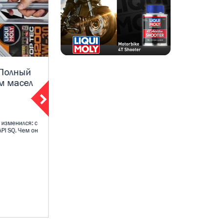
 Полный
Экспертное мнение Moly Shop:
м масел
Какое масло выбрать для
Нивы Трэвел — 0W-40 или 5W-
40
09 декабря 2025
 изменился: с
PI SQ. Чем он
Владельцы Нивы Трэвел и LADA 4×4 постоянно
спорят: какое моторное масло лучше - 0W-40
или 5...
ПОДРОБНЕЕ