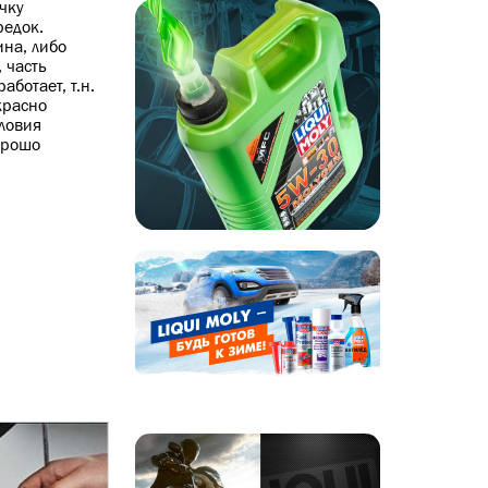
очку
редок.
ина, либо
 часть
ботает, т.н.
красно
словия
орошо