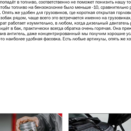
 попадёт в топливо, соответственно не поможет понизить нашу т
чтобы топливо на бензоколонке было меньше -10, сравнительно 
. Опять же удобен для грузовиков, где короткая открытая горлов
зобак рядом, чаще всего это встречается именно на грузовиках,
ат работает изумительно, в любом, когда дизельный двигатель ра
к идёт в бак, практически всегда обратка очень горячая. Она пре
бавив антигель, даже концентрированный мы получим хорошие у
то наиболее удобная фасовка. Есть любые артикулы, опять же х