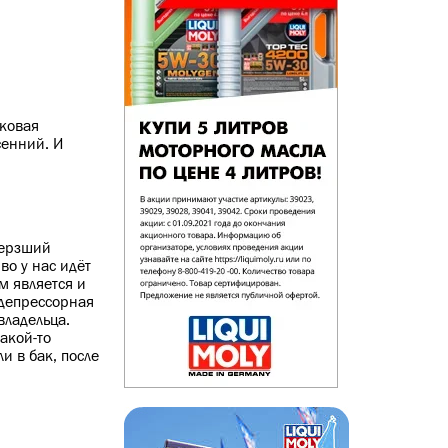
гковая
сенний. И
мерзший
во у нас идёт
м является и
 депрессорная
владельца.
акой-то
и в бак, после