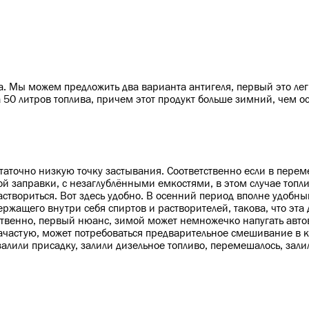
. Мы можем предложить два варианта антигеля, первый это ле
а 50 литров топлива, причем этот продукт больше зимний, чем о
статочно низкую точку застывания. Соответственно если в пере
й заправки, с незаглублёнными емкостями, в этом случае топли
раствориться. Вот здесь удобно. В осенний период вполне удобны
ержащего внутри себя спиртов и растворителей, такова, что эта
тственно, первый нюанс, зимой может немножечко напугать авто
 зачастую, может потребоваться предварительное смешивание в к
 залили присадку, залили дизельное топливо, перемешалось, залил