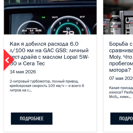
Как я добился расхода 6.0
Борьба с
л/100 км на GAC GS8: личный
сравнива
тест-драйв с маслом Lopal 5W-
Moly. Что
30 и Cera Tec
пробегом
мотора?
14 мая 2026
07 мая 202
2-литровый турбомотор, полный привод,
крейсерская скорость 100 км/ч — и всего 6
Какая присадк
литров на с...
износа? Разб
MoS₂, хими...
ПОДРОБНЕЕ
ПОДРО