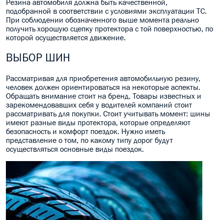
Резина автомобиля должна быть качественной,
подобранной в соответствии с условиями эксплуатации ТС.
МАСЛО В КОРОБКУ
При соблюдении обозначенного выше момента реально
получить хорошую сцепку протектора с той поверхностью, по
КОНСИСТЕНТНАЯ СМАЗКА
которой осуществляется движение.
БОЧКИ МАСЛА
ВЫБОР ШИН
ИНДУСТРИАЛЬНЫЕ МАСЛА
Рассматривая для приобретения автомобильную резину,
человек должен ориентироваться на некоторые аспекты.
Обращать внимание стоит на бренд. Товары известных и
АНТИФРИЗЫ СПЕЦЖИДКОСТИ
зарекомендовавших себя у водителей компаний стоит
рассматривать для покупки. Стоит учитывать момент: шины
ПРИСАДКИ АВТОХИМИЯ
имеют разные виды протектора, которые определяют
безопасность и комфорт поездок. Нужно иметь
представление о том, по какому типу дорог будут
АВТО КОСМЕТИКА
осуществляться основные виды поездок.
МОТО МАСЛА
ВСЕ БРЕНДЫ