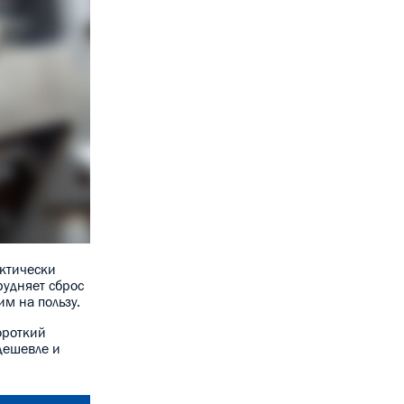
актически
трудняет сброс
м на пользу.
ороткий
 дешевле и