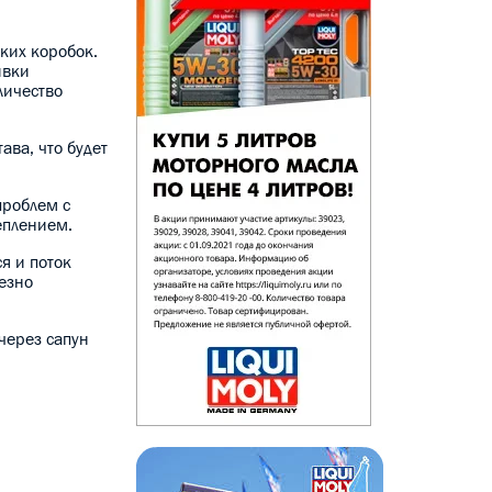
ких коробок.
ивки
личество
ава, что будет
проблем с
еплением.
я и поток
ьезно
 через сапун