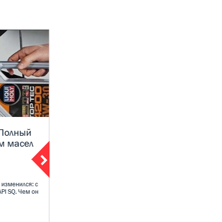
 Полный
Экспертное мнение Moly Shop:
м масел
Какое масло выбрать для
Нивы Трэвел — 0W-40 или 5W-
40
09 декабря 2025
 изменился: с
PI SQ. Чем он
Владельцы Нивы Трэвел и LADA 4×4 постоянно
спорят: какое моторное масло лучше - 0W-40
или 5...