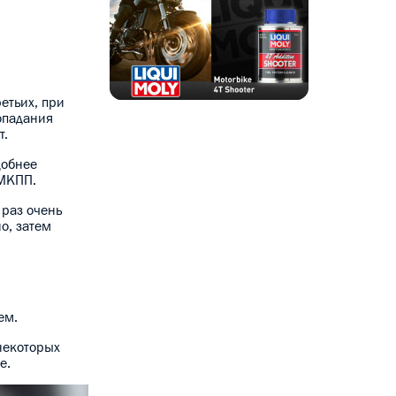
етьих, при
попадания
т.
добнее
 МКПП.
 раз очень
о, затем
ем.
некоторых
е.