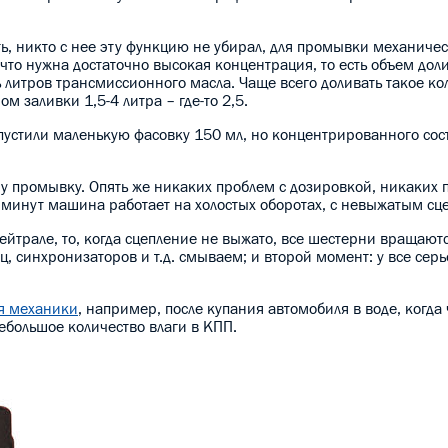
ть, никто с нее эту функцию не убирал, для промывки механичес
что нужна достаточно высокая концентрация, то есть объем дол
 литров трансмиссионного масла. Чаще всего доливать такое ко
 заливки 1,5-4 литра – где-то 2,5.
пустили маленькую фасовку 150 мл, но концентрированного сост
одну промывку. Опять же никаких проблем с дозировкой, никаких 
 минут машина работает на холостых оборотах, с невыжатым сц
нейтрале, то, когда сцепление не выжато, все шестерни вращаютс
, синхронизаторов и т.д. смываем; и второй момент: у все сер
я механики
, например, после купания автомобиля в воде, когда
небольшое количество влаги в КПП.