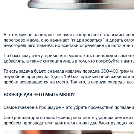
В этом случае начинают появляться коррозия в трансмиссионн
перегреве масла, оно начинает “гидрироваться” и давать отлож
недогоревшего топлива, но все-таки определенные источники 
По большому счету, применять можно хоть при каждой замене,
добавлять, а также ситуация лишь в том, что попробуйте нали
То есть задача будет: сначала извлечь порядка 300-400 грамм
неудобная процедура. Здесь 150 мл. промывочной жидкости на
пробка возвращается на место. Так что, в первую очередь, все
ВООБЩЕ ДЛЯ ЧЕГО МЫТЬ МКПП?
Самое главное в процедуре – это убрать последствия попадан
Синхронизаторы в таких блоках работают в ударном режиме 
проблем производители двигателя ставят два блокирующих кол