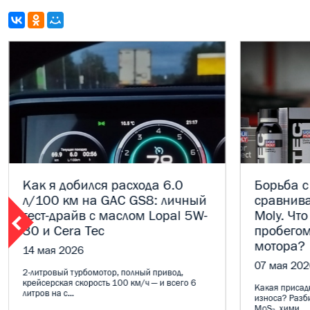
Как я добился расхода 6.0
Борьба с
л/100 км на GAC GS8: личный
сравнива
тест-драйв с маслом Lopal 5W-
Moly. Что
30 и Cera Tec
пробегом
мотора?
14 мая 2026
07 мая 202
2-литровый турбомотор, полный привод,
крейсерская скорость 100 км/ч — и всего 6
Какая присадк
литров на с...
износа? Разб
MoS₂, хими...