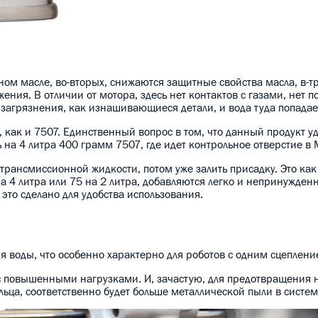
ом масле, во-вторых, снижаются защитные свойства масла, в-тр
ения. В отличии от мотора, здесь нет контактов с газами, нет 
загрязнения, как изнашивающиеся детали, и вода туда попадае
 как и 7507. Единственный вопрос в том, что данный продукт у
ть на 4 литра 400 грамм 7507, где идет контрольное отверстие в
 трансмиссионной жидкости, потом уже залить присадку. Это как
 4 литра или 75 на 2 литра, добавляются легко и непринужденн
 это сделано для удобства использования.
ия воды, что особенно характерно для роботов с одним сцеплени
с повышенными нагрузками. И, зачастую, для предотвращения 
ьца, соответственно будет больше металлической пыли в систем