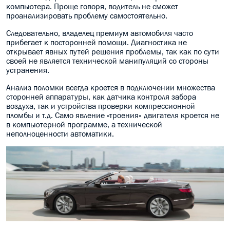
компьютера. Проще говоря, водитель не сможет
МАСЛО В КОРОБКУ
проанализировать проблему самостоятельно.
Следовательно, владелец премиум автомобиля часто
КОНСИСТЕНТНАЯ СМАЗКА
прибегает к посторонней помощи. Диагностика не
открывает явных путей решения проблемы, так как по сути
БОЧКИ МАСЛА
своей не является технической манипуляций со стороны
устранения.
ИНДУСТРИАЛЬНЫЕ МАСЛА
Анализ поломки всегда кроется в подключении множества
сторонней аппаратуры, как датчика контроля забора
АНТИФРИЗЫ СПЕЦЖИДКОСТИ
воздуха, так и устройства проверки компрессионной
пломбы и т.д. Само явление «троения» двигателя кроется не
в компьютерной программе, а технической
ПРИСАДКИ АВТОХИМИЯ
неполноценности автоматики.
АВТО КОСМЕТИКА
МОТО МАСЛА
ВСЕ БРЕНДЫ