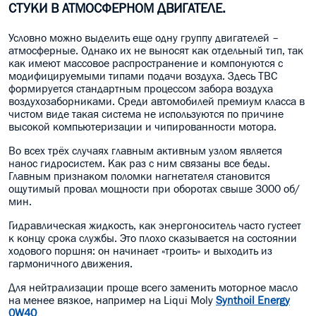
СТУКИ В АТМОСФЕРНОМ ДВИГАТЕЛЕ.
Условно можно выделить еще одну группу двигателей –
атмосферные. Однако их не выносят как отдельный тип, так
как имеют массовое распространение и компонуются с
модифицируемыми типами подачи воздуха. Здесь ТВС
формируется стандартным процессом забора воздуха
воздухозаборниками. Среди автомобилей премиум класса в
чистом виде такая система не используются по причине
высокой компьютеризации и чипированности мотора.
Во всех трёх случаях главным активным узлом является
нанос гидросистем. Как раз с ним связаны все беды.
Главным признаком поломки нагнетателя становится
ощутимый провал мощности при оборотах свыше 3000 об/
мин.
Гидравлическая жидкость, как энергоноситель часто густеет
к концу срока службы. Это плохо сказывается на состоянии
ходового поршня: он начинает «троить» и выходить из
гармоничного движения.
Для
нейтрализации проще всего заменить моторное масло
на менее вязкое, например на Liqui Moly
Synthoil Energy
0W40