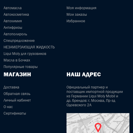
Автомасла
Моя информация
Автокосметика
Мои заказы
Автохимия
Избранное
Антифризы
Автополироль
Спецпредложение
НЕЗАМЕРЗАЮЩАЯ ЖИДКОСТЬ
Liqui Moly для грузовиков
Масла в Бочках
Популярные товары
МАГАЗИН
НАШ АДРЕС
Доставка
Официальный партнер и
поставщик импортной продукции
Обратная связь
из Германии Liqui Moly Mobil и
Личный кабинет
др. брендов: г. Москва, Пр-зд
Одоевского 2А
О нас
Сертификаты