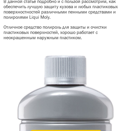
В данной статье подробно и с пользой рассмотрим, как
обеспечить лучшую защиту кузова и любых пластиковых
МАСЛО В КОРОБКУ
поверхностностей различными пенными средствами и
полиролями Liqui Moly.
КОНСИСТЕНТНАЯ СМАЗКА
Отличное средство полироль для защиты и очистки
пластиковых поверхностей, х
орошо работает с
БОЧКИ МАСЛА
неокрашенным наружным пластиком.
ИНДУСТРИАЛЬНЫЕ МАСЛА
АНТИФРИЗЫ СПЕЦЖИДКОСТИ
ПРИСАДКИ АВТОХИМИЯ
АВТО КОСМЕТИКА
МОТО МАСЛА
ВСЕ БРЕНДЫ