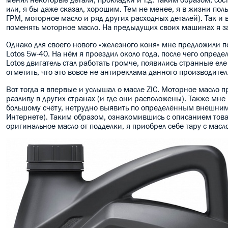
или, я бы даже сказал, хорошим. Тем не менее, я в жизни по
ГРМ, моторное масло и ряд других расходных деталей). Так и 
поменять моторное масло. На предыдущих своих машинах я зали
Однако для своего нового «железного коня» мне предложили по
Lotos 5w-40. На нём я проездил около года, после чего опред
Lotos двигатель стал работать громче, появились странные е
отметить, что это вовсе не антиреклама данного производител
Вот тогда я впервые и услышал о масле ZIC. Моторное масло 
разливу в других странах (и где они расположены). Также мне
большому счёту, нетрудно выявить по определённым внешним
Интернете). Таким образом, ознакомившись с описанием то
оригинальное масло от подделки, я приобрел себе тару с мас