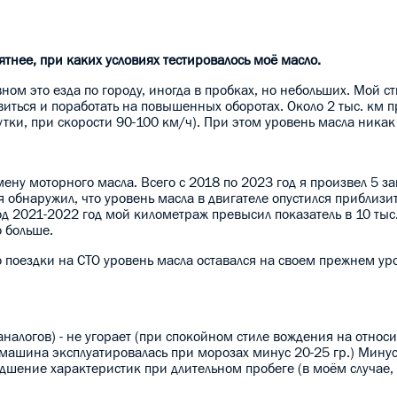
ятнее, при каких условиях тестировалось моё масло.
ном это езда по городу, иногда в пробках, но небольших. Мой с
иться и поработать на повышенных оборотах. Около 2 тыс. км 
утки, при скорости 90-100 км/ч). При этом уровень масла никак
амену моторного масла. Всего с 2018 по 2023 год я произвел 5 з
я обнаружил, что уровень масла в двигателе опустился приблизи
риод 2021-2022 год мой километраж превысил показатель в 10 ты
о больше.
о поездки на СТО уровень масла оставался на своем прежнем ур
аналогов) - не угорает (при спокойном стиле вождения на относ
 (машина эксплуатировалась при морозах минус 20-25 гр.) Мину
худшение характеристик при длительном пробеге (в моём случае,