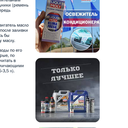
одники (ремень
ередь
вигатель масло
 после заливки
сь бы
у маслу.
воды по его
рые, по
читать в
отличающими
-3,5 л).