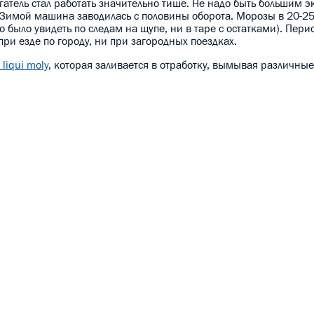
гатель стал работать значительно тише. Не надо быть большим э
. Зимой машина заводилась с половины оборота. Морозы в 20-25
о было увидеть по следам на щупе, ни в таре с остатками). Пери
ри езде по городу, ни при загородных поездках.
liqui moly
, которая заливается в отработку, вымывая различны