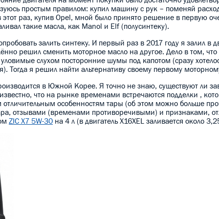
льзуюсь простым правилом: купил машину с рук – поменяй расх
в этот раз, купив Opel, мной было принято решение в первую оч
вал такие масла, как Manol и Elf (полусинтеку).
пробовать залить синтеку. И первый раз в 2017 году я залил в д
елённо решил сменить моторное масло на другое. Дело в том, что
ле уловимые слухом посторонние шумы под капотом (сразу хотело
я). Тогда я решил найти альтернативу своему первому моторном
производится в Южной Корее. Я точно не знаю, существуют ли за
 известно, что на рынке временами встречаются подделки , кото
 отличительным особенностям тары (об этом можно больше про
вара, отзывами (временами противоречивыми) и признаками, 
лом
ZIC X7 5W-30
на 4 л (в двигатель X16XEL заливается около 3,25