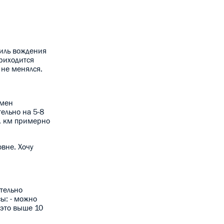
тиль вождения
приходится
 не менялся.
амен
тельно на 5-8
с. км примерно
овне. Хочу
ительно
сы: - можно
 это выше 10