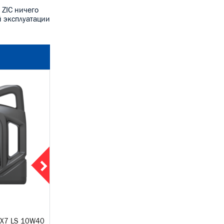
 ZIC ничего
й эксплуатации
4л
 X7 LS 10W40
Моторное масло ZIC X7 Diesel
Моторное мас