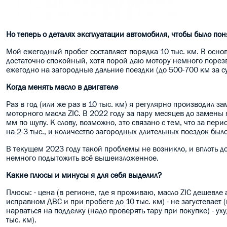
Но теперь о деталях эксплуатации автомобиля, чтобы было пон
Мой ежегодный пробег составляет порядка 10 тыс. км. В основ
достаточно спокойный, хотя порой даю мотору немного порезв
ежегодно на загородные дальние поездки (до 500-700 км за с
Когда менять масло в двигателе
Раз в год (или же раз в 10 тыс. км) я регулярно производил з
моторного масла ZIC. В 2022 году за пару месяцев до замены 
мм по щупу. К слову, возможно, это связано с тем, что за пе
на 2-3 тыс., и количество загородных длительных поездок был
В текущем 2023 году такой проблемы не возникло, и вплоть д
немного подытожить всё вышеизложенное.
Какие плюсы и минусы я для себя выделил?
Плюсы: - цена (в регионе, где я проживаю, масло ZIC дешевле 
исправном ДВС и при пробеге до 10 тыс. км) - не загустевает
нарваться на подделку (надо проверять тару при покупке) - у
тыс. км).