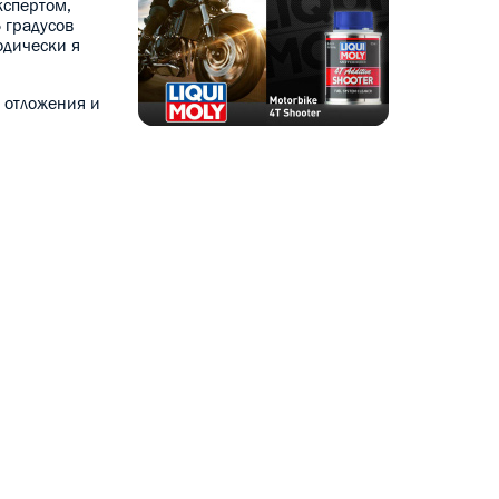
кспертом,
 градусов
одически я
е отложения и