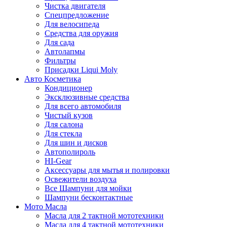
Чистка двигателя
Спецпредложение
Для велосипеда
Средства для оружия
Для сада
Автолапмы
Фильтры
Присадки Liqui Moly
Авто Косметика
Кондиционер
Эксклюзивные средства
Для всего автомобиля
Чистый кузов
Для салона
Для стекла
Для шин и дисков
Автополироль
HI-Gear
Аксессуары для мытья и полировки
Освежители воздуха
Все Шампуни для мойки
Шампуни бесконтактные
Мото Масла
Масла для 2 тактной мототехники
Масла для 4 тактной мототехники