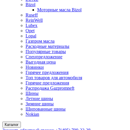
Bizol
Моторные масла Bizol
Ruseff
ReinWell
Lubex
Opet
Lopal
Газпром масла
Расходные материалы
Популярные товары
Спецпредложение
Выгодная цена
Новинки
Горячее предложения
Топ товаров для автомобиля
Горячие предложения
Распродажа Gazpromneft
Шины
Летние шины
Зимние шины
Шипованные шины
Nokian
Каталог