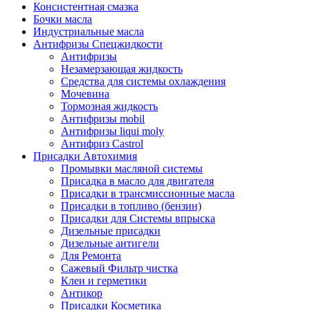
Консистентная смазка
Бочки масла
Индустриальные масла
Антифризы Спецжидкости
Антифризы
Незамерзающая жидкость
Средства для системы охлаждения
Мочевина
Тормозная жидкость
Антифризы mobil
Антифризы liqui moly
Антифриз Castrol
Присадки Автохимия
Промывки масляной системы
Присадка в масло для двигателя
Присадки в трансмиссионные масла
Присадки в топливо (бензин)
Присадки для Системы впрыска
Дизельные присадки
Дизельные антигели
Для Ремонта
Сажевый Фильтр чистка
Клеи и герметики
Антикор
Присадки Косметика