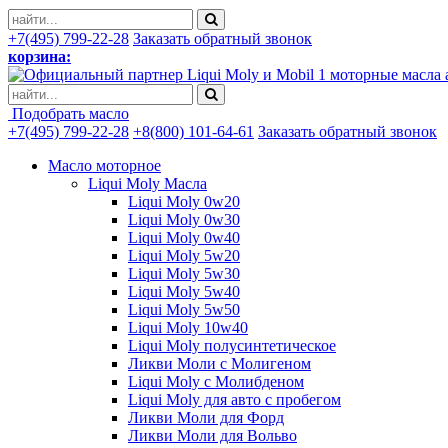
+7(495) 799-22-28
Заказать обратный звонок
корзина:
моторные масла 
Подобрать масло
+7(495) 799-22-28
+8(800) 101-64-61
Заказать обратный звонок
Масло моторное
Liqui Moly Масла
Liqui Moly 0w20
Liqui Moly 0w30
Liqui Moly 0w40
Liqui Moly 5w20
Liqui Moly 5w30
Liqui Moly 5w40
Liqui Moly 5w50
Liqui Moly 10w40
Liqui Moly полусинтетическое
Ликви Моли с Молигеном
Liqui Moly с Молибденом
Liqui Moly для авто с пробегом
Ликви Моли для Форд
Ликви Моли для Вольво