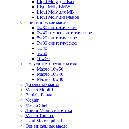
LIqui Moly для Ваз
Liqui Moly BMW
LIqui Moly для MB
LIqui Moly дизельное
Синтетическое масло
0w30 синтетические
0w40 зимнее синтетическое
5w20 синтетическое
5w30 синтетическое
5w40
5w50
10w60
Полусинтетические масла
Масло 10w50
Масло 10w40
Масло 10w30
Дизельные масла
Масло Mobil 1
Bardahl Бардаль
Meguin
Масло Shell
Ликви Моли синтетика
Масло Top Tec
Liqui Moly Optimal
Оригинальные масла