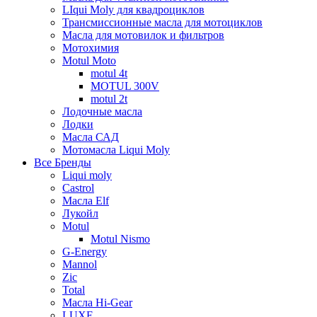
LIqui Moly для квадроциклов
Трансмиссионные масла для мотоциклов
Масла для мотовилок и фильтров
Мотохимия
Motul Moto
motul 4t
MOTUL 300V
motul 2t
Лодочные масла
Лодки
Масла САД
Мотомасла Liqui Moly
Все Бренды
Liqui moly
Castrol
Масла Elf
Лукойл
Motul
Motul Nismo
G-Energy
Mannol
Zic
Total
Масла Hi-Gear
LUXE