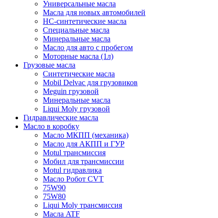
Универсальные масла
Масла для новых автомобилей
HC-синтетические масла
Специальные масла
Минеральные масла
Масло для авто с пробегом
Моторные масла (1л)
Грузовые масла
Синтетические масла
Mobil Delvac для грузовиков
Meguin грузовой
Минеральные масла
Liqui Moly грузовой
Гидравлические масла
Масло в коробку
Масло МКПП (механика)
Масло для АКПП и ГУР
Motul трансмиссия
Мобил для трансмиссии
Motul гидравлика
Масло Робот CVT
75W90
75W80
Liqui Moly трансмиссия
Масла ATF