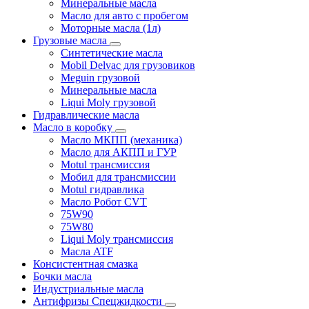
Минеральные масла
Масло для авто с пробегом
Моторные масла (1л)
Грузовые масла
Синтетические масла
Mobil Delvac для грузовиков
Meguin грузовой
Минеральные масла
Liqui Moly грузовой
Гидравлические масла
Масло в коробку
Масло МКПП (механика)
Масло для АКПП и ГУР
Motul трансмиссия
Мобил для трансмиссии
Motul гидравлика
Масло Робот CVT
75W90
75W80
Liqui Moly трансмиссия
Масла ATF
Консистентная смазка
Бочки масла
Индустриальные масла
Антифризы Спецжидкости