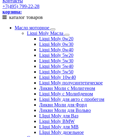
Контакты
+7(495) 799-22-28
корзина:
каталог товаров
Масло моторное
Liqui Moly Масла
Liqui Moly 0w20
Liqui Moly 0w30
Liqui Moly 0w40
Liqui Moly 5w20
Liqui Moly 5w30
Liqui Moly 5w40
Liqui Moly 5w50
Liqui Moly 10w40
Liqui Moly полусинтетическое
Ликви Моли с Молигеном
Liqui Moly с Молибденом
Liqui Moly для авто с пробегом
Ликви Моли для Форд
Ликви Моли для Вольво
LIqui Moly для Ваз
Liqui Moly BMW
LIqui Moly для MB
LIqui Moly дизельное