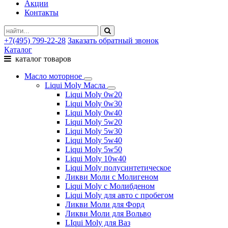
Акции
Контакты
+7(495) 799-22-28
Заказать обратный звонок
Каталог
каталог товаров
Масло моторное
Liqui Moly Масла
Liqui Moly 0w20
Liqui Moly 0w30
Liqui Moly 0w40
Liqui Moly 5w20
Liqui Moly 5w30
Liqui Moly 5w40
Liqui Moly 5w50
Liqui Moly 10w40
Liqui Moly полусинтетическое
Ликви Моли с Молигеном
Liqui Moly с Молибденом
Liqui Moly для авто с пробегом
Ликви Моли для Форд
Ликви Моли для Вольво
LIqui Moly для Ваз