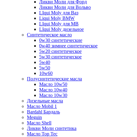
Ликви Моли для Форд
Ликви Моли для Вольво
LIqui Moly для Ваз
Liqui Moly BMW
LIqui Moly для MB
LIqui Moly дизельное
Синтетическое масло
0w30 синтетические
0w40 зимнее синтетическое
5w20 синтетическое
5w30 синтетическое
5w40
5w50
10w60
Полусинтетические масла
Масло 10w50
Масло 10w40
Масло 10w30
Дизельные масла
Масло Mobil 1
Bardahl Бардаль
Meguin
Масло Shell
Ликви Моли синтетика
Масло Top Tec