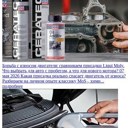
Борьба с износом двигателя: сравниваем присадки Liqui Moly.
Что выбрать для авто с пробегом, а что для нового мотора?
07
мая 2026
Какая присадка реально спасает двигатель от износа?
Разбираем на личном опыте классику MoS₂, хими...
подробнее