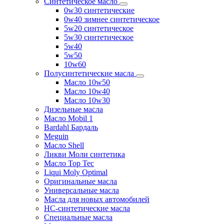
Синтетическое масло
0w30 синтетические
0w40 зимнее синтетическое
5w20 синтетическое
5w30 синтетическое
5w40
5w50
10w60
Полусинтетические масла
Масло 10w50
Масло 10w40
Масло 10w30
Дизельные масла
Масло Mobil 1
Bardahl Бардаль
Meguin
Масло Shell
Ликви Моли синтетика
Масло Top Tec
Liqui Moly Optimal
Оригинальные масла
Универсальные масла
Масла для новых автомобилей
HC-синтетические масла
Специальные масла