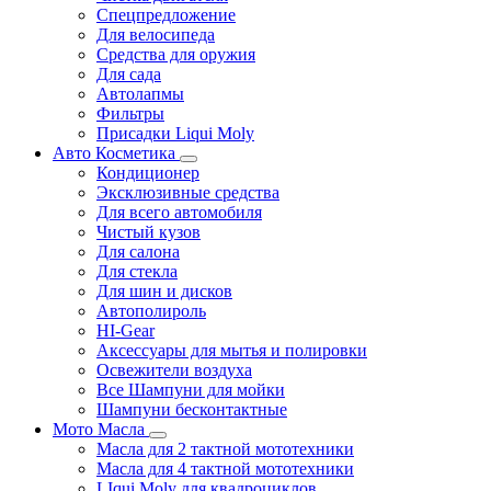
Спецпредложение
Для велосипеда
Средства для оружия
Для сада
Автолапмы
Фильтры
Присадки Liqui Moly
Авто Косметика
Кондиционер
Эксклюзивные средства
Для всего автомобиля
Чистый кузов
Для салона
Для стекла
Для шин и дисков
Автополироль
HI-Gear
Аксессуары для мытья и полировки
Освежители воздуха
Все Шампуни для мойки
Шампуни бесконтактные
Мото Масла
Масла для 2 тактной мототехники
Масла для 4 тактной мототехники
LIqui Moly для квадроциклов