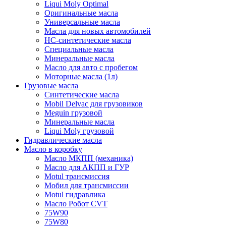
Liqui Moly Optimal
Оригинальные масла
Универсальные масла
Масла для новых автомобилей
HC-синтетические масла
Специальные масла
Минеральные масла
Масло для авто с пробегом
Моторные масла (1л)
Грузовые масла
Синтетические масла
Mobil Delvac для грузовиков
Meguin грузовой
Минеральные масла
Liqui Moly грузовой
Гидравлические масла
Масло в коробку
Масло МКПП (механика)
Масло для АКПП и ГУР
Motul трансмиссия
Мобил для трансмиссии
Motul гидравлика
Масло Робот CVT
75W90
75W80