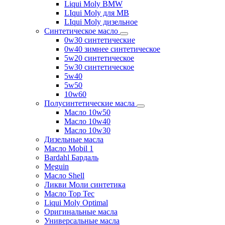
Liqui Moly BMW
LIqui Moly для MB
LIqui Moly дизельное
Синтетическое масло
0w30 синтетические
0w40 зимнее синтетическое
5w20 синтетическое
5w30 синтетическое
5w40
5w50
10w60
Полусинтетические масла
Масло 10w50
Масло 10w40
Масло 10w30
Дизельные масла
Масло Mobil 1
Bardahl Бардаль
Meguin
Масло Shell
Ликви Моли синтетика
Масло Top Tec
Liqui Moly Optimal
Оригинальные масла
Универсальные масла