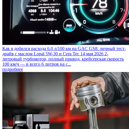
Как я добился расхода 6.0 л/100 км на GAC GS8: личный тест-
драйв с маслом Lopal 5W-30 и Cera Tec
14 мая 2026
2-
литровый турбомотор, полный привод, крейсерская скорость
100 км/ч — и всего 6 литров на с...
подробнее