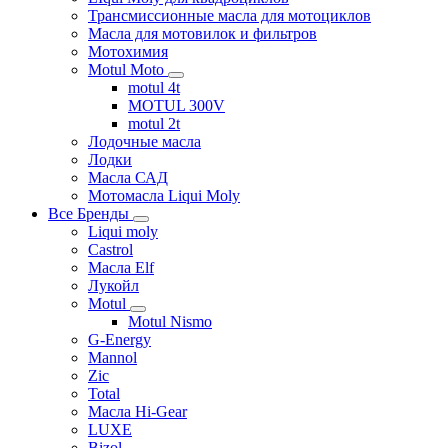
Трансмиссионные масла для мотоциклов
Масла для мотовилок и фильтров
Мотохимия
Motul Moto
motul 4t
MOTUL 300V
motul 2t
Лодочные масла
Лодки
Масла САД
Мотомасла Liqui Moly
Все Бренды
Liqui moly
Castrol
Масла Elf
Лукойл
Motul
Motul Nismo
G-Energy
Mannol
Zic
Total
Масла Hi-Gear
LUXE
Bizol