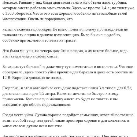
Неплохо. Раньше у них были двигатели такого же объема плюс турбина,
которые вместе работала замечательно. Здесь же просто 1,4 л., но тянет уже
с 1500 оборотов. Что ж это есть хорошо, особенно на автомобиле такой
комплектации. Очень не порадовало, что
нельзя отключать цилиндры. Не имею понятия почему производитель не
включил эту опцию в данную комплектацию. Было бы очень удобно,
особенно при экономии топлива на трассе.
Это были минусы, но теперь давайте о плюсах, а их кстати больше, ведь
этот седан лидер в своем классе.
Багажник тут большой, я даже могу тут поместиться в позе лотоса. Что еще
обрадовало, здесь просто уйма крючков для барахла и даже есть розетка на
12 В. Впрочем довольно не плохо.
Сюрприз...в этом автомобиле есть даже подстаканники 3-х типов: для 0,5л,
для стаканчика и для 1,5 литра. Кажется мелочь, но быстро к этому
привыкаешь. Купил новую машину а чего-то будет не хватать и вы
вспомните про обилие подстаканников.
Сзади места уйма. Думаю хорошо подойдет семьянину, который постоянно
возит с собой тещу или детей. такие просторы хороши и для холостяка; в
каком смысле думаю всем понятно.
Насчет базы и платформы,то она действительно топовая. Она прекрасно