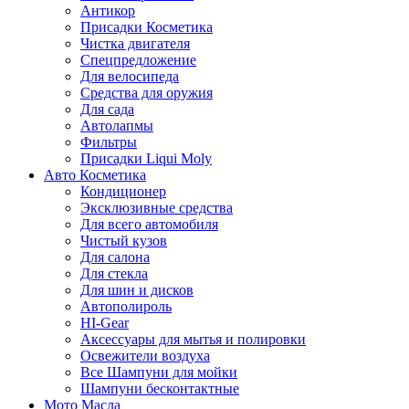
Антикор
Присадки Косметика
Чистка двигателя
Спецпредложение
Для велосипеда
Средства для оружия
Для сада
Автолапмы
Фильтры
Присадки Liqui Moly
Авто Косметика
Кондиционер
Эксклюзивные средства
Для всего автомобиля
Чистый кузов
Для салона
Для стекла
Для шин и дисков
Автополироль
HI-Gear
Аксессуары для мытья и полировки
Освежители воздуха
Все Шампуни для мойки
Шампуни бесконтактные
Мото Масла