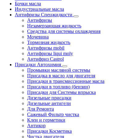
Бочки масла
Индустриальные масла
Антифризы Спецжидкости
Антифризы
Незамерзающая жидкость
Средства для системы охлаждения
Мочевина
Тормозная жидкость
Антифризы mobil
Антифризы liqui moly
Антифриз Castrol
Присадки Автохимия
Промывки масляной системы
Присадка в масло для двигателя
Присадки в трансмиссионные масла
Присадки в топливо (бензин)
Присадки для Системы впрыска
Дизельные присадки
Дизельные антигели
Для Ремонта
Сажевый Фильтр чистка
Клеи и герметики
Антикор
Присадки Косметика
Чистка двигателя