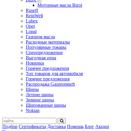
Моторные масла Bizol
Ruseff
ReinWell
Lubex
Opet
Lopal
Газпром масла
Расходные материалы
Популярные товары
Спецпредложение
Выгодная цена
Новинки
Горячее предложения
Топ товаров для автомобиля
Горячие предложения
Распродажа Gazpromneft
Шины
Летние шины
Зимние шины
Шипованные шины
Nokian
Подбор
Сертификаты
Доставка
Помощь
Блог
Акции