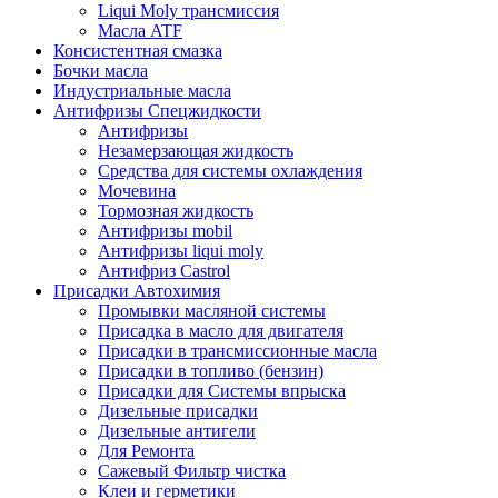
Liqui Moly трансмиссия
Масла ATF
Консистентная смазка
Бочки масла
Индустриальные масла
Антифризы Спецжидкости
Антифризы
Незамерзающая жидкость
Средства для системы охлаждения
Мочевина
Тормозная жидкость
Антифризы mobil
Антифризы liqui moly
Антифриз Castrol
Присадки Автохимия
Промывки масляной системы
Присадка в масло для двигателя
Присадки в трансмиссионные масла
Присадки в топливо (бензин)
Присадки для Системы впрыска
Дизельные присадки
Дизельные антигели
Для Ремонта
Сажевый Фильтр чистка
Клеи и герметики