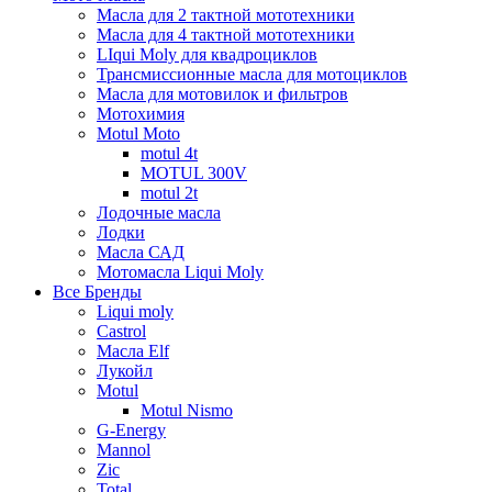
Масла для 2 тактной мототехники
Масла для 4 тактной мототехники
LIqui Moly для квадроциклов
Трансмиссионные масла для мотоциклов
Масла для мотовилок и фильтров
Мотохимия
Motul Moto
motul 4t
MOTUL 300V
motul 2t
Лодочные масла
Лодки
Масла САД
Мотомасла Liqui Moly
Все Бренды
Liqui moly
Castrol
Масла Elf
Лукойл
Motul
Motul Nismo
G-Energy
Mannol
Zic
Total