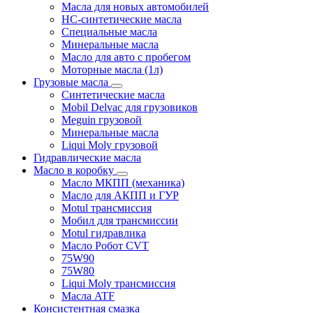
Масла для новых автомобилей
HC-синтетические масла
Специальные масла
Минеральные масла
Масло для авто с пробегом
Моторные масла (1л)
Грузовые масла
Синтетические масла
Mobil Delvac для грузовиков
Meguin грузовой
Минеральные масла
Liqui Moly грузовой
Гидравлические масла
Масло в коробку
Масло МКПП (механика)
Масло для АКПП и ГУР
Motul трансмиссия
Мобил для трансмиссии
Motul гидравлика
Масло Робот CVT
75W90
75W80
Liqui Moly трансмиссия
Масла ATF
Консистентная смазка