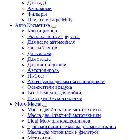
Для сада
Автолапмы
Фильтры
Присадки Liqui Moly
Авто Косметика
Кондиционер
Эксклюзивные средства
Для всего автомобиля
Чистый кузов
Для салона
Для стекла
Для шин и дисков
Автополироль
HI-Gear
Аксессуары для мытья и полировки
Освежители воздуха
Все Шампуни для мойки
Шампуни бесконтактные
Мото Масла
Масла для 2 тактной мототехники
Масла для 4 тактной мототехники
LIqui Moly для квадроциклов
Трансмиссионные масла для мотоциклов
Масла для мотовилок и фильтров
Мотохимия