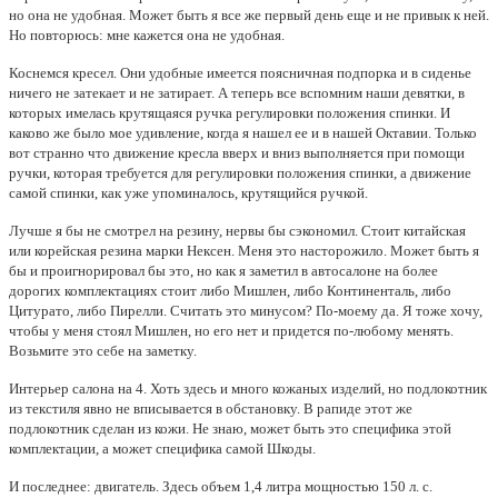
но она не удобная. Может быть я все же первый день еще и не привык к ней.
Но повторюсь: мне кажется она не удобная.
Коснемся кресел. Они удобные имеется поясничная подпорка и в сиденье
ничего не затекает и не затирает. А теперь все вспомним наши девятки, в
которых имелась крутящаяся ручка регулировки положения спинки. И
каково же было мое удивление, когда я нашел ее и в нашей Октавии. Только
вот странно что движение кресла вверх и вниз выполняется при помощи
ручки, которая требуется для регулировки положения спинки, а движение
самой спинки, как уже упоминалось, крутящийся ручкой.
Лучше я бы не смотрел на резину, нервы бы сэкономил. Стоит китайская
или корейская резина марки Нексен. Меня это насторожило. Может быть я
бы и проигнорировал бы это, но как я заметил в автосалоне на более
дорогих комплектациях стоит либо Мишлен, либо Континенталь, либо
Цитурато, либо Пирелли. Считать это минусом? По-моему да. Я тоже хочу,
чтобы у меня стоял Мишлен, но его нет и придется по-любому менять.
Возьмите это себе на заметку.
Интерьер салона на 4. Хоть здесь и много кожаных изделий, но подлокотник
из текстиля явно не вписывается в обстановку. В рапиде этот же
подлокотник сделан из кожи. Не знаю, может быть это специфика этой
комплектации, а может специфика самой Шкоды.
И последнее: двигатель. Здесь объем 1,4 литра мощностью 150 л. с.