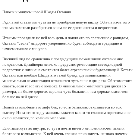
Плюсы и минусы новой Шкоды Октавия.
Ради этой статьи мы чуть ли не приобрели новую шкоду Octavia из-за того
что мы захотели разобраться в чем же ее достоинства и недостатки.
Итак мы проездили не ней весь день и понял что по сравнению с рапидом,
Октавия "стоит" на дороге увереннее, но будет соблюдать традицию и
начнем сначала с минусов.
Внешний вид по сравнению с предыдущими поколениями октавии мне
понравился. Дизайнеры неплохо предусмотрели опцию светодиодной
подсветки: с ними она смотрится более агрессивной и будоражащей. Кстати
Октавия или вообще Шкода это такой бренд, где минимальная и
максимальная комплектация отличается чуть ли не в два раза. Об этом стоит
сказать, если говорить о колесах. В минимальной комплектации диски 15
размера, а в более дорогих версиях чуть больше, и чем дороже класс, тем
больше на ней диски.
Новый автомобиль это лифт бек, то есть багажник открывается во всю
высоту. Из-за этого зад у машины кажется каким-то слишком коротким и не
очень нравится, по крайней мере мне.
Если заглянуть во внутрь, то тут я почти ничего не понял насчет панели
бортового компьютера. К ней очень сложно привыкнуть, не знаю почему,