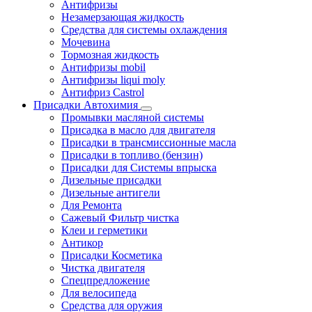
Антифризы
Незамерзающая жидкость
Средства для системы охлаждения
Мочевина
Тормозная жидкость
Антифризы mobil
Антифризы liqui moly
Антифриз Castrol
Присадки Автохимия
Промывки масляной системы
Присадка в масло для двигателя
Присадки в трансмиссионные масла
Присадки в топливо (бензин)
Присадки для Системы впрыска
Дизельные присадки
Дизельные антигели
Для Ремонта
Сажевый Фильтр чистка
Клеи и герметики
Антикор
Присадки Косметика
Чистка двигателя
Спецпредложение
Для велосипеда
Средства для оружия