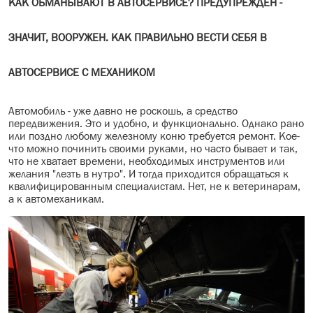
КАК ОБМАНЫВАЮТ В АВТОСЕРВИСЕ? ПРЕДУПРЕЖДЕН -
МАСЛО В КОРОБКУ
ЗНАЧИТ, ВООРУЖЕН. КАК ПРАВИЛЬНО ВЕСТИ СЕБЯ В
КОНСИСТЕНТНАЯ СМАЗКА
АВТОСЕРВИСЕ С МЕХАНИКОМ
БОЧКИ МАСЛА
ИНДУСТРИАЛЬНЫЕ МАСЛА
Автомобиль - уже давно не роскошь, а средство
передвижения. Это и удобно, и функционально. Однако рано
или поздно любому железному коню требуется ремонт. Кое-
АНТИФРИЗЫ СПЕЦЖИДКОСТИ
что можно починить своими руками, но часто бывает и так,
что не хватает времени, необходимых инструментов или
ПРИСАДКИ АВТОХИМИЯ
желания "лезть в нутро". И тогда приходится обращаться к
квалифицированным специалистам. Нет, не к ветеринарам,
а к автомеханикам.
АВТО КОСМЕТИКА
МОТО МАСЛА
ВСЕ БРЕНДЫ