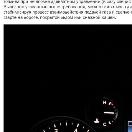
топлива при не вполне адекватном управлении (в силу специф
Выполнив указанные выше требования, можно вливаться в дин
стабилизируя процесс взаимодействия педалей газа и сцепле
старте на дороге, покрытой льдом или снежной кашей.