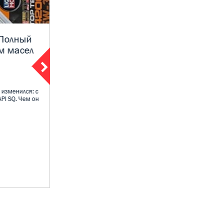
 Полный
Экспертное мнение Moly Shop:
м масел
Какое масло выбрать для
Нивы Трэвел — 0W-40 или 5W-
40
09 декабря 2025
 изменился: с
PI SQ. Чем он
Владельцы Нивы Трэвел и LADA 4×4 постоянно
спорят: какое моторное масло лучше - 0W-40
или 5...
ПОДРОБНЕЕ