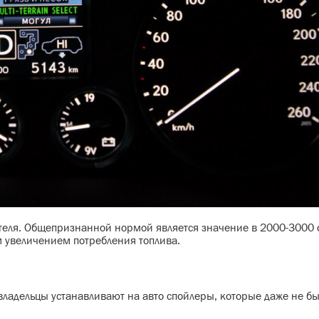
теля. Общепризнанной нормой является значение в 2000-3000 
 увеличением потребления топлива.
владельцы устанавливают на авто спойлеры, которые даже не б