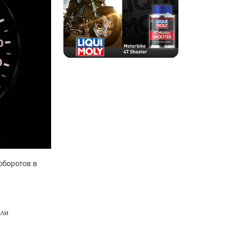
оборотов в
ыли