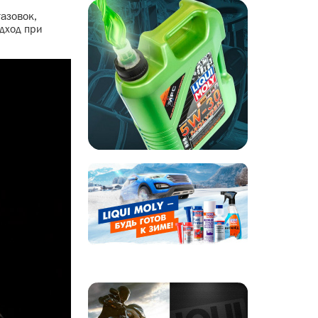
азовок,
дход при