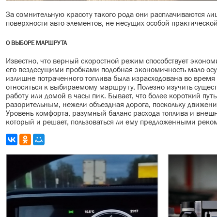
За сомнительную красоту такого рода они расплачиваются л
поверхности авто элементов, не несущих особой практической
О ВЫБОРЕ МАРШРУТА
Известно, что верный скоростной режим способствует эконо
его вездесущими пробками подобная экономичность мало осу
излишне потраченного топлива была израсходована во время 
относиться к выбираемому маршруту. Полезно изучить сущест
работу или домой в часы пик. Бывает, что более короткий пу
разорительным, нежели объездная дорога, поскольку движени
Уровень комфорта, разумный баланс расхода топлива и внешн
который и решает, пользоваться ли ему предложенными рек