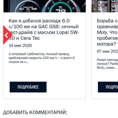
Как я добился расхода 6.0
Борьба с
л/100 км на GAC GS8: личный
сравнива
тест-драйв с маслом Lopal 5W-
Moly. Что
30 и Cera Tec
пробегом
мотора?
14 мая 2026
07 мая 202
2-литровый турбомотор, полный привод,
крейсерская скорость 100 км/ч — и всего 6
Какая присадк
литров на с...
износа? Разб
MoS₂, хими...
ПОДРОБНЕЕ
ПОДРО
ДОБАВИТЬ КОММЕНТАРИЙ: