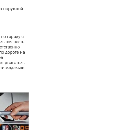
на наружной
по городу с
льшая часть
етственно
по дороге на
ее
т двигатель.
товладельца,