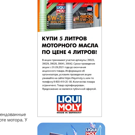
омендованные
те мотора. У