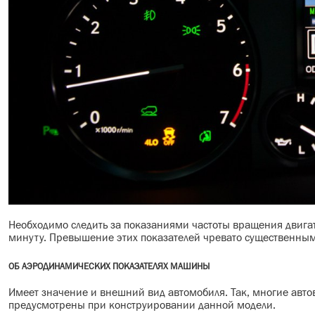
Необходимо следить за показаниями частоты вращения двига
минуту. Превышение этих показателей чревато существенным
ОБ АЭРОДИНАМИЧЕСКИХ ПОКАЗАТЕЛЯХ МАШИНЫ
Имеет значение и внешний вид автомобиля. Так, многие авто
предусмотрены при конструировании данной модели.