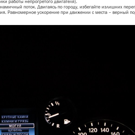
ики работы непрогретого двигателя).
амичный поток. Двигаясь по городу, избегайте излишних перег
ния. Равномерное ускорение при движении с места – верный по