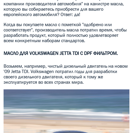
компании производителя автомобиля" на канистре масла,
МАСЛО В КОРОБКУ
которую вы собираетесь приобрести для вашего
европейского автомобиля? Ответ: да!
КОНСИСТЕНТНАЯ СМАЗКА
Когда вы покупаете масло с пометкой "одобрено или
соответствует", производитель масла потратил время, чтобы
БОЧКИ МАСЛА
разработать продукт, который полностью удовлетворяет
всем конкретным наборам стандартов.
ИНДУСТРИАЛЬНЫЕ МАСЛА
МАСЛО ДЛЯ VOLKSWAGEN JETTA TDI С DPF ФИЛЬТРОМ.
АНТИФРИЗЫ СПЕЦЖИДКОСТИ
Возьмем, например, чистый дизельный двигатель на новом
'09 Jetta TDI. Volkswagen потратил годы для разработки
ПРИСАДКИ АВТОХИМИЯ
своего дизельного двигателя, который к тому же
эксплуатируется во всех странах мира.
АВТО КОСМЕТИКА
МОТО МАСЛА
ВСЕ БРЕНДЫ