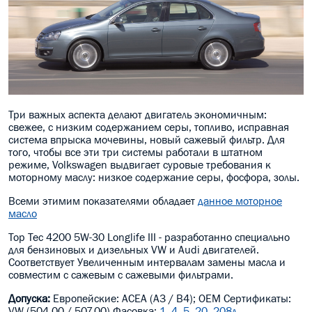
Три важных аспекта делают двигатель экономичным:
свежее, с низким содержанием серы, топливо, исправная
система впрыска мочевины, новый сажевый фильтр. Для
того, чтобы все эти три системы работали в штатном
режиме, Volkswagen выдвигает суровые требования к
моторному маслу: низкое содержание серы, фосфора, золы.
Всеми этимим показателями обладает
данное моторное
масло
Top Tec 4200 5W-30 Longlife III - разработанно специально
для бензиновых и дизельных VW и Audi двигателей.
Соответствует Увеличенным интервалам замены масла и
совместим с сажевым с сажевыми фильтрами.
Допуска:
Европейские: ACEA (A3 / B4); OEM Сертификаты:
VW (504.00 / 507.00) Фасовка:
1, 4, 5, 20, 208л