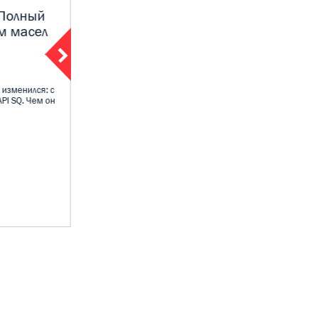
 Полный
Экспертное мнение Moly Shop:
м масел
Какое масло выбрать для
Нивы Трэвел — 0W-40 или 5W-
40
09 декабря 2025
 изменился: с
PI SQ. Чем он
Владельцы Нивы Трэвел и LADA 4×4 постоянно
спорят: какое моторное масло лучше - 0W-40
или 5...
ПОДРОБНЕЕ