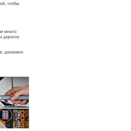
ой, чтобы
ве много
м дорогих
е, доказано