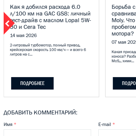
Как я добился расхода 6.0
Борьба с
л/100 км на GAC GS8: личный
сравнива
тест-драйв с маслом Lopal 5W-
Moly. Что
30 и Cera Tec
пробегом
мотора?
14 мая 2026
07 мая 202
2-литровый турбомотор, полный привод,
крейсерская скорость 100 км/ч — и всего 6
Какая присадк
литров на с...
износа? Разб
MoS₂, хими...
ПОДРОБНЕЕ
ПОДРО
ДОБАВИТЬ КОММЕНТАРИЙ:
Имя
*
E-mail
*