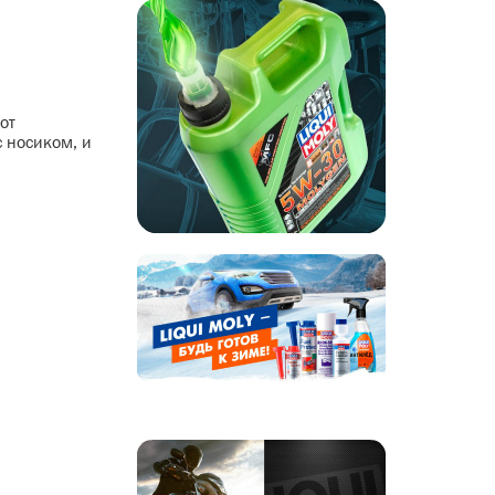
от
с носиком, и