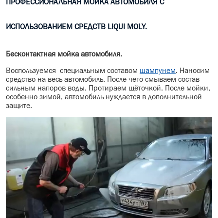
ПРОФЕССИОНАЛЬНАЯ МОЙКА АВТОМОБИЛЯ С
МАСЛО В КОРОБКУ
ИСПОЛЬЗОВАНИЕМ СРЕДСТВ LIQUI MOLY.
КОНСИСТЕНТНАЯ СМАЗКА
Бесконтактная мойка автомобиля.
БОЧКИ МАСЛА
Воспользуемся специальным составом
шампунем
. Наносим
ИНДУСТРИАЛЬНЫЕ МАСЛА
средство на весь автомобиль. После чего смываем состав
сильным напоров воды. Протираем щёточкой. После мойки,
особенно зимой, автомобиль нуждается в дополнительной
АНТИФРИЗЫ СПЕЦЖИДКОСТИ
защите.
ПРИСАДКИ АВТОХИМИЯ
АВТО КОСМЕТИКА
МОТО МАСЛА
ВСЕ БРЕНДЫ