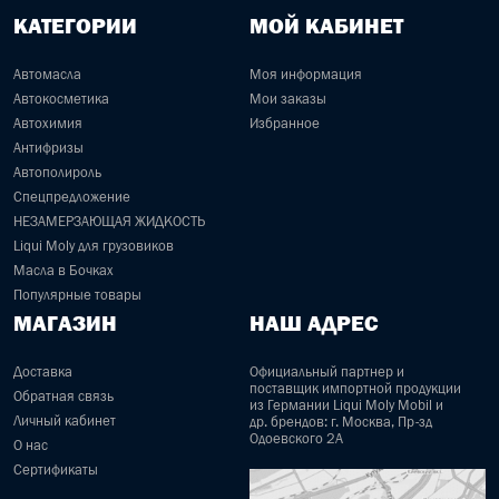
КАТЕГОРИИ
МОЙ КАБИНЕТ
Автомасла
Моя информация
Автокосметика
Мои заказы
Автохимия
Избранное
Антифризы
Автополироль
Спецпредложение
НЕЗАМЕРЗАЮЩАЯ ЖИДКОСТЬ
Liqui Moly для грузовиков
Масла в Бочках
Популярные товары
МАГАЗИН
НАШ АДРЕС
Доставка
Официальный партнер и
поставщик импортной продукции
Обратная связь
из Германии Liqui Moly Mobil и
Личный кабинет
др. брендов: г. Москва, Пр-зд
Одоевского 2А
О нас
Сертификаты