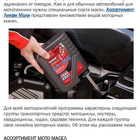
адреналин от поездок. Как и для обычных автомобилей для
МАСЛО В КОРОБКУ
мототехники нужны специальные сорта масел.
Ассортимент
Ликви Моли
представлен множеством видов моторных
масел.
КОНСИСТЕНТНАЯ СМАЗКА
БОЧКИ МАСЛА
ИНДУСТРИАЛЬНЫЕ МАСЛА
АНТИФРИЗЫ СПЕЦЖИДКОСТИ
ПРИСАДКИ АВТОХИМИЯ
АВТО КОСМЕТИКА
МОТО МАСЛА
Для всей мотоциклетной программы характерны следующие
группы транспортных средств: мотоциклы, скутеры,
ВСЕ БРЕНДЫ
квадроциклы, лодки, садовая техника. Для каждой группы
своя линейка моторных масел. Об этом мы расскажем ниже.
АССОРТИМЕНТ МОТО МАСЕЛ