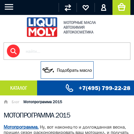
МОТОРНЫЕ МАСЛА
АВТОХИМИЯ
АВТОКОСМЕТИКА
Подобрать масло
+7(495) 799-22-28
КАТАЛОГ
МАСЛО МОТОРНОЕ
Блог
Мотопрограмма 2015
МОТОПРОГРАММА 2015
ГРУЗОВЫЕ МАСЛА
Мотопрограмма.
Ну, вот наконец-то и долгожданная весна,
ГИДРАВЛИЧЕСКИЕ МАСЛА
пришел сезон расконсервировать ваш мотоцикл, и получать