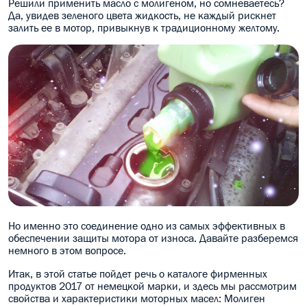
Решили применить масло с молигеном, но сомневаетесь?
Да, увидев зеленого цвета жидкость, не каждый рискнет
МАСЛО В КОРОБКУ
залить ее в мотор, привыкнув к традиционному желтому.
КОНСИСТЕНТНАЯ СМАЗКА
БОЧКИ МАСЛА
ИНДУСТРИАЛЬНЫЕ МАСЛА
АНТИФРИЗЫ СПЕЦЖИДКОСТИ
ПРИСАДКИ АВТОХИМИЯ
АВТО КОСМЕТИКА
Но именно это соединение одно из самых эффективных в
МОТО МАСЛА
обеспечении защиты мотора от износа. Давайте разберемся
немного в этом вопросе.
ВСЕ БРЕНДЫ
Итак, в этой статье пойдет речь о каталоге фирменных
продуктов 2017 от немецкой марки, и здесь мы рассмотрим
свойства и характеристики моторных масел: Молиген