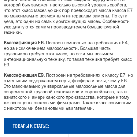
которой был заложен настолько высокий уровень свойств,
что этот класс масел до сих пор превосходит масла класса Е7
по максимально возможным интервалам замены. По сути
дела, это одни из самых долгоживущих масел. Особенности
уже диктуются самим производителем большегрузной
техники.
Классификация
Е6.
Постоен полностью на требованиях Е4,
но за исключением малозольности. Большая часть
грузовиков требует этот класс, но если мы возьмём
интернациональную технику, то такая техника требует класс
Е9.
Классификация
Е9.
Построен на требованиях к классу Е7, но
с меньшим содержанием серы, фосфора и золы, чем у Е6.
Это максимально универсальные малозольные масла для
современной грузовой техники как и европейского, так и
азиатского и американского производства, которые к тому
же оснащены сажевыми фильтрами. Также класс совместим
с некоторыми бензиновыми двигателями.
ТОВАРЫ К СТАТЬЕ: