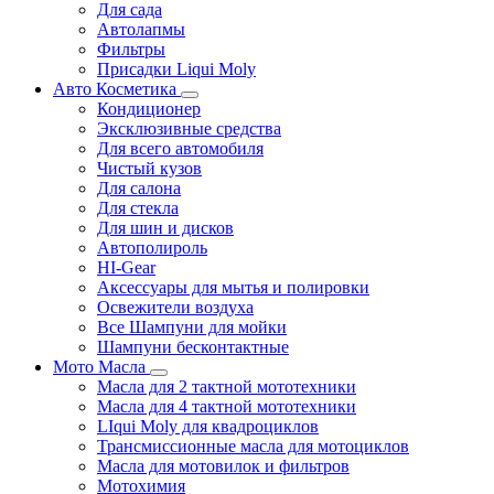
Для сада
Автолапмы
Фильтры
Присадки Liqui Moly
Авто Косметика
Кондиционер
Эксклюзивные средства
Для всего автомобиля
Чистый кузов
Для салона
Для стекла
Для шин и дисков
Автополироль
HI-Gear
Аксессуары для мытья и полировки
Освежители воздуха
Все Шампуни для мойки
Шампуни бесконтактные
Мото Масла
Масла для 2 тактной мототехники
Масла для 4 тактной мототехники
LIqui Moly для квадроциклов
Трансмиссионные масла для мотоциклов
Масла для мотовилок и фильтров
Мотохимия