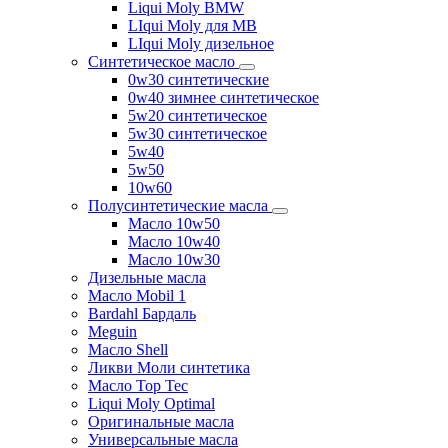
Liqui Moly BMW
LIqui Moly для MB
LIqui Moly дизельное
Синтетическое масло
0w30 синтетические
0w40 зимнее синтетическое
5w20 синтетическое
5w30 синтетическое
5w40
5w50
10w60
Полусинтетические масла
Масло 10w50
Масло 10w40
Масло 10w30
Дизельные масла
Масло Mobil 1
Bardahl Бардаль
Meguin
Масло Shell
Ликви Моли синтетика
Масло Top Tec
Liqui Moly Optimal
Оригинальные масла
Универсальные масла