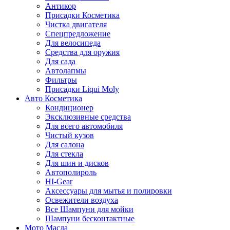
Антикор
Присадки Косметика
Чистка двигателя
Спецпредложение
Для велосипеда
Средства для оружия
Для сада
Автолапмы
Фильтры
Присадки Liqui Moly
Авто Косметика
Кондиционер
Эксклюзивные средства
Для всего автомобиля
Чистый кузов
Для салона
Для стекла
Для шин и дисков
Автополироль
HI-Gear
Аксессуары для мытья и полировки
Освежители воздуха
Все Шампуни для мойки
Шампуни бесконтактные
Мото Масла