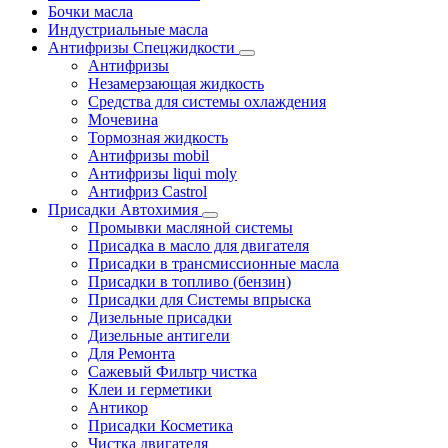
Бочки масла
Индустриальные масла
Антифризы Спецжидкости
Антифризы
Незамерзающая жидкость
Средства для системы охлаждения
Мочевина
Тормозная жидкость
Антифризы mobil
Антифризы liqui moly
Антифриз Castrol
Присадки Автохимия
Промывки масляной системы
Присадка в масло для двигателя
Присадки в трансмиссионные масла
Присадки в топливо (бензин)
Присадки для Системы впрыска
Дизельные присадки
Дизельные антигели
Для Ремонта
Сажевый Фильтр чистка
Клеи и герметики
Антикор
Присадки Косметика
Чистка двигателя