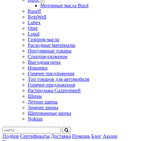
Моторные масла Bizol
Ruseff
ReinWell
Lubex
Opet
Lopal
Газпром масла
Расходные материалы
Популярные товары
Спецпредложение
Выгодная цена
Новинки
Горячее предложения
Топ товаров для автомобиля
Горячие предложения
Распродажа Gazpromneft
Шины
Летние шины
Зимние шины
Шипованные шины
Nokian
Подбор
Сертификаты
Доставка
Помощь
Блог
Акции