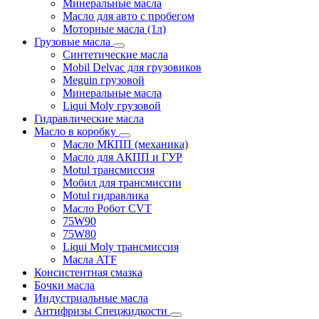
Минеральные масла
Масло для авто с пробегом
Моторные масла (1л)
Грузовые масла
Синтетические масла
Mobil Delvac для грузовиков
Meguin грузовой
Минеральные масла
Liqui Moly грузовой
Гидравлические масла
Масло в коробку
Масло МКПП (механика)
Масло для АКПП и ГУР
Motul трансмиссия
Мобил для трансмиссии
Motul гидравлика
Масло Робот CVT
75W90
75W80
Liqui Moly трансмиссия
Масла ATF
Консистентная смазка
Бочки масла
Индустриальные масла
Антифризы Спецжидкости