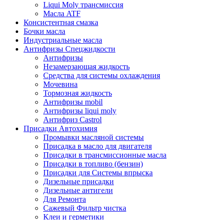
Liqui Moly трансмиссия
Масла ATF
Консистентная смазка
Бочки масла
Индустриальные масла
Антифризы Спецжидкости
Антифризы
Незамерзающая жидкость
Средства для системы охлаждения
Мочевина
Тормозная жидкость
Антифризы mobil
Антифризы liqui moly
Антифриз Castrol
Присадки Автохимия
Промывки масляной системы
Присадка в масло для двигателя
Присадки в трансмиссионные масла
Присадки в топливо (бензин)
Присадки для Системы впрыска
Дизельные присадки
Дизельные антигели
Для Ремонта
Сажевый Фильтр чистка
Клеи и герметики