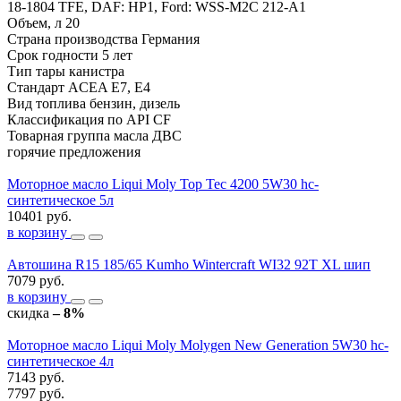
18-1804 TFE, DAF: HP1, Ford: WSS-M2C 212-A1
Объем, л
20
Страна производства
Германия
Срок годности
5 лет
Тип тары
канистра
Стандарт ACEA
E7, E4
Вид топлива
бензин, дизель
Классификация по API
CF
Товарная группа
масла ДВС
горячие предложения
Моторное масло Liqui Moly Top Tec 4200 5W30 hc-
синтетическое 5л
10401 руб.
в корзину
Автошина R15 185/65 Kumho Wintercraft WI32 92T XL шип
7079 руб.
в корзину
скидка
– 8%
Моторное масло Liqui Moly Molygen New Generation 5W30 hc-
синтетическое 4л
7143 руб.
7797 руб.