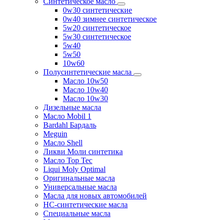
Синтетическое масло
0w30 синтетические
0w40 зимнее синтетическое
5w20 синтетическое
5w30 синтетическое
5w40
5w50
10w60
Полусинтетические масла
Масло 10w50
Масло 10w40
Масло 10w30
Дизельные масла
Масло Mobil 1
Bardahl Бардаль
Meguin
Масло Shell
Ликви Моли синтетика
Масло Top Tec
Liqui Moly Optimal
Оригинальные масла
Универсальные масла
Масла для новых автомобилей
HC-синтетические масла
Специальные масла