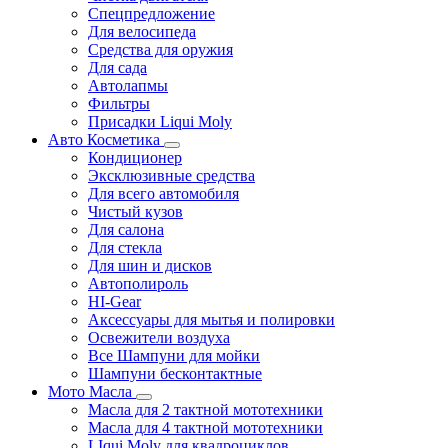
Спецпредложение
Для велосипеда
Средства для оружия
Для сада
Автолапмы
Фильтры
Присадки Liqui Moly
Авто Косметика
Кондиционер
Эксклюзивные средства
Для всего автомобиля
Чистый кузов
Для салона
Для стекла
Для шин и дисков
Автополироль
HI-Gear
Аксессуары для мытья и полировки
Освежители воздуха
Все Шампуни для мойки
Шампуни бесконтактные
Мото Масла
Масла для 2 тактной мототехники
Масла для 4 тактной мототехники
LIqui Moly для квадроциклов