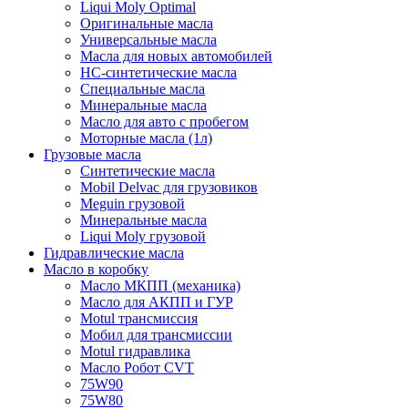
Liqui Moly Optimal
Оригинальные масла
Универсальные масла
Масла для новых автомобилей
HC-синтетические масла
Специальные масла
Минеральные масла
Масло для авто с пробегом
Моторные масла (1л)
Грузовые масла
Синтетические масла
Mobil Delvac для грузовиков
Meguin грузовой
Минеральные масла
Liqui Moly грузовой
Гидравлические масла
Масло в коробку
Масло МКПП (механика)
Масло для АКПП и ГУР
Motul трансмиссия
Мобил для трансмиссии
Motul гидравлика
Масло Робот CVT
75W90
75W80