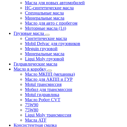
Масла для новых автомобилей
HC-синтетические масла
Специальные масла
Минеральные масла
Масло для авто с пробегом
Моторные масла (1л)
Грузовые масла
Синтетические масла
Mobil Delvac для грузовиков
Meguin грузовой
Минеральные масла
Liqui Moly грузовой
Гидравлические масла
Масло в коробку
Масло МКПП (механика)
Масло для АКПП и ГУР
Motul трансмиссия
Мобил для трансмиссии
Motul гидравлика
Масло Робот CVT
75W90
75W80
Liqui Moly трансмиссия
Масла ATF
Консистентная смазка