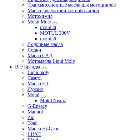
Трансмиссионные масла для мотоциклов
Масла для мотовилок и фильтров
Мотохимия
Motul Moto
motul 4t
MOTUL 300V
motul 2t
Лодочные масла
Лодки
Масла САД
Мотомасла Liqui Moly
Все Бренды
Liqui moly
Castrol
Масла Elf
Лукойл
Motul
Motul Nismo
G-Energy
Mannol
Zic
Total
Масла Hi-Gear
LUXE
Bizol