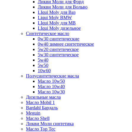
Ликви Моли для Форд
Ликви Моли для Вольво
LIqui Moly для Ваз
Liqui Moly BMW
LIqui Moly для MB
LIqui Moly дизельное
Синтетическое масло
0w30 синтетические
0w40 зимнее синтетическое
5w20 синтетическое
5w30 синтетическое
5w40
5w50
10w60
Полусинтетические масла
Масло 10w50
Масло 10w40
Масло 10w30
Дизельные масла
Масло Mobil 1
Bardahl Бардаль
Meguin
Масло Shell
Ликви Моли синтетика
Масло Top Tec