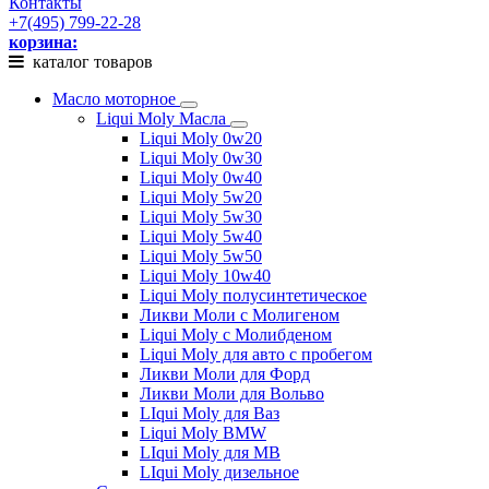
Контакты
+7(495) 799-22-28
корзина:
каталог товаров
Масло моторное
Liqui Moly Масла
Liqui Moly 0w20
Liqui Moly 0w30
Liqui Moly 0w40
Liqui Moly 5w20
Liqui Moly 5w30
Liqui Moly 5w40
Liqui Moly 5w50
Liqui Moly 10w40
Liqui Moly полусинтетическое
Ликви Моли с Молигеном
Liqui Moly с Молибденом
Liqui Moly для авто с пробегом
Ликви Моли для Форд
Ликви Моли для Вольво
LIqui Moly для Ваз
Liqui Moly BMW
LIqui Moly для MB
LIqui Moly дизельное