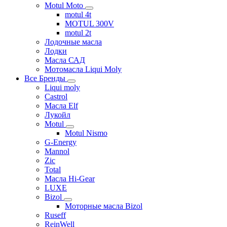
Motul Moto
motul 4t
MOTUL 300V
motul 2t
Лодочные масла
Лодки
Масла САД
Мотомасла Liqui Moly
Все Бренды
Liqui moly
Castrol
Масла Elf
Лукойл
Motul
Motul Nismo
G-Energy
Mannol
Zic
Total
Масла Hi-Gear
LUXE
Bizol
Моторные масла Bizol
Ruseff
ReinWell