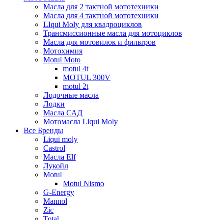
Масла для 2 тактной мототехники
Масла для 4 тактной мототехники
LIqui Moly для квадроциклов
Трансмиссионные масла для мотоциклов
Масла для мотовилок и фильтров
Мотохимия
Motul Moto
motul 4t
MOTUL 300V
motul 2t
Лодочные масла
Лодки
Масла САД
Мотомасла Liqui Moly
Все Бренды
Liqui moly
Castrol
Масла Elf
Лукойл
Motul
Motul Nismo
G-Energy
Mannol
Zic
Total