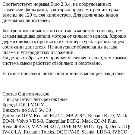
Соответствует нормам Euro 2,3,4, не оборудованных
сажевыми фильтрами, в которых предусмотрен интервал
замены до 120 тысяч километров. Для различных видов
дизельных двигателей.
Быстро прокачивается по системе в морозную погоду, тем
самым защищая детали мотора от сильного износа. Хорошо
держит вязкость при высоких температурах в работающем
состоянии двигателя. Не допускает образования нагара,
шлама и углеродистых отложений.
На деталях образуется прочная масляная пленка, тем самым
система смеси работает стабильно и безотказно.
Есть все присадки: антифрикционные, моющие, защитные.
Состав
Синтетическое
Тип двигателя
четырехтактные
Бренд
LIQUI MOLY
Вязкость по SAE
5w-30
Допуски OEM
Renault RLD-2, MB 228.5, Renault RLD, Mack
EO-N, Volvo VDS-3, Caterpillar ECF-2, Mack EO-M Plus,
Renault RXD, MAN M 3277, DAF HP2, MTU Typ 3, Deutz DQC
IV-18 LA, Renault: Trucks, DQC IV-10, Scania: LDF-3, IVECO: