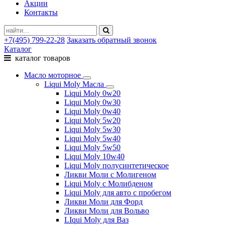
Акции
Контакты
+7(495) 799-22-28
Заказать обратный звонок
Каталог
каталог товаров
Масло моторное
Liqui Moly Масла
Liqui Moly 0w20
Liqui Moly 0w30
Liqui Moly 0w40
Liqui Moly 5w20
Liqui Moly 5w30
Liqui Moly 5w40
Liqui Moly 5w50
Liqui Moly 10w40
Liqui Moly полусинтетическое
Ликви Моли с Молигеном
Liqui Moly с Молибденом
Liqui Moly для авто с пробегом
Ликви Моли для Форд
Ликви Моли для Вольво
LIqui Moly для Ваз