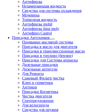
Антифризы
Незамерзающая жидкость
Средства для системы охлаждения
Мочевина
Тормозная жидкость
Антифризы mobil
Антифризы liqui moly
Антифриз Castrol
Присадки Автохимия
Промывки масляной системы
Присадка в масло для двигателя
Присадки в трансмиссионные масла
Присадки в топливо (бензин)
Присадки для Системы впрыска
Дизельные присадки
Дизельные антигели
Для Ремонта
Сажевый Фильтр чистка
Клеи и герметики
Антикор
Присадки Косметика
Чистка двигателя
Спецпредложение
Для велосипеда
Средства для оружия